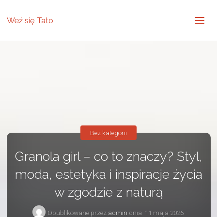
Weź się Tato
Bez kategorii
Granola girl – co to znaczy? Styl,
moda, estetyka i inspiracje życia
w zgodzie z naturą
Opublikowane przez
admin
dnia
11 maja 2026