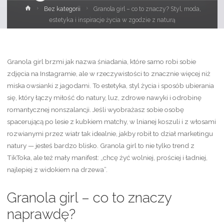
Strona
Bez kategorii
Granola girl – co to znaczy? Styl, moda,
główna
estetyka i inspiracje życia w zgodzie z naturą
Granola girl brzmi jak nazwa śniadania, które samo robi sobie
zdjęcia na Instagramie, ale w rzeczywistości to znacznie więcej niż
miska owsianki z jagodami. To estetyka, styl życia i sposób ubierania
się, który łączy miłość do natury, luz, zdrowe nawyki i odrobinę
romantycznej nonszalancji. Jeśli wyobrażasz sobie osobę
spacerującą po lesie z kubkiem matchy, w lnianej koszuli i z włosami
rozwianymi przez wiatr tak idealnie, jakby robił to dział marketingu
natury — jesteś bardzo blisko. Granola girl to nie tylko trend z
TikToka, ale też mały manifest: „chcę żyć wolniej, prościej i ładniej,
najlepiej z widokiem na drzewa”.
Granola girl – co to znaczy
naprawdę?