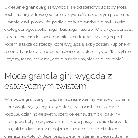
Określenie
granola girl
wywodzi się od stereotypu osoby, która
kocha naturę, zdrowe jedzenie i aktywność na świeżym powietrzu.
Granola, czyli prosty, „fit” posiłek, stała się symbolem stylu życia:
ekologicznego, spokojnego i bliskiego naturze. W praktyce oznacza
to zamiłowanie do spacerów, pikników, książek czytanych pod
kocem, a także do rzeczy, które wyglądają jakby zostały kupione w
second-handzie albo odziedziczone po ciotce artystce. Ten styl nie
krzyczy, raczej mruczy: „jestem swobodna, ale wiem, co robię”.
Moda granola girl: wygoda z
estetycznym twistem
W modzie granola girl rządzą naturalne tkaniny, warstwy i ubrania,
które wyglądają, jakby miały historię. Na liście hitów są lniane
koszule, dzianinowe swetry, szerokie jeansy, trampki, baleriny,
hikingowe buty i oczywiście kurtki, które pasują równie dobrze do
lasu, jak i do kawiarni z napojem o nazwie dłuższej niż skład
chemiczny. Kolory? Beże, brązy, zielenie, złamane biele i odcienie