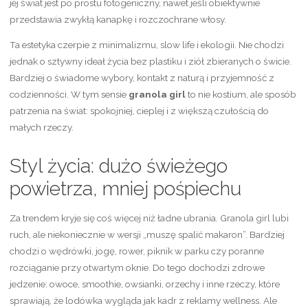
jej świat jest po prostu fotogeniczny, nawet jeśli obiektywnie
przedstawia zwykłą kanapkę i rozczochrane włosy.
Ta estetyka czerpie z minimalizmu, slow life i ekologii. Nie chodzi
jednak o sztywny ideał życia bez plastiku i ziół zbieranych o świcie.
Bardziej o świadome wybory, kontakt z naturą i przyjemność z
codzienności. W tym sensie
granola girl
to nie kostium, ale sposób
patrzenia na świat: spokojniej, cieplej i z większą czułością do
małych rzeczy.
Styl życia: dużo świeżego
powietrza, mniej pośpiechu
Za trendem kryje się coś więcej niż ładne ubrania. Granola girl lubi
ruch, ale niekoniecznie w wersji „muszę spalić makaron”. Bardziej
chodzi o wędrówki, jogę, rower, piknik w parku czy poranne
rozciąganie przy otwartym oknie. Do tego dochodzi zdrowe
jedzenie: owoce, smoothie, owsianki, orzechy i inne rzeczy, które
sprawiają, że lodówka wygląda jak kadr z reklamy wellness. Ale