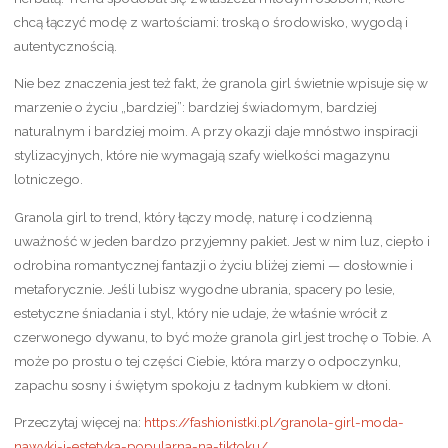
chcą łączyć modę z wartościami: troską o środowisko, wygodą i
autentycznością.
Nie bez znaczenia jest też fakt, że granola girl świetnie wpisuje się w
marzenie o życiu „bardziej”: bardziej świadomym, bardziej
naturalnym i bardziej moim. A przy okazji daje mnóstwo inspiracji
stylizacyjnych, które nie wymagają szafy wielkości magazynu
lotniczego.
Granola girl to trend, który łączy modę, naturę i codzienną
uważność w jeden bardzo przyjemny pakiet. Jest w nim luz, ciepło i
odrobina romantycznej fantazji o życiu bliżej ziemi — dosłownie i
metaforycznie. Jeśli lubisz wygodne ubrania, spacery po lesie,
estetyczne śniadania i styl, który nie udaje, że właśnie wrócił z
czerwonego dywanu, to być może granola girl jest trochę o Tobie. A
może po prostu o tej części Ciebie, która marzy o odpoczynku,
zapachu sosny i świętym spokoju z ładnym kubkiem w dłoni.
Przeczytaj więcej na:
https://fashionistki.pl/granola-girl-moda-
nawyki-i-estetyka-popularna-na-tiktoku/