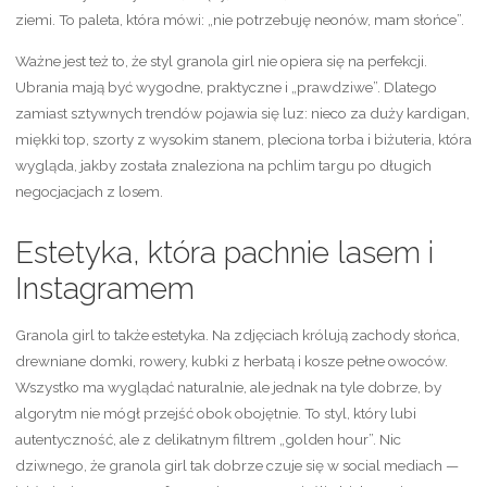
ziemi. To paleta, która mówi: „nie potrzebuję neonów, mam słońce”.
Ważne jest też to, że styl granola girl nie opiera się na perfekcji.
Ubrania mają być wygodne, praktyczne i „prawdziwe”. Dlatego
zamiast sztywnych trendów pojawia się luz: nieco za duży kardigan,
miękki top, szorty z wysokim stanem, pleciona torba i biżuteria, która
wygląda, jakby została znaleziona na pchlim targu po długich
negocjacjach z losem.
Estetyka, która pachnie lasem i
Instagramem
Granola girl to także estetyka. Na zdjęciach królują zachody słońca,
drewniane domki, rowery, kubki z herbatą i kosze pełne owoców.
Wszystko ma wyglądać naturalnie, ale jednak na tyle dobrze, by
algorytm nie mógł przejść obok obojętnie. To styl, który lubi
autentyczność, ale z delikatnym filtrem „golden hour”. Nic
dziwnego, że granola girl tak dobrze czuje się w social mediach —