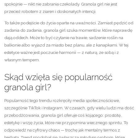
spokojnie — nikt nie zabrania czekolady. Granola girl nie jest
przecież robotem z ziaren i doskonałych intencji.
To także podejście do życia oparte na uważności. Zamiast pędzić od
zadania do zadania, granola girl szuka momentów, które naprawdę
dają oddech. Może to być czytanie na trawie, sadzenie roślin na
balkonie albo wyjazd za miasto bez planu, ale z kanapkami. W tej
estetyce ważne jest poczucie harmonii — z naturą, ze sobą i z
własnym tempem.
Skąd wzięła się popularność
granola girl?
Popularność tego trendu rozkręciły media społecznościowe,
szczególnie TikTok i Instagram. W czasach, gdy wielu ludzi ma dość
przebodźcowania, granola girl oferuje coś kojącego: prostotę,
estetykę i wizję życia, które nie przypomina wiecznego sprintu. To
odpowiedź na cyfrowy chaos — trochę jak mentalny termos z
herbatą. Trend spodobał się zwłaszcza młodym osobom, które