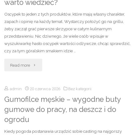
warto wiedzieć?
rzadkie
Oscypek to jeden z tych produktów, które mają własny charakter,
i
zapach i opinię na każdy temat. Wystarczy położyć go na grillu,
żeby zaczął grać pierwsze skrzypce w całym kulinarnym
piękne
przedstawieniu. Nic dziwnego, że wiele osób wpisuje w
wyszukiwarkę hasło oscypek wartości odżywcze, chcąc sprawdzić,
propozycje
czy za tym góralskim smakiem idzie …
dla
"Oscypek
Read more
chłopca"
–
admin
20 czerwca 2026
Bez kategorii
wartości
Gumofilce męskie – wygodne buty
odżywcze,
gumowe do pracy, na deszcz i do
kalorie,
ogrodu
białko,
Kiedy pogoda postanawia urządzić sobie casting na najgorszy