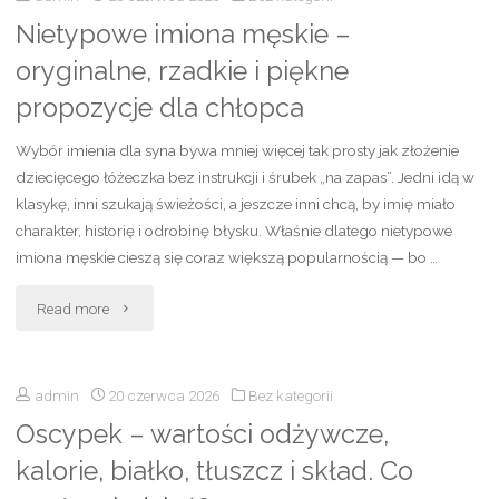
Nietypowe imiona męskie –
–
łączyć?"
oryginalne, rzadkie i piękne
inspiracje,
propozycje dla chłopca
wzory
Wybór imienia dla syna bywa mniej więcej tak prosty jak złożenie
i
dziecięcego łóżeczka bez instrukcji i śrubek „na zapas”. Jedni idą w
klasykę, inni szukają świeżości, a jeszcze inni chcą, by imię miało
pomysły
charakter, historię i odrobinę błysku. Właśnie dlatego nietypowe
imiona męskie cieszą się coraz większą popularnością — bo …
na
"Nietypowe
stylowy
Read more
imiona
tatuaż
admin
20 czerwca 2026
Bez kategorii
męskie
dla
Oscypek – wartości odżywcze,
–
mężczyzn"
kalorie, białko, tłuszcz i skład. Co
oryginalne,