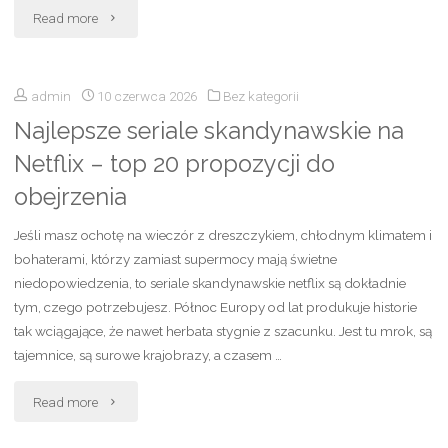
"Perfumy
Read more
i
męskie
wzruszające
admin
10 czerwca 2026
Bez kategorii
Sauvage
życzenia
Najlepsze seriale skandynawskie na
–
na
Netflix – top 20 propozycji do
najlepsze
obejrzenia
zakończenie
zapachy,
roku
Jeśli masz ochotę na wieczór z dreszczykiem, chłodnym klimatem i
nuty,
bohaterami, którzy zamiast supermocy mają świetne
szkolnego"
niedopowiedzenia, to seriale skandynawskie netflix są dokładnie
opinie
tym, czego potrzebujesz. Północ Europy od lat produkuje historie
tak wciągające, że nawet herbata stygnie z szacunku. Jest tu mrok, są
i
tajemnice, są surowe krajobrazy, a czasem …
wybór
"Najlepsze
Read more
idealnego
seriale