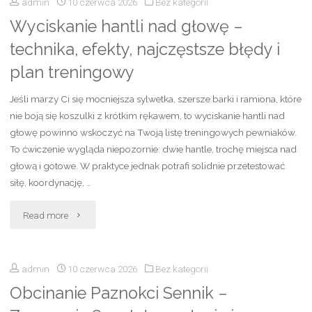
admin
10 czerwca 2026
Bez kategorii
pięt
Wyciskanie hantli nad głowę –
opinie
technika, efekty, najczęstsze błędy i
–
plan treningowy
działanie,
Jeśli marzy Ci się mocniejsza sylwetka, szersze barki i ramiona, które
efekty,
nie boją się koszulki z krótkim rękawem, to wyciskanie hantli nad
głowę powinno wskoczyć na Twoją listę treningowych pewniaków.
skład
To ćwiczenie wygląda niepozornie: dwie hantle, trochę miejsca nad
głową i gotowe. W praktyce jednak potrafi solidnie przetestować
i
siłę, koordynację, …
recenzje
"Wyciskanie
Read more
użytkowników"
hantli
admin
10 czerwca 2026
Bez kategorii
nad
Obcinanie Paznokci Sennik –
głowę