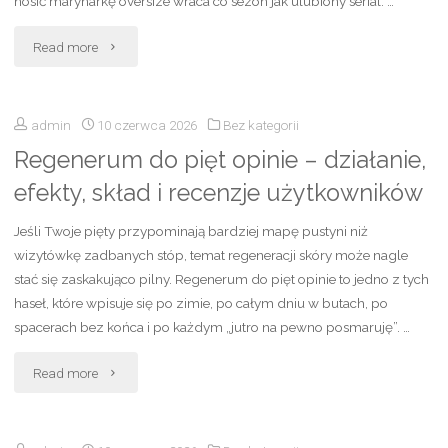
nosić marynarkę oversize wraca co sezon jak ulubiony serial. …
najlepsze
"Jak
zastosowania"
Read more
nosić
admin
10 czerwca 2026
Bez kategorii
marynarkę
Regenerum do pięt opinie – działanie,
oversize?
efekty, skład i recenzje użytkowników
Stylizacje,
Jeśli Twoje pięty przypominają bardziej mapę pustyni niż
modne
wizytówkę zadbanych stóp, temat regeneracji skóry może nagle
stać się zaskakująco pilny. Regenerum do pięt opinie to jedno z tych
połączenia
haseł, które wpisuje się po zimie, po całym dniu w butach, po
i
spacerach bez końca i po każdym „jutro na pewno posmaruję”. …
praktyczne
"Regenerum
Read more
porady"
do