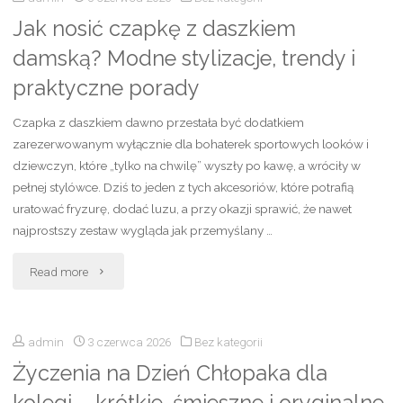
Jak nosić czapkę z daszkiem
–
damską? Modne stylizacje, trendy i
forum,
praktyczne porady
opinie
Czapka z daszkiem dawno przestała być dodatkiem
i
zarezerwowanym wyłącznie dla bohaterek sportowych looków i
dziewczyn, które „tylko na chwilę” wyszły po kawę, a wróciły w
ranking
pełnej stylówce. Dziś to jeden z tych akcesoriów, które potrafią
uratować fryzurę, dodać luzu, a przy okazji sprawić, że nawet
polecanych
najprostszy zestaw wygląda jak przemyślany …
farb
"Jak
Read more
do
nosić
elewacji"
admin
3 czerwca 2026
Bez kategorii
czapkę
Życzenia na Dzień Chłopaka dla
z