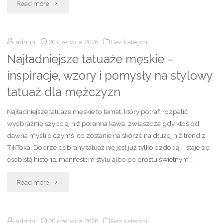
"Koszula
Read more
pod
admin
20 czerwca 2026
Bez kategorii
bluzą
Najładniejsze tatuaże męskie –
–
inspiracje, wzory i pomysły na stylowy
jak
tatuaż dla mężczyzn
ją
Najładniejsze tatuaże męskie to temat, który potrafi rozpalić
nosić,
wyobraźnię szybciej niż poranna kawa, zwłaszcza gdy ktoś od
dawna myśli o czymś, co zostanie na skórze na dłużej niż trend z
jak
TikToka. Dobrze dobrany tatuaż nie jest już tylko ozdobą – staje się
osobistą historią, manifestem stylu albo po prostu świetnym …
dobrać
"Najładniejsze
i
Read more
tatuaże
z
admin
20 czerwca 2026
Bez kategorii
męskie
czym