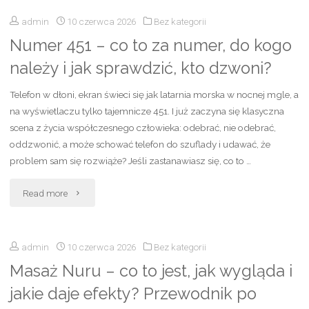
aromatu"
admin
10 czerwca 2026
Bez kategorii
skandynawskie
Numer 451 – co to za numer, do kogo
na
należy i jak sprawdzić, kto dzwoni?
Netflix
Telefon w dłoni, ekran świeci się jak latarnia morska w nocnej mgle, a
–
na wyświetlaczu tylko tajemnicze 451. I już zaczyna się klasyczna
scena z życia współczesnego człowieka: odebrać, nie odebrać,
top
oddzwonić, a może schować telefon do szuflady i udawać, że
20
problem sam się rozwiąże? Jeśli zastanawiasz się, co to …
propozycji
"Numer
Read more
do
451
obejrzenia"
admin
10 czerwca 2026
Bez kategorii
–
Masaż Nuru – co to jest, jak wygląda i
co
jakie daje efekty? Przewodnik po
to