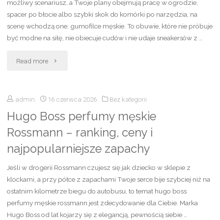
tłuszcz
możliwy scenariusz, a Twoje plany obejmują pracę w ogrodzie,
spacer po błocie albo szybki skok do komórki po narzędzia, na
i
scenę wchodzą one: gumofilce męskie. To obuwie, które nie próbuje
być modne na siłę, nie obiecuje cudów i nie udaje sneakersów z …
skład.
"Gumofilce
Co
Read more
męskie
warto
admin
16 czerwca 2026
Bez kategorii
–
wiedzieć?"
Hugo Boss perfumy męskie
wygodne
Rossmann – ranking, ceny i
buty
najpopularniejsze zapachy
gumowe
Jeśli w drogerii Rossmann czujesz się jak dziecko w sklepie z
do
klockami, a przy półce z zapachami Twoje serce bije szybciej niż na
ostatnim kilometrze biegu do autobusu, to temat hugo boss
pracy,
perfumy męskie rossmann jest zdecydowanie dla Ciebie. Marka
Hugo Boss od lat kojarzy się z elegancją, pewnością siebie …
na