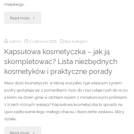
miejskiego …
przeciwwskazania"
"Stylizacje
Read more
do
admin
2 czerwca 2026
Bez kategorii
białych
Kapsułowa kosmetyczka – jak ją
sneakersów
skompletować? Lista niezbędnych
–
kosmetyków i praktyczne porady
modne
Masz dość kosmetyczki, w której wszystko żyje własnym życiem:
zestawy,
pudry spotykają się z pomadkami, tusz do rzęs udaje rysik do oczu,
a krem na dzień ginie w otchłani razem z miniaturowymi próbkami
inspiracje
z trzech różnych wakacji? Kapsułowa kosmetyczka to sposób na
uporządkowanie tego małego chaosu i stworzenie zestawu, który
i
działa …
pomysły
"Kapsułowa
Read more