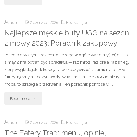
na
kosmetyczka
każdą
admin
2 czerwca 2026
Bez kategorii
–
okazję"
Najlepsze męskie buty UGG na sezon
jak
zimowy 2023: Poradnik zakupowy
ją
Przed pierwszym krokiem: dlaczego w ogóle warto myśleć o UGG
skompletować?
zimą? Zima potrafi być zdradliwa — raz mróz, raz breja, raz śnieg,
który wygląda jak dekoracja, a w rzeczywistości zamienia buty w
Lista
futurystyczny magazyn wody. W takim klimacie UGG to nie tylko
niezbędnych
moda, to strategia przetrwania. Ten poradnik pomoże Ci …
kosmetyków
"Najlepsze
Read more
i
męskie
praktyczne
admin
2 czerwca 2026
Bez kategorii
buty
The Eatery Trad: menu, opinie,
porady"
UGG