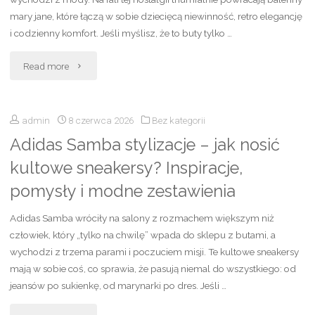
jak
mary jane, które łączą w sobie dziecięcą niewinność, retro elegancję
wygląda
i codzienny komfort. Jeśli myślisz, że to buty tylko …
i
"Najmodniejsze
Read more
jakie
Baleriny
daje
admin
8 czerwca 2026
Bez kategorii
Mary
Adidas Samba stylizacje – jak nosić
efekty?
Jane
kultowe sneakersy? Inspiracje,
Przewodnik
2023:
pomysły i modne zestawienia
po
Jak
Adidas Samba wróciły na salony z rozmachem większym niż
masażu
Wybrać
człowiek, który „tylko na chwilę” wpada do sklepu z butami, a
wychodzi z trzema parami i poczuciem misji. Te kultowe sneakersy
nuru"
i
mają w sobie coś, co sprawia, że pasują niemal do wszystkiego: od
jeansów po sukienkę, od marynarki po dres. Jeśli …
Stylizować?"