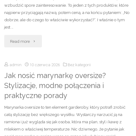
wzbudzić spore zainteresowanie. To jeden z tych produktów, które
i
najpierw przyciągają nazwą, potem ceną, a na końcu pytaniem: „No
dobrze, ale do czego to właściwie wykorzystać?”. I właśnie o tym
ich
jest …
znaczenie"
"Wódka
Read more
waniliowa
admin
10 czerwca 2026
Bez kategorii
Biedronka
Jak nosić marynarkę oversize?
–
Stylizacje, modne połączenia i
cena,
praktyczne porady
dostępność,
Marynarka oversize to ten element garderoby, który potrafi zrobić
opinie
całą stylizację bez większego wysiłku. Wystarczy narzucić ją na
ramiona i już wygląda się jak osoba, która ma plan, styl i kawę z
i
mlekiem o właściwej temperaturze. Nic dziwnego, że pytanie jak