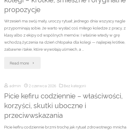
kolegi – krótkie, śmieszne i oryginalne
daszkiem
propozycje
damską?
Wrzesień ma swój mały, uroczy rytuał: jednego dnia wszyscy nagle
Modne
przypominają sobie, że warto wysłać coś miłego koledze z pracy, z
klasy albo z ekipy od wspólnych memów. I właśnie wtedy w grę
stylizacje,
wchodzą życzenia na dzień chłopaka dla kolegi — najlepiej krótkie,
zabawne i takie, które wywołają uśmiech, a …
trendy
"Życzenia
i
Read more
na
praktyczne
admin
2 czerwca 2026
Bez kategorii
Dzień
porady"
Picie kefiru codziennie – właściwości,
Chłopaka
korzyści, skutki uboczne i
dla
przeciwwskazania
kolegi
Picie kefiru codziennie brzmi trochę jak rytuał zdrowotnego mnicha