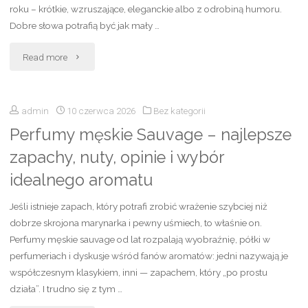
roku – krótkie, wzruszające, eleganckie albo z odrobiną humoru.
10
Dobre słowa potrafią być jak mały …
w
"Życzenia
Read more
numerologii"
dla
admin
10 czerwca 2026
Bez kategorii
nauczyciela
Perfumy męskie Sauvage – najlepsze
na
zapachy, nuty, opinie i wybór
koniec
idealnego aromatu
roku
Jeśli istnieje zapach, który potrafi zrobić wrażenie szybciej niż
–
dobrze skrojona marynarka i pewny uśmiech, to właśnie on.
Perfumy męskie sauvage od lat rozpalają wyobraźnię, półki w
najlepsze
perfumeriach i dyskusje wśród fanów aromatów: jedni nazywają je
współczesnym klasykiem, inni — zapachem, który „po prostu
wzory,
działa”. I trudno się z tym …
krótkie