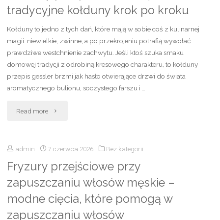
tradycyjne kołduny krok po kroku
40-
Kołduny to jedno z tych dań, które mają w sobie coś z kulinarnej
latki
magii: niewielkie, zwinne, a po przekrojeniu potrafią wywołać
prawdziwe westchnienie zachwytu. Jeśli ktoś szuka smaku
–
domowej tradycji z odrobiną kresowego charakteru, to kołduny
modne
przepis gessler brzmi jak hasło otwierające drzwi do świata
aromatycznego bulionu, soczystego farszu i …
cięcia,
"Kołduny
Read more
które
przepis
odmładzają
admin
7 czerwca 2026
Bez kategorii
Gessler
i
Fryzury przejściowe przy
–
dodają
zapuszczaniu włosów męskie –
jak
stylu"
modne cięcia, które pomogą w
zrobić
zapuszczaniu włosów