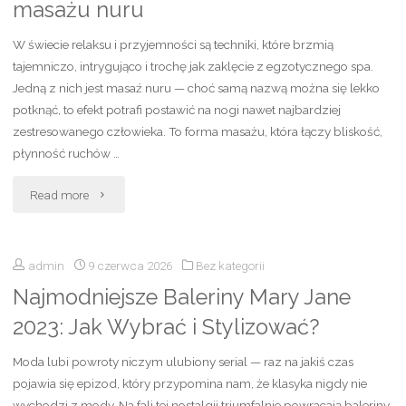
masażu nuru
za
W świecie relaksu i przyjemności są techniki, które brzmią
numer,
tajemniczo, intrygująco i trochę jak zaklęcie z egzotycznego spa.
Jedną z nich jest masaź nuru — choć samą nazwą można się lekko
do
potknąć, to efekt potrafi postawić na nogi nawet najbardziej
zestresowanego człowieka. To forma masażu, która łączy bliskość,
kogo
płynność ruchów …
należy
"Masaż
Read more
i
Nuru
jak
admin
9 czerwca 2026
Bez kategorii
–
sprawdzić,
Najmodniejsze Baleriny Mary Jane
co
kto
2023: Jak Wybrać i Stylizować?
to
dzwoni?"
Moda lubi powroty niczym ulubiony serial — raz na jakiś czas
jest,
pojawia się epizod, który przypomina nam, że klasyka nigdy nie
wychodzi z mody. Na fali tej nostalgii triumfalnie powracają baleriny