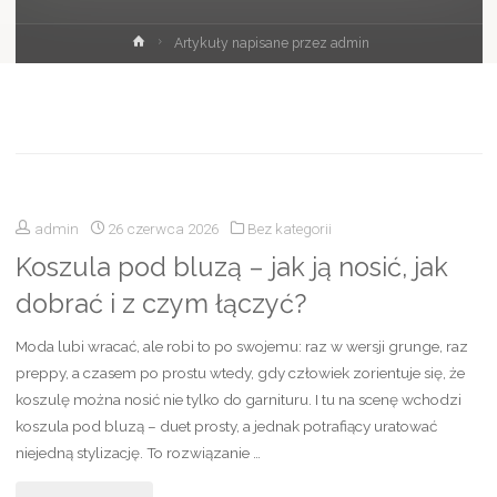
Strona
Artykuły napisane przez admin
główna
admin
26 czerwca 2026
Bez kategorii
Koszula pod bluzą – jak ją nosić, jak
dobrać i z czym łączyć?
Moda lubi wracać, ale robi to po swojemu: raz w wersji grunge, raz
preppy, a czasem po prostu wtedy, gdy człowiek zorientuje się, że
koszulę można nosić nie tylko do garnituru. I tu na scenę wchodzi
koszula pod bluzą – duet prosty, a jednak potrafiący uratować
niejedną stylizację. To rozwiązanie …