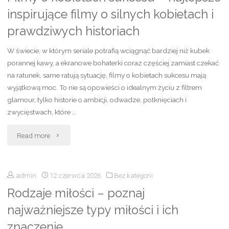
inspirujące filmy o silnych kobietach i
sen
prawdziwych historiach
o
W świecie, w którym seriale potrafią wciągnąć bardziej niż kubek
mężczyźnie?
porannej kawy, a ekranowe bohaterki coraz częściej zamiast czekać
na ratunek, same ratują sytuację, filmy o kobietach sukcesu mają
Najczęstsze
wyjątkową moc. To nie są opowieści o idealnym życiu z filtrem
glamour, tylko historie o ambicji, odwadze, potknięciach i
interpretacje
zwycięstwach, które …
i
"Filmy
Read more
znaczenie
o
snu"
admin
12 czerwca 2026
Bez kategorii
kobietach
Rodzaje miłości – poznaj
sukcesu
najważniejsze typy miłości i ich
–
znaczenie