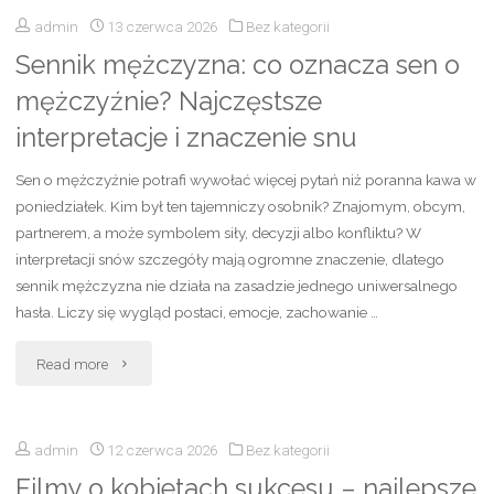
admin
13 czerwca 2026
Bez kategorii
Dubajską
Sennik mężczyzna: co oznacza sen o
Czekoladę
mężczyźnie? Najczęstsze
w
interpretacje i znaczenie snu
Lidlu
Sen o mężczyźnie potrafi wywołać więcej pytań niż poranna kawa w
–
poniedziałek. Kim był ten tajemniczy osobnik? Znajomym, obcym,
partnerem, a może symbolem siły, decyzji albo konfliktu? W
Smak
interpretacji snów szczegóły mają ogromne znaczenie, dlatego
sennik mężczyzna nie działa na zasadzie jednego uniwersalnego
Luksusu
hasła. Liczy się wygląd postaci, emocje, zachowanie …
na
"Sennik
Read more
Wyciągnięcie
mężczyzna:
Ręki"
admin
12 czerwca 2026
Bez kategorii
co
Filmy o kobietach sukcesu – najlepsze
oznacza