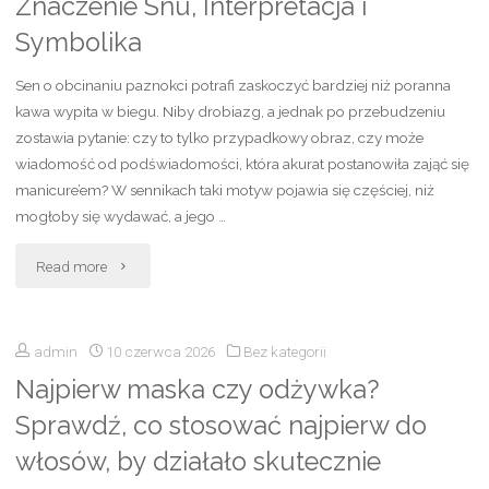
Znaczenie Snu, Interpretacja i
–
Symbolika
technika,
Sen o obcinaniu paznokci potrafi zaskoczyć bardziej niż poranna
efekty,
kawa wypita w biegu. Niby drobiazg, a jednak po przebudzeniu
zostawia pytanie: czy to tylko przypadkowy obraz, czy może
najczęstsze
wiadomość od podświadomości, która akurat postanowiła zająć się
manicure’em? W sennikach taki motyw pojawia się częściej, niż
błędy
mogłoby się wydawać, a jego …
i
"Obcinanie
Read more
plan
Paznokci
treningowy"
admin
10 czerwca 2026
Bez kategorii
Sennik
Najpierw maska czy odżywka?
–
Sprawdź, co stosować najpierw do
Znaczenie
włosów, by działało skutecznie
Snu,