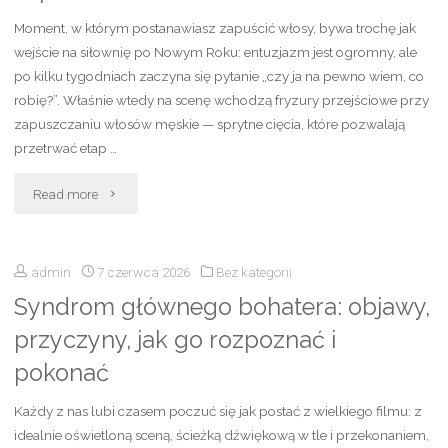
tradycyjne
Moment, w którym postanawiasz zapuścić włosy, bywa trochę jak
wejście na siłownię po Nowym Roku: entuzjazm jest ogromny, ale
kołduny
po kilku tygodniach zaczyna się pytanie „czy ja na pewno wiem, co
krok
robię?”. Właśnie wtedy na scenę wchodzą fryzury przejściowe przy
zapuszczaniu włosów męskie — sprytne cięcia, które pozwalają
po
przetrwać etap …
kroku"
"Fryzury
Read more
przejściowe
admin
7 czerwca 2026
Bez kategorii
przy
Syndrom głównego bohatera: objawy,
zapuszczaniu
przyczyny, jak go rozpoznać i
włosów
pokonać
męskie
Każdy z nas lubi czasem poczuć się jak postać z wielkiego filmu: z
–
idealnie oświetloną sceną, ścieżką dźwiękową w tle i przekonaniem,