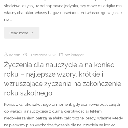
najpierw
śledztwo: czy to już pełnoprawna jedynka, czy może dziesiątka ma
własny charakter, własny bagaż doświadczeń i własne ego większe
do
niż …
włosów,
"Numerologiczna
Read more
by
10
działało
admin
10 czerwca 2026
Bez kategorii
czy
skutecznie"
Życzenia dla nauczyciela na koniec
1?
roku – najlepsze wzory, krótkie i
Znaczenie,
wzruszające życzenia na zakończenie
różnice
roku szkolnego
i
Końcówka roku szkolnego to moment, gdy uczniowie odliczają dni
do wakacji, a nauczyciele z dumą, cierpliwością i lekkim
interpretacja
niedowierzaniem patrzą na efekty całorocznej pracy. Właśnie wtedy
liczby
na pierwszy plan wychodzą życzenia dla nauczyciela na koniec