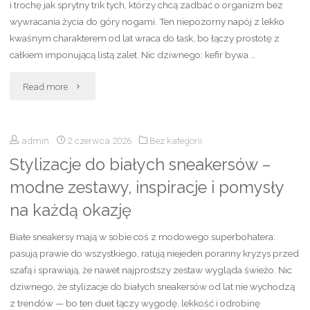
–
i trochę jak sprytny trik tych, którzy chcą zadbać o organizm bez
wywracania życia do góry nogami. Ten niepozorny napój z lekko
krótkie,
kwaśnym charakterem od lat wraca do łask, bo łączy prostotę z
całkiem imponującą listą zalet. Nic dziwnego: kefir bywa …
śmieszne
"Picie
i
Read more
kefiru
oryginalne
admin
2 czerwca 2026
Bez kategorii
codziennie
propozycje"
Stylizacje do białych sneakersów –
–
modne zestawy, inspiracje i pomysły
właściwości,
na każdą okazję
korzyści,
Białe sneakersy mają w sobie coś z modowego superbohatera:
skutki
pasują prawie do wszystkiego, ratują niejeden poranny kryzys przed
szafą i sprawiają, że nawet najprostszy zestaw wygląda świeżo. Nic
uboczne
dziwnego, że stylizacje do białych sneakersów od lat nie wychodzą
z trendów — bo ten duet łączy wygodę, lekkość i odrobinę
i