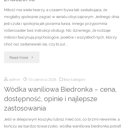
najlepsze
Miłość ma wiele twarzy, a czasem bywa tak zaskakująca, że
inspirujące
mogłaby spokojnie zagrać w serialu obyczajowym. Jednego dnia
jest czuła i spokojna jak poranna kawa, innego przypomina
filmy
rollercoaster bez instrukcji obsługi. Nic dziwnego, że rodzaje
miłości fascynują psychologów, poetów i wszystkich tych, którzy
o
choć raz zastanawiali się, czy to już …
silnych
"Rodzaje
Read more
kobietach
miłości
i
admin
10 czerwca 2026
Bez kategorii
–
prawdziwych
Wódka waniliowa Biedronka – cena,
poznaj
historiach"
dostępność, opinie i najlepsze
najważniejsze
zastosowania
typy
Jeśli w sklepowym koszyku lubisz mieć coś, co brzmi niewinnie, a
miłości
kończy się bardzo towarzysko, wódka waniliowa biedronka potrafi