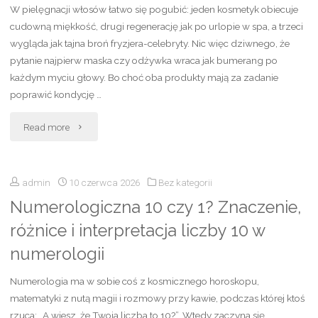
W pielęgnacji włosów łatwo się pogubić: jeden kosmetyk obiecuje
Interpretacja
cudowną miękkość, drugi regenerację jak po urlopie w spa, a trzeci
wygląda jak tajna broń fryzjera-celebryty. Nic więc dziwnego, że
i
pytanie najpierw maska czy odżywka wraca jak bumerang po
każdym myciu głowy. Bo choć oba produkty mają za zadanie
Symbolika"
poprawić kondycję …
"Najpierw
Read more
maska
admin
10 czerwca 2026
Bez kategorii
czy
Numerologiczna 10 czy 1? Znaczenie,
odżywka?
różnice i interpretacja liczby 10 w
Sprawdź,
numerologii
co
Numerologia ma w sobie coś z kosmicznego horoskopu,
stosować
matematyki z nutą magii i rozmowy przy kawie, podczas której ktoś
rzuca: „A wiesz, że Twoja liczba to 10?”. Wtedy zaczyna się