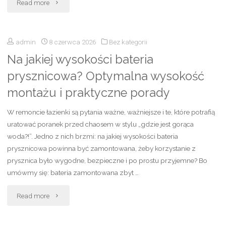
"Adidas
Read more
Samba
admin
8 czerwca 2026
Bez kategorii
stylizacje
Na jakiej wysokości bateria
–
prysznicowa? Optymalna wysokość
jak
montażu i praktyczne porady
nosić
W remoncie łazienki są pytania ważne, ważniejsze i te, które potrafią
kultowe
uratować poranek przed chaosem w stylu „gdzie jest gorąca
woda?!”. Jedno z nich brzmi: na jakiej wysokości bateria
sneakersy?
prysznicowa powinna być zamontowana, żeby korzystanie z
prysznica było wygodne, bezpieczne i po prostu przyjemne? Bo
Inspiracje,
umówmy się: bateria zamontowana zbyt …
pomysły
"Na
Read more
i
jakiej
modne