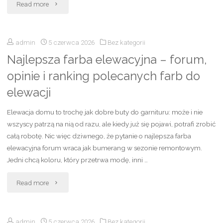
"Torebka
Read more
pokonać"
Fendi
admin
5 czerwca 2026
Bez kategorii
–
Najlepsza farba elewacyjna – forum,
modne
opinie i ranking polecanych farb do
modele,
elewacji
ceny
Elewacja domu to trochę jak dobre buty do garnituru: może i nie
i
wszyscy patrzą na nią od razu, ale kiedy już się pojawi, potrafi zrobić
całą robotę. Nic więc dziwnego, że pytanie o najlepsza farba
oryginalne
elewacyjna forum wraca jak bumerang w sezonie remontowym.
Jedni chcą koloru, który przetrwa modę, inni …
inspiracje
"Najlepsza
na
Read more
farba
2026
admin
5 czerwca 2026
Bez kategorii
elewacyjna
rok"