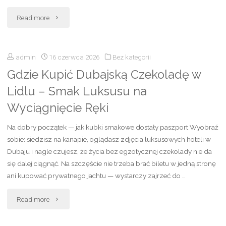
"Hugo
deszcz
Read more
Boss
i
admin
16 czerwca 2026
Bez kategorii
perfumy
do
Gdzie Kupić Dubajską Czekoladę w
męskie
ogrodu"
Lidlu – Smak Luksusu na
Rossmann
Wyciągnięcie Ręki
–
Na dobry początek — jak kubki smakowe dostały paszport Wyobraź
ranking,
sobie: siedzisz na kanapie, oglądasz zdjęcia luksusowych hoteli w
Dubaju i nagle czujesz, że życia bez egzotycznej czekolady nie da
ceny
się dalej ciągnąć. Na szczęście nie trzeba brać biletu w jedną stronę
ani kupować prywatnego jachtu — wystarczy zajrzeć do …
i
"Gdzie
najpopularniejsze
Read more
Kupić
zapachy"