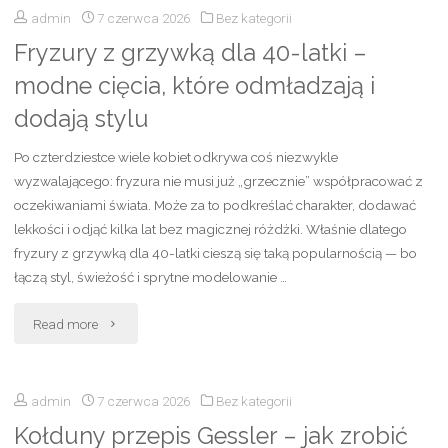
admin
7 czerwca 2026
Bez kategorii
wysokości
zestawienia"
Fryzury z grzywką dla 40-latki –
bateria
modne cięcia, które odmładzają i
prysznicowa?
dodają stylu
Optymalna
Po czterdziestce wiele kobiet odkrywa coś niezwykle
wysokość
wyzwalającego: fryzura nie musi już „grzecznie” współpracować z
oczekiwaniami świata. Może za to podkreślać charakter, dodawać
montażu
lekkości i odjąć kilka lat bez magicznej różdżki. Właśnie dlatego
fryzury z grzywką dla 40-latki cieszą się taką popularnością — bo
i
łączą styl, świeżość i sprytne modelowanie …
praktyczne
"Fryzury
Read more
porady"
z
admin
7 czerwca 2026
Bez kategorii
grzywką
Kołduny przepis Gessler – jak zrobić
dla