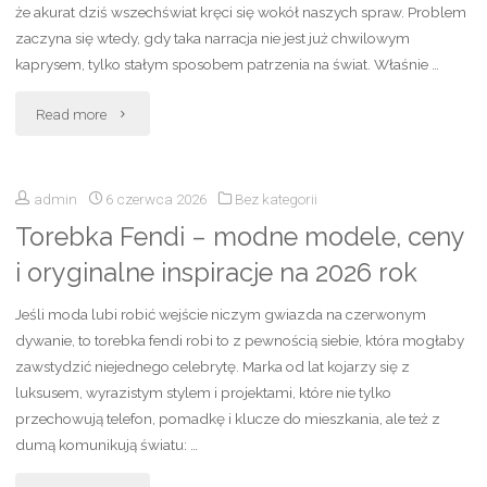
że akurat dziś wszechświat kręci się wokół naszych spraw. Problem
modne
zaczyna się wtedy, gdy taka narracja nie jest już chwilowym
kaprysem, tylko stałym sposobem patrzenia na świat. Właśnie …
cięcia,
"Syndrom
które
Read more
głównego
pomogą
admin
6 czerwca 2026
Bez kategorii
bohatera:
w
Torebka Fendi – modne modele, ceny
objawy,
zapuszczaniu
i oryginalne inspiracje na 2026 rok
przyczyny,
włosów"
Jeśli moda lubi robić wejście niczym gwiazda na czerwonym
jak
dywanie, to torebka fendi robi to z pewnością siebie, która mogłaby
zawstydzić niejednego celebrytę. Marka od lat kojarzy się z
go
luksusem, wyrazistym stylem i projektami, które nie tylko
rozpoznać
przechowują telefon, pomadkę i klucze do mieszkania, ale też z
dumą komunikują światu: …
i