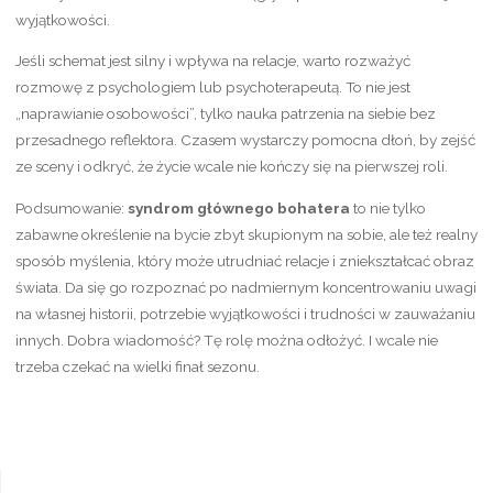
wyjątkowości.
Jeśli schemat jest silny i wpływa na relacje, warto rozważyć
rozmowę z psychologiem lub psychoterapeutą. To nie jest
„naprawianie osobowości”, tylko nauka patrzenia na siebie bez
przesadnego reflektora. Czasem wystarczy pomocna dłoń, by zejść
ze sceny i odkryć, że życie wcale nie kończy się na pierwszej roli.
Podsumowanie:
syndrom głównego bohatera
to nie tylko
zabawne określenie na bycie zbyt skupionym na sobie, ale też realny
sposób myślenia, który może utrudniać relacje i zniekształcać obraz
świata. Da się go rozpoznać po nadmiernym koncentrowaniu uwagi
na własnej historii, potrzebie wyjątkowości i trudności w zauważaniu
innych. Dobra wiadomość? Tę rolę można odłożyć. I wcale nie
trzeba czekać na wielki finał sezonu.