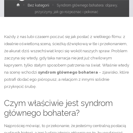
Strona
Bez kategorii
Syndrom głównego bohatera: objawy,
główna
przyczyny, jak go rozpoznać i pokonać
Każdy z nas lubi czasem poczuć się jak postać z wielkiego filmu: z
idealnie oświetloną sceną, ścieżką dźwiękową w tle i przekonaniem,
że akurat dziś wszechświat kręci się wokół naszych spraw. Problem
zaczyna się wtedy, gdy taka narracja nie jest już chwilowym
kaprysem, tylko stałym sposobem patrzenia na świat. Właśnie wtedy
na scenę wchodzi
syndrom głównego bohatera
– zjawisko, które
potrafi dodać ego pióropusz, a relacjom z innymi solidnie
przykręcić śrubę.
Czym właściwie jest syndrom
głównego bohatera?
Najprościej mówiąc, to przekonanie, że jesteśmy centralną postacią
cudzych historii, a inni ludzie istnieją głównie po to, by podziwiać,