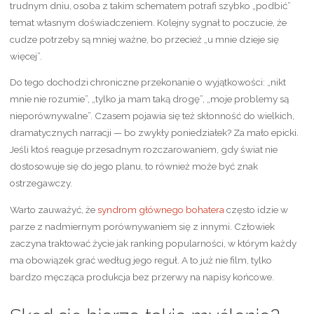
trudnym dniu, osoba z takim schematem potrafi szybko „podbić”
temat własnym doświadczeniem. Kolejny sygnał to poczucie, że
cudze potrzeby są mniej ważne, bo przecież „u mnie dzieje się
więcej”.
Do tego dochodzi chroniczne przekonanie o wyjątkowości: „nikt
mnie nie rozumie”, „tylko ja mam taką drogę”, „moje problemy są
nieporównywalne”. Czasem pojawia się też skłonność do wielkich,
dramatycznych narracji — bo zwykły poniedziałek? Za mało epicki.
Jeśli ktoś reaguje przesadnym rozczarowaniem, gdy świat nie
dostosowuje się do jego planu, to również może być znak
ostrzegawczy.
Warto zauważyć, że
syndrom głównego bohatera
często idzie w
parze z nadmiernym porównywaniem się z innymi. Człowiek
zaczyna traktować życie jak ranking popularności, w którym każdy
ma obowiązek grać według jego reguł. A to już nie film, tylko
bardzo męcząca produkcja bez przerwy na napisy końcowe.