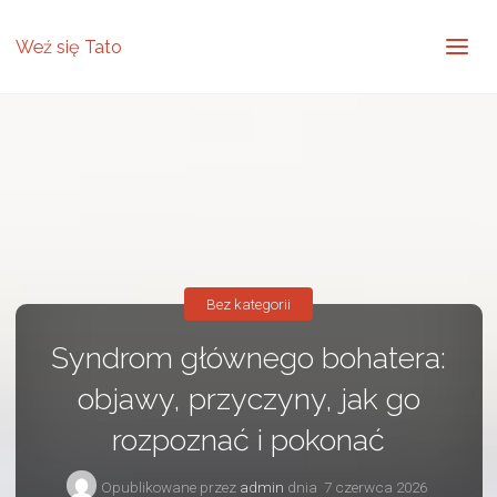
Weź się Tato
Bez kategorii
Syndrom głównego bohatera:
objawy, przyczyny, jak go
rozpoznać i pokonać
Opublikowane przez
admin
dnia
7 czerwca 2026