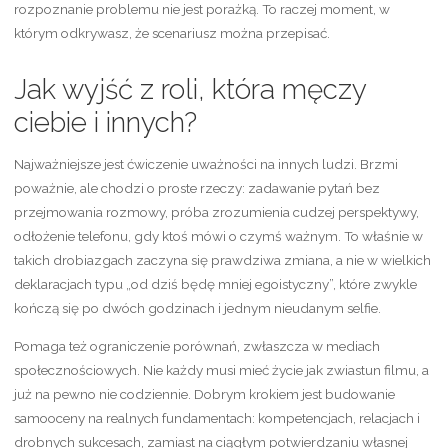
rozpoznanie problemu nie jest porażką. To raczej moment, w
którym odkrywasz, że scenariusz można przepisać.
Jak wyjść z roli, która męczy
ciebie i innych?
Najważniejsze jest ćwiczenie uważności na innych ludzi. Brzmi
poważnie, ale chodzi o proste rzeczy: zadawanie pytań bez
przejmowania rozmowy, próba zrozumienia cudzej perspektywy,
odłożenie telefonu, gdy ktoś mówi o czymś ważnym. To właśnie w
takich drobiazgach zaczyna się prawdziwa zmiana, a nie w wielkich
deklaracjach typu „od dziś będę mniej egoistyczny”, które zwykle
kończą się po dwóch godzinach i jednym nieudanym selfie.
Pomaga też ograniczenie porównań, zwłaszcza w mediach
społecznościowych. Nie każdy musi mieć życie jak zwiastun filmu, a
już na pewno nie codziennie. Dobrym krokiem jest budowanie
samooceny na realnych fundamentach: kompetencjach, relacjach i
drobnych sukcesach, zamiast na ciągłym potwierdzaniu własnej