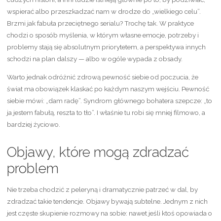
wspierać albo przeszkadzać nam w drodze do „wielkiego celu”.
Brzmi jak fabuła przeciętnego serialu? Trochę tak. W praktyce
chodzi o sposób myślenia, w którym własne emocje, potrzeby i
problemy stają się absolutnym priorytetem, a perspektywa innych
schodzi na plan dalszy — albo w ogóle wypada z obsady.
Warto jednak odróżnić zdrową pewność siebie od poczucia, że
świat ma obowiązek klaskać po każdym naszym wejściu. Pewność
siebie mówi: „dam radę”. Syndrom głównego bohatera szepcze: „to
ja jestem fabułą, reszta to tło”. I właśnie tu robi się mniej filmowo, a
bardziej życiowo.
Objawy, które mogą zdradzać
problem
Nie trzeba chodzić z peleryną i dramatycznie patrzeć w dal, by
zdradzać takie tendencje. Objawy bywają subtelne. Jednym z nich
jest częste skupienie rozmowy na sobie: nawet jeśli ktoś opowiada o