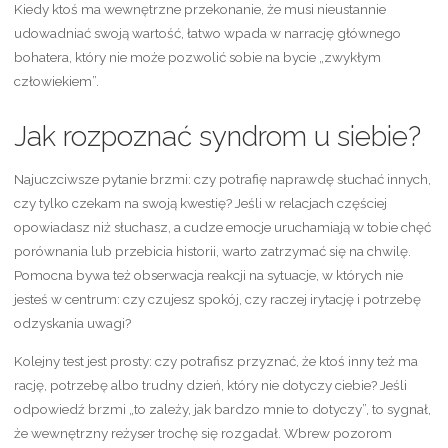
Kiedy ktoś ma wewnętrzne przekonanie, że musi nieustannie
udowadniać swoją wartość, łatwo wpada w narrację głównego
bohatera, który nie może pozwolić sobie na bycie „zwykłym
człowiekiem”.
Jak rozpoznać syndrom u siebie?
Najuczciwsze pytanie brzmi: czy potrafię naprawdę słuchać innych,
czy tylko czekam na swoją kwestię? Jeśli w relacjach częściej
opowiadasz niż słuchasz, a cudze emocje uruchamiają w tobie chęć
porównania lub przebicia historii, warto zatrzymać się na chwilę.
Pomocna bywa też obserwacja reakcji na sytuacje, w których nie
jesteś w centrum: czy czujesz spokój, czy raczej irytację i potrzebę
odzyskania uwagi?
Kolejny test jest prosty: czy potrafisz przyznać, że ktoś inny też ma
rację, potrzebę albo trudny dzień, który nie dotyczy ciebie? Jeśli
odpowiedź brzmi „to zależy, jak bardzo mnie to dotyczy”, to sygnał,
że wewnętrzny reżyser trochę się rozgadał. Wbrew pozorom