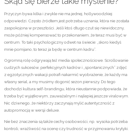
Skąd się bierze takie myślenie?
Przyczyn bywa kilka i zwykle nie ma jednej, hollywoodzkiej
odpowiedzi. Często źródłem jest potrzeba uznania, która nie została
zaspokojona w przeszłości. Jeśli ktoś długo czuł się niewidoczny,
może później kompensować to przekonaniem, że teraz musi być w
centrum. To taki psychologiczny odwet na świecie: „skoro kiedyś
mnie pomijano, to teraz ja będę w centrum kadru”.
Ogromną rolę odgrywają też media społecznościowe. Scrollowanie
cudzych sukcesów, perfekcyjnych kadrów i „spontanicznych” zdjęć
z egzotycznych wakacji potrafi nakarmić wyobrażenie, że każdy ma
własny serial, a my musimy dogonić sezon pierwszy. Do tego
dochodzi kultura self-brandingu, która nieustannie podpowiada, że
trzeba być wyjątkowym, zauważalnym i najlepiej jeszcze viralowym.
Nic dziwnego, że niektórzy zaczynają mylić autentyczność z
autopromocją w wersji deluxe.
Nie bez znaczenia są także cechy osobowości, np. wysoka potrzeba
kontroli, wrażliwość na ocenę czy trudność w przyjmowaniu krytyki.