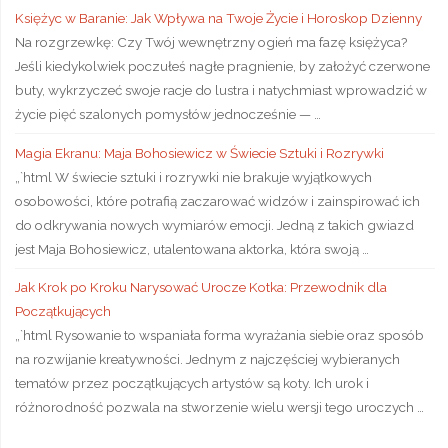
Księżyc w Baranie: Jak Wpływa na Twoje Życie i Horoskop Dzienny
Na rozgrzewkę: Czy Twój wewnętrzny ogień ma fazę księżyca?
Jeśli kiedykolwiek poczułeś nagłe pragnienie, by założyć czerwone
buty, wykrzyczeć swoje racje do lustra i natychmiast wprowadzić w
życie pięć szalonych pomysłów jednocześnie — …
Magia Ekranu: Maja Bohosiewicz w Świecie Sztuki i Rozrywki
„`html W świecie sztuki i rozrywki nie brakuje wyjątkowych
osobowości, które potrafią zaczarować widzów i zainspirować ich
do odkrywania nowych wymiarów emocji. Jedną z takich gwiazd
jest Maja Bohosiewicz, utalentowana aktorka, która swoją …
Jak Krok po Kroku Narysować Urocze Kotka: Przewodnik dla
Początkujących
„`html Rysowanie to wspaniała forma wyrażania siebie oraz sposób
na rozwijanie kreatywności. Jednym z najczęściej wybieranych
tematów przez początkujących artystów są koty. Ich urok i
różnorodność pozwala na stworzenie wielu wersji tego uroczych …