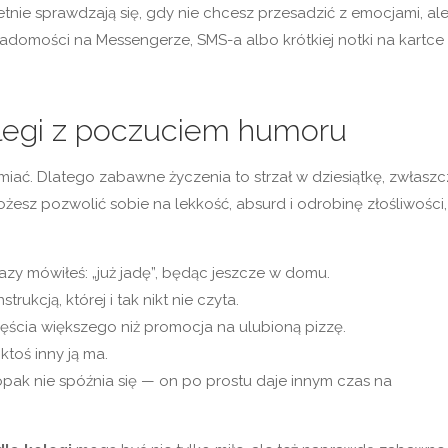
tnie sprawdzają się, gdy nie chcesz przesadzić z emocjami, al
iadomości na Messengerze, SMS-a albo krótkiej notki na kartce
legi z poczuciem humoru
śmiać. Dlatego zabawne życzenia to strzał w dziesiątkę, zwłasz
 możesz pozwolić sobie na lekkość, absurd i odrobinę złośliwości,
razy mówiłeś: „już jadę”, będąc jeszcze w domu.
rukcją, której i tak nikt nie czyta.
zczęścia większego niż promocja na ulubioną pizzę.
ktoś inny ją ma.
pak nie spóźnia się — on po prostu daje innym czas na