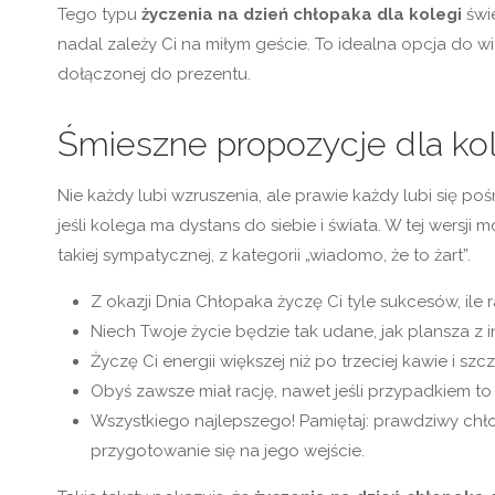
Tego typu
życzenia na dzień chłopaka dla kolegi
świe
nadal zależy Ci na miłym geście. To idealna opcja do w
dołączonej do prezentu.
Śmieszne propozycje dla ko
Nie każdy lubi wzruszenia, ale prawie każdy lubi się po
jeśli kolega ma dystans do siebie i świata. W tej wersji
takiej sympatycznej, z kategorii „wiadomo, że to żart”.
Z okazji Dnia Chłopaka życzę Ci tyle sukcesów, ile 
Niech Twoje życie będzie tak udane, jak plansza z inst
Życzę Ci energii większej niż po trzeciej kawie i s
Obyś zawsze miał rację, nawet jeśli przypadkiem to 
Wszystkiego najlepszego! Pamiętaj: prawdziwy chło
przygotowanie się na jego wejście.