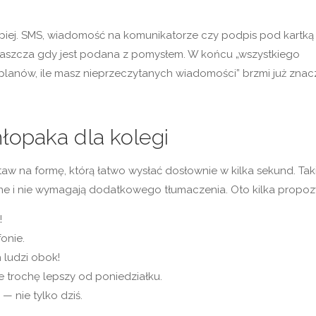
lepiej. SMS, wiadomość na komunikatorze czy podpis pod kartką 
łaszcza gdy jest podana z pomysłem. W końcu „wszystkiego
e planów, ile masz nieprzeczytanych wiadomości” brzmi już znac
łopaka dla kolegi
taw na formę, którą łatwo wysłać dosłownie w kilka sekund. Tak
lne i nie wymagają dodatkowego tłumaczenia. Oto kilka propozy
!
fonie.
 ludzi obok!
 trochę lepszy od poniedziałku.
 nie tylko dziś.