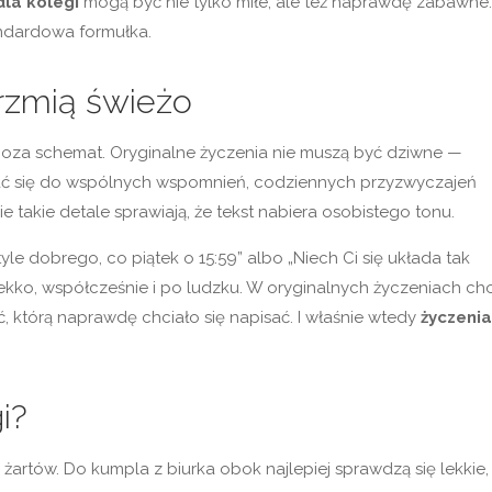
dla kolegi
mogą być nie tylko miłe, ale też naprawdę zabawne.
tandardowa formułka.
brzmią świeżo
 poza schemat. Oryginalne życzenia nie muszą być dziwne —
łać się do wspólnych wspomnień, codziennych przyzwyczajeń
ie takie detale sprawiają, że tekst nabiera osobistego tonu.
yle dobrego, co piątek o 15:59” albo „Niech Ci się układa tak
lekko, współcześnie i po ludzku. W oryginalnych życzeniach ch
ść, którą naprawdę chciało się napisać. I właśnie wtedy
życzenia
i?
artów. Do kumpla z biurka obok najlepiej sprawdzą się lekkie,