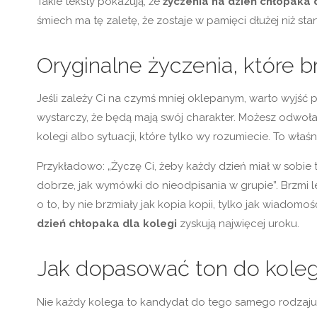
Takie teksty pokazują, że
życzenia na dzień chłopaka 
śmiech ma tę zaletę, że zostaje w pamięci dłużej niż s
Oryginalne życzenia, które 
Jeśli zależy Ci na czymś mniej oklepanym, warto wyjść
wystarczy, że będą mają swój charakter. Możesz odwo
kolegi albo sytuacji, które tylko wy rozumiecie. To właśn
Przykładowo: „Życzę Ci, żeby każdy dzień miał w sobie t
dobrze, jak wymówki do nieodpisania w grupie”. Brzmi 
o to, by nie brzmiały jak kopia kopii, tylko jak wiadomo
dzień chłopaka dla kolegi
zyskują najwięcej uroku.
Jak dopasować ton do koleg
Nie każdy kolega to kandydat do tego samego rodzaju ż