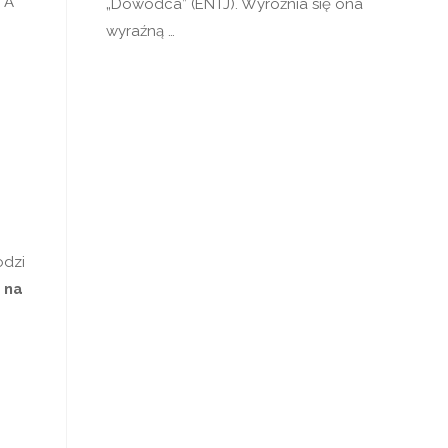
 A
„Dowódca” (ENTJ). Wyróżnia się ona
wyraźną …
odzi
 na