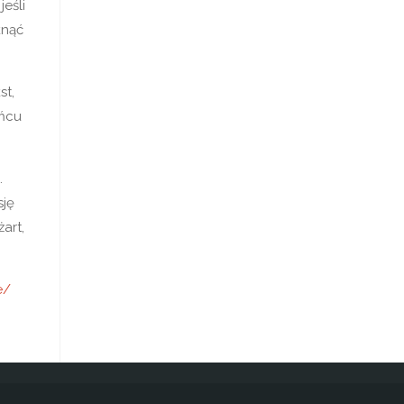
eśli
knąć
st,
ońcu
.
sję
art,
e/