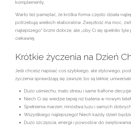
komplementy.
Warto też pamiętać, że krótka forma często działa naj
potrzebują wielkich elaboratów. Zwięzłość ma moc, zw
najlepszego” brzmi dobrze, ale „oby Ci się spełniło tyl
ciekawiej.
Krótkie życzenia na Dzień Ch
Jeśli chcesz napisać coś szybkiego, ale stylowego, pos
życzenia sprawdzają się zawsze, bo są lekkie, uniwersa
Dużo uśmiechu, mało stresu i same trafione decyzje
Niech Ci się wiedzie lepiej niż bateria w nowym tele
Spełnienia marzeń, mnóstwa luzu i samych dobrych
Wszystkiego najlepszego! Niech każdy dzień będzie
Dużo szczęścia, energii i powodów do świętowania —