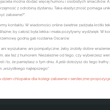
yjaciela można dodać więcej humoru i osobistych smaczków. A j
 uprzejmość z odrobiną dystansu. Taka elastyczność pomaga uni
 być zabawne?”.
y kontaktu. W wiadomości online świetnie zadziała krótki tek
 Ważne, by całość była lekka i miała pozytywny wydźwięk. W k
 przemowę godną gali rozdania Oscarów.
 ani wyszukane, ani pompatyczne, żeby zrobiły dobre wrażenie
rcem, ale też z humorem. Niezależnie od tego, czy wybierzesz wer
t i to, że pamiętasz o tym dniu. A jeśli dołożysz do tego trafny ż
 „wszystkiego najlepszego”.
na-dzien-chlopaka-dla-kolegi-zabawne-i-serdeczne-propozycj