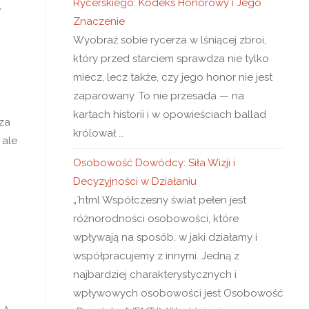
Rycerskiego: Kodeks Honorowy i Jego
e
Znaczenie
Wyobraź sobie rycerza w lśniącej zbroi,
który przed starciem sprawdza nie tylko
miecz, lecz także, czy jego honor nie jest
zaparowany. To nie przesada — na
kartach historii i w opowieściach ballad
cza
królował …
 ale
Osobowość Dowódcy: Siła Wizji i
Decyzyjności w Działaniu
„`html Współczesny świat pełen jest
różnorodności osobowości, które
wpływają na sposób, w jaki działamy i
współpracujemy z innymi. Jedną z
najbardziej charakterystycznych i
wpływowych osobowości jest Osobowość