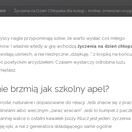
orii
Życzenia na Dzień Chłopaka dla kolegi – krótkie, śmieszne i ory
zyscy nagle przypominają sobie, że warto wysłać coś miłego
emów. I właśnie wtedy w grę wchodzą
życzenia na dzień chłop
wywołają uśmiech, a nie niezręczne „dziękuję…” z kropką na końcu
yć poetyckim arcydziełem. Czasem wystarczy odrobina luzu,
miętasz.
nie brzmią jak szkolny apel?
roste, naturalne i dopasowane do relacji. Jeśli znacie się z prac
ine’ami albo wiecznym „zaraz wracam”. Jeśli to kumpel z paczk
nnej walce o ostatni kawałek pizzy. Klucz jest jeden: życzenia
j ręki, a nie z generatora składającego same ogólne