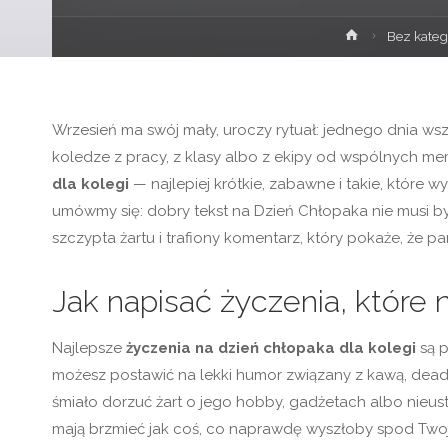
Strona
Bez kateg
główna
Wrzesień ma swój mały, uroczy rytuał: jednego dnia ws
koledze z pracy, z klasy albo z ekipy od wspólnych m
dla kolegi
— najlepiej krótkie, zabawne i takie, które 
umówmy się: dobry tekst na Dzień Chłopaka nie musi b
szczypta żartu i trafiony komentarz, który pokaże, że pa
Jak napisać życzenia, które 
Najlepsze
życzenia na dzień chłopaka dla kolegi
są p
możesz postawić na lekki humor związany z kawą, deadl
śmiało dorzuć żart o jego hobby, gadżetach albo nieusta
mają brzmieć jak coś, co naprawdę wyszłoby spod Twoje