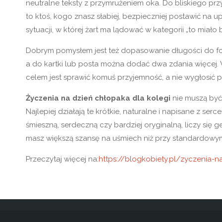
neutralne teksty z przymrużeniem oka. Do bliskiego prz
to ktoś, kogo znasz słabiej, bezpieczniej postawić na
sytuacji, w której żart ma lądować w kategorii „to miało
Dobrym pomysłem jest też dopasowanie długości do form
a do kartki lub posta można dodać dwa zdania więcej.
celem jest sprawić komuś przyjemność, a nie wygłosić
Życzenia na dzień chłopaka dla kolegi
nie muszą być
Najlepiej działają te krótkie, naturalne i napisane z se
śmieszną, serdeczną czy bardziej oryginalną, liczy się ges
masz większą szansę na uśmiech niż przy standardowym
Przeczytaj więcej na:
https://blogkobiety.pl/zyczenia-