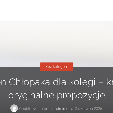
Bez kategorii
ń Chłopaka dla kolegi – kr
oryginalne propozycje
Opublikowane przez
admin
dnia
3 czerwca 2026