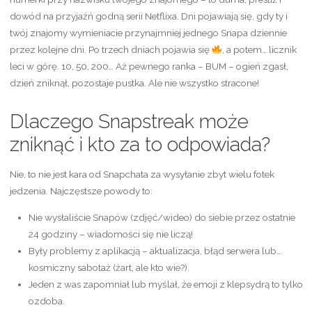
dowód na przyjaźń godną serii Netflixa. Dni pojawiają się, gdy ty i
twój znajomy wymieniacie przynajmniej jednego Snapa dziennie
przez kolejne dni. Po trzech dniach pojawia się
, a potem… licznik
leci w górę. 10, 50, 200… Aż pewnego ranka – BUM – ogień zgasł,
dzień zniknął, pozostaje pustka. Ale nie wszystko stracone!
Dlaczego Snapstreak może
zniknąć i kto za to odpowiada?
Nie, to nie jest kara od Snapchata za wysyłanie zbyt wielu fotek
jedzenia. Najczęstsze powody to:
Nie wysłaliście Snapów (zdjęć/wideo) do siebie przez ostatnie
24 godziny – wiadomości się nie liczą!
Były problemy z aplikacją – aktualizacja, błąd serwera lub…
kosmiczny sabotaż (żart, ale kto wie?).
Jeden z was zapomniał lub myślał, że emoji z klepsydrą to tylko
ozdoba.