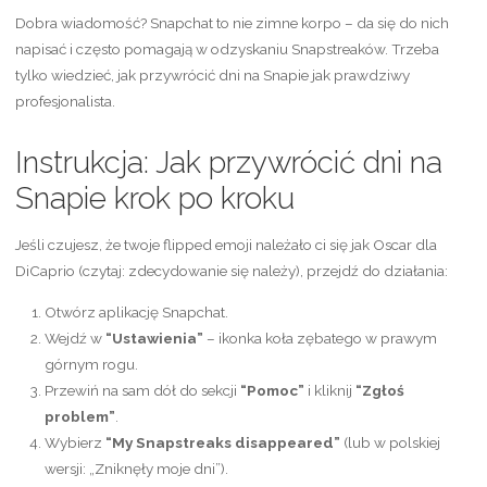
Dobra wiadomość? Snapchat to nie zimne korpo – da się do nich
napisać i często pomagają w odzyskaniu Snapstreaków. Trzeba
tylko wiedzieć, jak przywrócić dni na Snapie jak prawdziwy
profesjonalista.
Instrukcja: Jak przywrócić dni na
Snapie krok po kroku
Jeśli czujesz, że twoje flipped emoji należało ci się jak Oscar dla
DiCaprio (czytaj: zdecydowanie się należy), przejdź do działania:
Otwórz aplikację Snapchat.
Wejdź w
“Ustawienia”
– ikonka koła zębatego w prawym
górnym rogu.
Przewiń na sam dół do sekcji
“Pomoc”
i kliknij
“Zgłoś
problem”
.
Wybierz
“My Snapstreaks disappeared”
(lub w polskiej
wersji: „Zniknęły moje dni”).