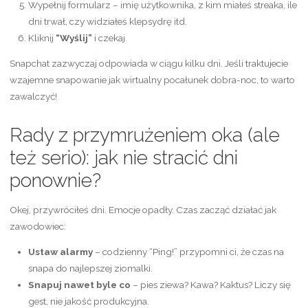
Wypełnij formularz – imię użytkownika, z kim miałeś streaka, ile
dni trwał, czy widziałeś klepsydrę itd.
Kliknij
“Wyślij”
i czekaj.
Snapchat zazwyczaj odpowiada w ciągu kilku dni. Jeśli traktujecie
wzajemne snapowanie jak wirtualny pocałunek dobra-noc, to warto
zawalczyć!
Rady z przymrużeniem oka (ale
też serio): jak nie stracić dni
ponownie?
Okej, przywróciłeś dni. Emocje opadły. Czas zacząć działać jak
zawodowiec:
Ustaw alarmy
– codzienny “Ping!” przypomni ci, że czas na
snapa do najlepszej ziomalki.
Snapuj nawet byle co
– pies ziewa? Kawa? Kaktus? Liczy się
gest, nie jakość produkcyjna.