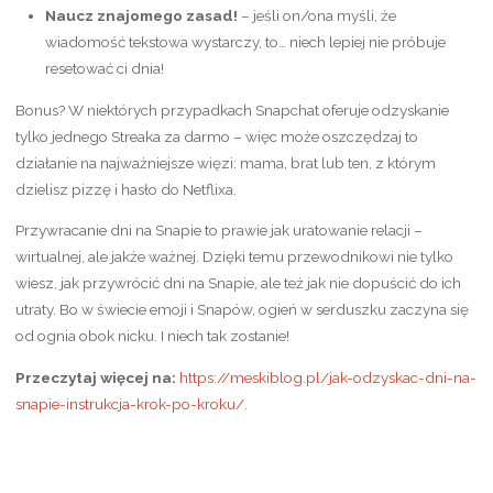
Naucz znajomego zasad!
– jeśli on/ona myśli, że
wiadomość tekstowa wystarczy, to… niech lepiej nie próbuje
resetować ci dnia!
Bonus? W niektórych przypadkach Snapchat oferuje odzyskanie
tylko jednego Streaka za darmo – więc może oszczędzaj to
działanie na najważniejsze więzi: mama, brat lub ten, z którym
dzielisz pizzę i hasło do Netflixa.
Przywracanie dni na Snapie to prawie jak uratowanie relacji –
wirtualnej, ale jakże ważnej. Dzięki temu przewodnikowi nie tylko
wiesz, jak przywrócić dni na Snapie, ale też jak nie dopuścić do ich
utraty. Bo w świecie emoji i Snapów, ogień w serduszku zaczyna się
od ognia obok nicku. I niech tak zostanie!
Przeczytaj więcej na:
https://meskiblog.pl/jak-odzyskac-dni-na-
snapie-instrukcja-krok-po-kroku/
.