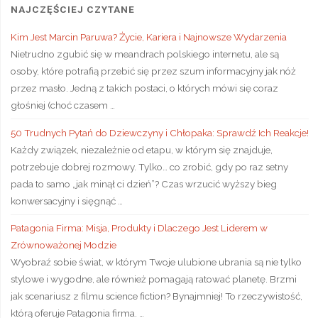
NAJCZĘŚCIEJ CZYTANE
Kim Jest Marcin Paruwa? Życie, Kariera i Najnowsze Wydarzenia
Nietrudno zgubić się w meandrach polskiego internetu, ale są
osoby, które potrafią przebić się przez szum informacyjny jak nóż
przez masło. Jedną z takich postaci, o których mówi się coraz
głośniej (choć czasem …
50 Trudnych Pytań do Dziewczyny i Chłopaka: Sprawdź Ich Reakcje!
Każdy związek, niezależnie od etapu, w którym się znajduje,
potrzebuje dobrej rozmowy. Tylko… co zrobić, gdy po raz setny
pada to samo „jak minął ci dzień”? Czas wrzucić wyższy bieg
konwersacyjny i sięgnąć …
Patagonia Firma: Misja, Produkty i Dlaczego Jest Liderem w
Zrównoważonej Modzie
Wyobraź sobie świat, w którym Twoje ulubione ubrania są nie tylko
stylowe i wygodne, ale również pomagają ratować planetę. Brzmi
jak scenariusz z filmu science fiction? Bynajmniej! To rzeczywistość,
którą oferuje Patagonia firma. …