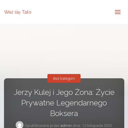
Weź się Tato
Bez kategorii
Jerzy Kulej i Jego Żona: Życie
Prywatne Legendarnego
Boksera
Opublikowane przez
admin
dnia
12 listopada 2025