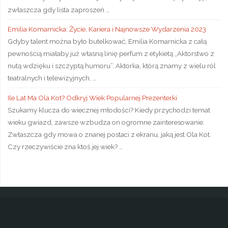
zwłaszcza gdy lista zaproszeń …
Emilia Komarnicka: Życie, Kariera i Najnowsze Wydarzenia 2023
Gdyby talent można było butelkować, Emilia Komarnicka z całą
pewnością miałaby już własną linię perfum z etykietą „Aktorstwo z
nutą wdzięku i szczyptą humoru”. Aktorka, którą znamy z wielu ról
teatralnych i telewizyjnych, …
Ile Lat Ma Ola Kot? Odkryj Wiek Popularnej Prezenterki
Szukamy klucza do wiecznej młodości? Kiedy przychodzi temat
wieku gwiazd, zawsze wzbudza on ogromne zainteresowanie.
Zwłaszcza gdy mowa o znanej postaci z ekranu, jaką jest Ola Kot.
Czy rzeczywiście zna ktoś jej wiek? …