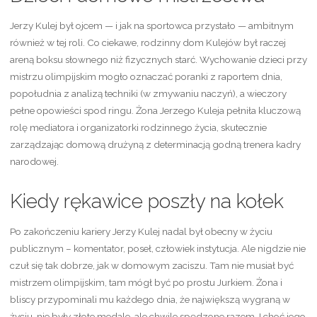
Jerzy Kulej był ojcem — i jak na sportowca przystało — ambitnym
również w tej roli. Co ciekawe, rodzinny dom Kulejów był raczej
areną boksu słownego niż fizycznych starć. Wychowanie dzieci przy
mistrzu olimpijskim mogło oznaczać poranki z raportem dnia,
popołudnia z analizą techniki (w zmywaniu naczyń), a wieczory
pełne opowieści spod ringu. Żona Jerzego Kuleja pełniła kluczową
rolę mediatora i organizatorki rodzinnego życia, skutecznie
zarządzając domową drużyną z determinacją godną trenera kadry
narodowej.
Kiedy rękawice poszły na kołek
Po zakończeniu kariery Jerzy Kulej nadal był obecny w życiu
publicznym – komentator, poseł, człowiek instytucja. Ale nigdzie nie
czuł się tak dobrze, jak w domowym zaciszu. Tam nie musiał być
mistrzem olimpijskim, tam mógł być po prostu Jurkiem. Żona i
bliscy przypominali mu każdego dnia, że największą wygraną w
życiu, nie były złote medale, ale chwile spędzone razem. I choć jego