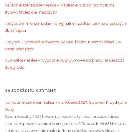
Najładniejsze tatuaże męskie – inspiracje, wzory i pomysły na
stylowy tatuaż dla mężczyzn
Nietypowe imiona męskie – oryginalne, rzadkie i piękne propozycje
dla chłopca
Oscypek – wartości odżywcze, kalorie, białko, tłuszcz i skład. Co
warto wiedzieć?
Gumofilce męskie – wygodne buty gumowe do pracy, na deszcz i
do ogrodu
NAJCZĘŚCIEJ CZYTANE
Najmodniejsze Shein Sukienki na Wesele 2023: Stylowe i Przystępne
Ceny
Sezon weselny 2023 trwa w najlepsze, a ty nadal przeszukujesz
internet w poszukiwaniu idealnej sukienki? Dobrze trafiłaś! Nie każda
z nas marzy o wydaniu małej fortuny na jednorazową stylizację,