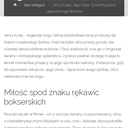
Strona
Bez kategorii
Jerzy Kulej i Jego Żona: Życie Prywatne
główna
Legendarnego Boksera
Jerzy Kulej – legenda ringu, której błyskotliwe ciosy przeszły do
historii światowego boksu, miał nie tylko silny prawy prosty, ale
również serce oddane rodzinie. Choć większość zna go z ringowej
kariery i olimpijskiego splendoru, życie prywatne Jerzego Kuleja to
temat równie fascynujący, co jego sportowe sukcesy. Zwłaszcza, gdy
do opowieści wkracza… jego żona – tajna broń wagi ciężkiej, choć
niekoniecznie na ringu.
Miłość spod znaku rękawic
bokserskich
Poznali się jak w filmie – on u szczytu kariery, rozpoznawalny, silny,
z charakterystycznym błyskiem w oku; ona – kobieta, która potrafiła
rozbroić mistrza jednym spojrzeniem. Żona Jerzego Kuleja nie była