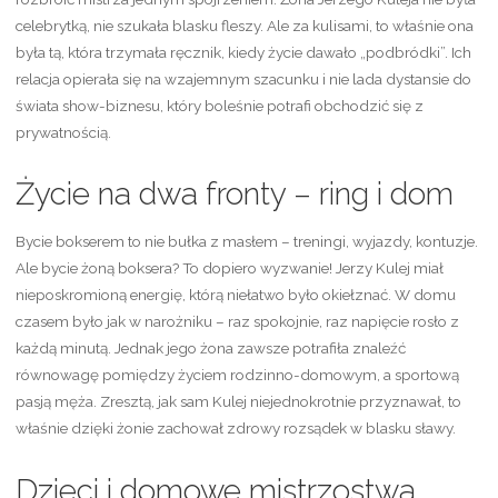
celebrytką, nie szukała blasku fleszy. Ale za kulisami, to właśnie ona
była tą, która trzymała ręcznik, kiedy życie dawało „podbródki”. Ich
relacja opierała się na wzajemnym szacunku i nie lada dystansie do
świata show-biznesu, który boleśnie potrafi obchodzić się z
prywatnością.
Życie na dwa fronty – ring i dom
Bycie bokserem to nie bułka z masłem – treningi, wyjazdy, kontuzje.
Ale bycie żoną boksera? To dopiero wyzwanie! Jerzy Kulej miał
nieposkromioną energię, którą niełatwo było okiełznać. W domu
czasem było jak w narożniku – raz spokojnie, raz napięcie rosło z
każdą minutą. Jednak jego żona zawsze potrafiła znaleźć
równowagę pomiędzy życiem rodzinno-domowym, a sportową
pasją męża. Zresztą, jak sam Kulej niejednokrotnie przyznawał, to
właśnie dzięki żonie zachował zdrowy rozsądek w blasku sławy.
Dzieci i domowe mistrzostwa