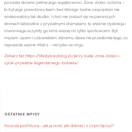
pozwala docenić pełnię jego wyjątkowości. Żona, dzieci, rodzina –
to był jego prawdziwy team, bez którego żadne zwycięstwo nie
smakowałoby tak słodko. I choć nie znalazł się na pierwszych
stronach tabloidów z prywatnymi dramatami, to właśnie dyskrecja i
równowaga uczyniły go kimś więcej niż tylko sportowcem. Był
mężem, ojcem i człowiekiem, któremu sława nie przesłoniła tego, co
naprawdę ważne. Mistrz – nie tylko na ringu.
Zobacz też:https://lifestylowyblog.pl/jerzy-kulej-zona-dzieci-i-
zycie-prywatne-legendarnego-boksera/
OSTATNIE WPISY
Koszula pod bluzą – jak ją nosić, jak dobrać i z czym łączyć?