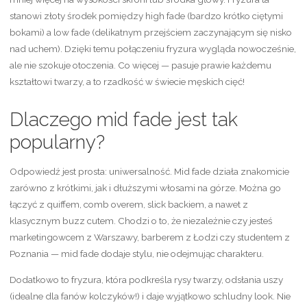
stanowi złoty środek pomiędzy high fade (bardzo krótko ciętymi
bokami) a low fade (delikatnym przejściem zaczynającym się nisko
nad uchem). Dzięki temu połączeniu fryzura wygląda nowocześnie,
ale nie szokuje otoczenia. Co więcej — pasuje prawie każdemu
kształtowi twarzy, a to rzadkość w świecie męskich cięć!
Dlaczego mid fade jest tak
popularny?
Odpowiedź jest prosta: uniwersalność. Mid fade działa znakomicie
zarówno z krótkimi, jak i dłuższymi włosami na górze. Można go
łączyć z quiffem, comb overem, slick backiem, a nawet z
klasycznym buzz cutem. Chodzi o to, że niezależnie czy jesteś
marketingowcem z Warszawy, barberem z Łodzi czy studentem z
Poznania — mid fade dodaje stylu, nie odejmując charakteru.
Dodatkowo to fryzura, która podkreśla rysy twarzy, odsłania uszy
(idealne dla fanów kolczyków!) i daje wyjątkowo schludny look. Nie