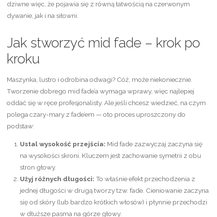
dziwne więc, że pojawia się z równą łatwością na czerwonym
dywanie, jak i na siłowni.
Jak stworzyć mid fade – krok po
kroku
Maszynka, lustro i odrobina odwagi? Cóż, może niekoniecznie.
Tworzenie dobrego mid fade’a wymaga wprawy, więc najlepiej
oddać się w ręce profesjonalisty. Ale jeśli chcesz wiedzieć, na czym
polega czary-mary z fade’em — oto proces uproszczony do
podstaw:
Ustal wysokość przejścia:
Mid fade zazwyczaj zaczyna się
na wysokości skroni. Kluczem jest zachowanie symetrii z obu
stron głowy.
Użyj różnych długości:
To właśnie efekt przechodzenia z
jednej długości w drugą tworzy tzw. fade. Cieniowanie zaczyna
się od skóry (lub bardzo krótkich włosów) i płynnie przechodzi
w dłuższe pasma na górze głowy.