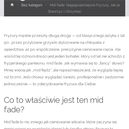
Strona
Bez kategorii
Mid Fade: Najpopularniejsze Fryzury, Jak je
główna
Stworzyć i Utrzymać
Fryzury męskie przeszły długą drogę — od klasycznego jeżyka z lat
90., przez przylizane grzywki stylizowane na chłopaka z
sąsiedztwa, aż po współczesne, precyzyjnie cieniowane cięcia. Ale
wśród tej różnorodności jest jeden bohater, który od lat nie schodzi z
fryzjerskiego panteonu: mid fade. Jak wymawia się to „fancy” słowo?
Mniej więcej jak „mid fejdz”, ale najważniejsze jest, że wygląda lepiej
niż brzmi. Jeśli chcesz wyglądać świeżo, profesjonalnie i zadziornie
jednocześnie — to zdecydowanie fryzura dla Ciebie.
Co to właściwie jest ten mid
fade?
Mid fade to nic innego jak cieniowanie włosów, które zaczyna się
mniej więcej na wysokości skroni lub środka głowy. Fryzura ta