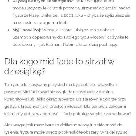
Używaj dobrych kosmetyków:
Pasta matująca, krem
modelujący czy lekki wosk pomogą utrzymać objętość i nadać
fryzurze klasę. Unikaj żeli z 2002 roku – chyba że stylizujesz się
na uczestnika programu Idol.
Myj i nawilżaj:
Włosy, jak skóra, lubią czuć się dobrze.
Szampon dopasowany do Twojego typu włosów i odżywka to
duet idealny – jak Batman i Robin, ale bardziej pachnący.
Dla kogo mid fade to strzał w
dziesiątkę?
Ta fryzura to klasyczny przykład ma być dobrze i wszystkim
pasować. Mid fade świetnie wygląda na osobach z owalną,
kwadratową lub lekko okrągłą twarzą. Działa równie dobrze przy
gęstych, kręconych jak i prostych włosach. Dla panów z zakolami
też mamy dobrą wiadomość — fade potrafi je sprytnie zamaskować!
Ale uwaga: jeśli masz bardzo delikatne włosy lub skłonność do
łysienia, fryzura może wręcz podkreślić te obszary. W takiej sytuacji