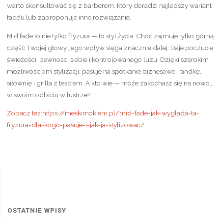
warto skonsultować się z barberem, który doradzi najlepszy wariant
fade’u lub zaproponuje inne rozwiązanie.
Mid fade to nie tylko fryzura — to styl życia. Choć zajmuje tylko górną
część Twojej głowy, jego wpływ sięga znacznie dalej. Daje poczucie
świeżości, pewności siebie i kontrolowanego luzu. Dzięki szerokim
możliwościom stylizacji, pasuje na spotkanie biznesowe, randkę,
siłownię i grilla z teściem. A kto wie — może zakochasz się na nowo…
w swoim odbiciu w lustrze?
Zobacz też:https://meskimokiem.pl/mid-fade-jak-wyglada-ta-
fryzura-dla-kogo-pasuje-i-jak-ja-stylizowac/
OSTATNIE WPISY