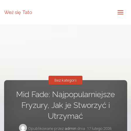
Weź się Tato
Bez kategorii
Mid Fade: Najpopularniejsze
Fryzury, Jak je Stworzyć i
Utrzymać
Opublikowane przez
admin
dnia
17 lutego 2026