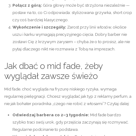
Połącz z górą:
Góra głowy może być strzyżona niezależnie —
postaw na to, co Ci odpowiada: stylizowana grzywka, short crop
czy coś bardziej klasycznego.
Wykończenie i szczegóły:
Zarost przy linii włosów, okolice
uszu i karku wymagają precyzyjnego cięcia. Dobry barber nie
zostawi Cię z krzywym zarysem – chyba że o to prosisz, ale nie
pytaj dlaczego nikt nie rozmawia z Tobą na imprezach.
Jak dbać o mid fade, żeby
wyglądał zawsze świeżo
Mid fade, choć wygląda na fryzurę niskiego ryzyka, wymaga
regularnej pielęgnacji. Chcesz wyglądać jak typ z reklamy perfum, a
nie jak bohater poradnika „czego nie robić z włosami”? Czytaj dalej:
Odwiedzaj barbera co 2–3 tygodnie:
Mid fade bardzo
szybko traci swój urok, gdy przejścia zaczynają się rozmywać.
Regularne podcinanie to podstawa.