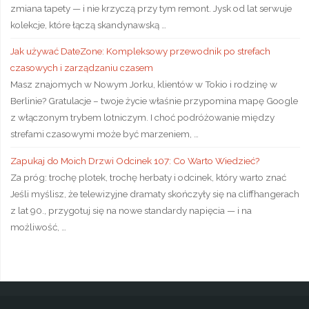
zmiana tapety — i nie krzyczą przy tym remont. Jysk od lat serwuje
kolekcje, które łączą skandynawską …
Jak używać DateZone: Kompleksowy przewodnik po strefach
czasowych i zarządzaniu czasem
Masz znajomych w Nowym Jorku, klientów w Tokio i rodzinę w
Berlinie? Gratulacje – twoje życie właśnie przypomina mapę Google
z włączonym trybem lotniczym. I choć podróżowanie między
strefami czasowymi może być marzeniem, …
Zapukaj do Moich Drzwi Odcinek 107: Co Warto Wiedzieć?
Za próg: trochę plotek, trochę herbaty i odcinek, który warto znać
Jeśli myślisz, że telewizyjne dramaty skończyły się na cliffhangerach
z lat 90., przygotuj się na nowe standardy napięcia — i na
możliwość, …