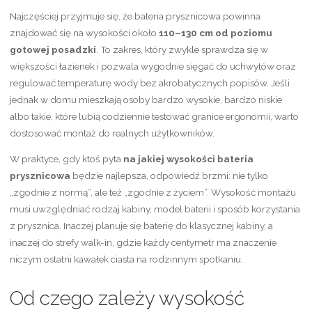
Najczęściej przyjmuje się, że bateria prysznicowa powinna
znajdować się na wysokości około
110–130 cm od poziomu
gotowej posadzki
. To zakres, który zwykle sprawdza się w
większości łazienek i pozwala wygodnie sięgać do uchwytów oraz
regulować temperaturę wody bez akrobatycznych popisów. Jeśli
jednak w domu mieszkają osoby bardzo wysokie, bardzo niskie
albo takie, które lubią codziennie testować granice ergonomii, warto
dostosować montaż do realnych użytkowników.
W praktyce, gdy ktoś pyta
na jakiej wysokości bateria
prysznicowa
będzie najlepsza, odpowiedź brzmi: nie tylko
„zgodnie z normą”, ale też „zgodnie z życiem”. Wysokość montażu
musi uwzględniać rodzaj kabiny, model baterii i sposób korzystania
z prysznica. Inaczej planuje się baterię do klasycznej kabiny, a
inaczej do strefy walk-in, gdzie każdy centymetr ma znaczenie
niczym ostatni kawałek ciasta na rodzinnym spotkaniu.
Od czego zależy wysokość