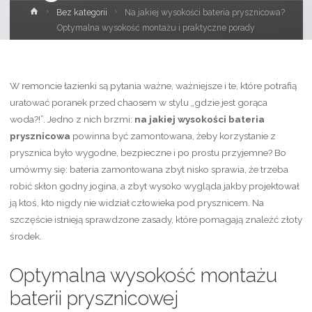
Strona
Bez kategorii
Na jakiej wysokości bateria prysznicowa?
główna
Optymalna wysokość montażu i praktyczne porady
W remoncie łazienki są pytania ważne, ważniejsze i te, które potrafią
uratować poranek przed chaosem w stylu „gdzie jest gorąca
woda?!”. Jedno z nich brzmi:
na jakiej wysokości bateria
prysznicowa
powinna być zamontowana, żeby korzystanie z
prysznica było wygodne, bezpieczne i po prostu przyjemne? Bo
umówmy się: bateria zamontowana zbyt nisko sprawia, że trzeba
robić skłon godny jogina, a zbyt wysoko wygląda jakby projektował
ją ktoś, kto nigdy nie widział człowieka pod prysznicem. Na
szczęście istnieją sprawdzone zasady, które pomagają znaleźć złoty
środek.
Optymalna wysokość montażu
baterii prysznicowej