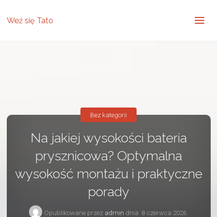
Weź się Tato
Bez kategorii
Na jakiej wysokości bateria
prysznicowa? Optymalna
wysokość montażu i praktyczne
porady
Opublikowane przez
admin
dnia
8 czerwca 2026