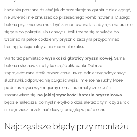
Łazienka powinna działać jak dobrze skrojony garnitur: nie ciągnąć,
nie uwierać i nie zmuszać do przesadnego kombinowania. Dlatego
bateria prysznicowa musi być zamontowana tak, aby ręka naturalnie
sięgała do pokrętła lub uchwytu. Jeśli trzeba się schylać albo
wspinać na palce, codzienny prysznic zaczyna przypominać
trening funkcjonalny, a nie moment relaksu.
Warto też pamiętać o
wysokości głowicy prysznicowej
. Sama
bateria i słuchawka to tylko część układanki. Dobrze
zaprojektowana strefa prysznicowa uwzględnia wygodny chwyt
słuchawki, odpowiednią długość węża i miejsce na ruchy, które
podczas mycia wykonujemy niemal automatycznie. Jeśli
zastanawiasz się,
na jakiej wysokości bateria prysznicowa
będzie najlepsza, pomyśl nie tylko o dziś, ale też o tym, czy za rok
nie będziesz przeklinać decyzji podjętej w pośpiechu.
Najczęstsze błędy przy montażu