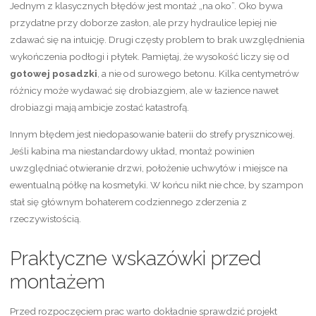
Jednym z klasycznych błędów jest montaż „na oko”. Oko bywa
przydatne przy doborze zasłon, ale przy hydraulice lepiej nie
zdawać się na intuicję. Drugi częsty problem to brak uwzględnienia
wykończenia podłogi i płytek. Pamiętaj, że wysokość liczy się od
gotowej posadzki
, a nie od surowego betonu. Kilka centymetrów
różnicy może wydawać się drobiazgiem, ale w łazience nawet
drobiazgi mają ambicje zostać katastrofą.
Innym błędem jest niedopasowanie baterii do strefy prysznicowej.
Jeśli kabina ma niestandardowy układ, montaż powinien
uwzględniać otwieranie drzwi, położenie uchwytów i miejsce na
ewentualną półkę na kosmetyki. W końcu nikt nie chce, by szampon
stał się głównym bohaterem codziennego zderzenia z
rzeczywistością.
Praktyczne wskazówki przed
montażem
Przed rozpoczęciem prac warto dokładnie sprawdzić projekt