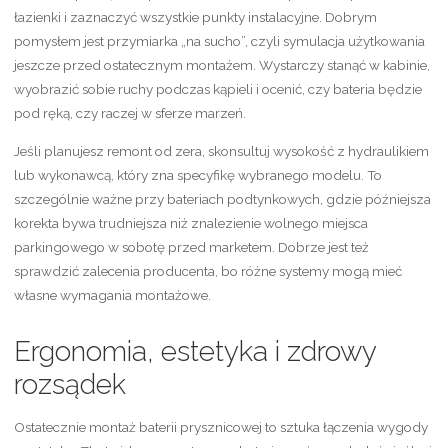
łazienki i zaznaczyć wszystkie punkty instalacyjne. Dobrym
pomysłem jest przymiarka „na sucho”, czyli symulacja użytkowania
jeszcze przed ostatecznym montażem. Wystarczy stanąć w kabinie,
wyobrazić sobie ruchy podczas kąpieli i ocenić, czy bateria będzie
pod ręką, czy raczej w sferze marzeń.
Jeśli planujesz remont od zera, skonsultuj wysokość z hydraulikiem
lub wykonawcą, który zna specyfikę wybranego modelu. To
szczególnie ważne przy bateriach podtynkowych, gdzie późniejsza
korekta bywa trudniejsza niż znalezienie wolnego miejsca
parkingowego w sobotę przed marketem. Dobrze jest też
sprawdzić zalecenia producenta, bo różne systemy mogą mieć
własne wymagania montażowe.
Ergonomia, estetyka i zdrowy
rozsądek
Ostatecznie montaż baterii prysznicowej to sztuka łączenia wygody