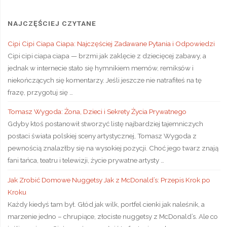
NAJCZĘŚCIEJ CZYTANE
Cipi Cipi Ciapa Ciapa: Najczęściej Zadawane Pytania i Odpowiedzi
Cipi cipi ciapa ciapa — brzmi jak zaklęcie z dziecięcej zabawy, a
jednak w internecie stało się hymnikiem memów, remiksów i
niekończących się komentarzy. Jeśli jeszcze nie natrafiłeś na tę
frazę, przygotuj się …
Tomasz Wygoda: Żona, Dzieci i Sekrety Życia Prywatnego
Gdyby ktoś postanowił stworzyć listę najbardziej tajemniczych
postaci świata polskiej sceny artystycznej, Tomasz Wygoda z
pewnością znalazłby się na wysokiej pozycji. Choć jego twarz znają
fani tańca, teatru i telewizji, życie prywatne artysty …
Jak Zrobić Domowe Nuggetsy Jak z McDonald’s: Przepis Krok po
Kroku
Każdy kiedyś tam był. Głód jak wilk, portfel cienki jak naleśnik, a
marzenie jedno – chrupiące, złociste nuggetsy z McDonald’s. Ale co