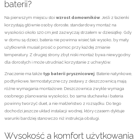
baterii?
Na pierwszym miejscu stoi
wzrost domowników
. Jeśli z łazienki
korzystają głównie osoby dorosłe, standardowy montaż na
wysokości około 120 cm jest zazwyczaj strzałem w dziesiątkę. Gdy
w domu są dzieci, bateria nie powinna wisieć tak wysoko, by mały
użytkownik musiał prosić o pomoc przy każdej zmianie
temperatury. Z drugiej strony zbyt niski montaż bywa niewygodny
dla dorosłych i może utrudniać korzystanie z uchwytów.
Znaczenie ma także
typ baterii prysznicowej
. Baterie natynkowe,
podtynkowe, termostatyczne czy zestawy z deszczownicą mają
różne wymagania montażowe. Deszczownica zwykle wymaga
osobnego planowania wysokości, bo sama słuchawka i bateria
powinny tworzyć duet, a nie małżeństwo z rozsądku. Do tego
dochodzi jeszcze układ instalacji wodnej, który czasem dyktuje
warunki bardziej stanowczo niż instrukcja obsługi.
Wysokość a komfort użytkowania