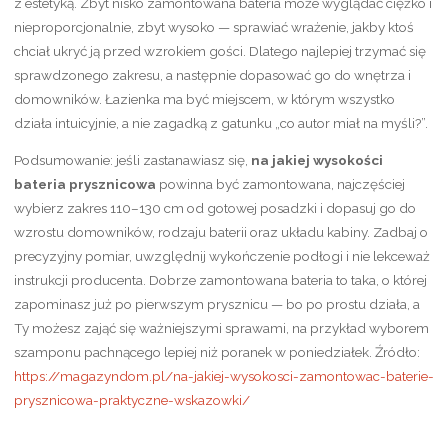
z estetyką. Zbyt nisko zamontowana bateria może wyglądać ciężko i
nieproporcjonalnie, zbyt wysoko — sprawiać wrażenie, jakby ktoś
chciał ukryć ją przed wzrokiem gości. Dlatego najlepiej trzymać się
sprawdzonego zakresu, a następnie dopasować go do wnętrza i
domowników. Łazienka ma być miejscem, w którym wszystko
działa intuicyjnie, a nie zagadką z gatunku „co autor miał na myśli?”.
Podsumowanie: jeśli zastanawiasz się,
na jakiej wysokości
bateria prysznicowa
powinna być zamontowana, najczęściej
wybierz zakres 110–130 cm od gotowej posadzki i dopasuj go do
wzrostu domowników, rodzaju baterii oraz układu kabiny. Zadbaj o
precyzyjny pomiar, uwzględnij wykończenie podłogi i nie lekceważ
instrukcji producenta. Dobrze zamontowana bateria to taka, o której
zapominasz już po pierwszym prysznicu — bo po prostu działa, a
Ty możesz zająć się ważniejszymi sprawami, na przykład wyborem
szamponu pachnącego lepiej niż poranek w poniedziałek. Źródło:
https://magazyndom.pl/na-jakiej-wysokosci-zamontowac-baterie-
prysznicowa-praktyczne-wskazowki/