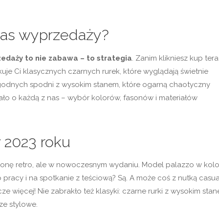
zas wyprzedaży?
edaży to nie zabawa – to strategia
. Zanim klikniesz kup tera
uje Ci klasycznych czarnych rurek, które wyglądają świetnie
ygodnych spodni z wysokim stanem, które ogarną chaotyczny
ało o każdą z nas – wybór kolorów, fasonów i materiałów
 2023 roku
ronę retro, ale w nowoczesnym wydaniu. Model palazzo w kol
 pracy i na spotkanie z teściową? Są. A może coś z nutką casua
cze więcej! Nie zabrakło też klasyki: czarne rurki z wysokim sta
ze stylowe.