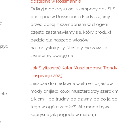
dostępne w Rossmannie
Odkryj moc czystości: szampony bez SLS
dostępne w Rossmannie Kiedy stajemy
ć
przed półką z szamponami w drogerii,
często zastanawiamy się, który produkt
będzie dla naszego włosów
ążyć
najkorzystniejszy. Niestety, nie zawsze
zwracamy uwagę na …
Jak Stylizować Kolor Musztardowy: Trendy
i Inspiracje 2023
Jeszcze do niedawna wielu entuzjastów
mody omijało kolor musztardowy szerokim
 ale
łukiem – bo trudny, bo dziwny, bo co ja do
tego w ogóle założę?”. Ale moda bywa
kapryśna jak pogoda w marcu, i …
y