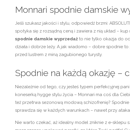
Monnari spodnie damskie wy
Jeśli szukasz jakości i stylu, odpowiedź brzmi: ABSOL
spotyka się z rozsądną ceną i zawiera z nią układ – kup
spodnie damskie wyprzedaż
to nie tylko okazja do o
działa i dobrze leży. A jak wiadomo – dobre spodnie to
przed lustrem z miną zagubionego turysty.
Spodnie na każdą okazję – c
Niezależnie od tego, czy jesteś typem perfekcyjnej pan
koneserką hygge stylu życia – Monnari ma coś dla Ciebi
też przetrwa sezonową modową schizofrenię? Spodnie o
sprawdza się w każdych warunkach – nawet przy atakac
Nie warto czekać, aż idealny model zniknie z e-sklepu s