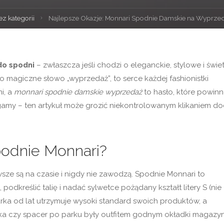
a
ez kategorii
Najlepsze Okazje: Monnari Spodnie Damskie na Wyprze
na
do spodni
– zwłaszcza jeśli chodzi o eleganckie, stylowe i świe
 magiczne słowo „wyprzedaż”, to serce każdej fashionistki
i, a
monnari spodnie damskie wyprzedaż
to hasło, które powin
gamy – ten artykuł może grozić niekontrolowanym klikaniem do
podnie Monnari?
wsze są na czasie i nigdy nie zawodzą. Spodnie Monnari to
podkreślić talię i nadać sylwetce pożądany kształt litery S (nie
Marka od lat utrzymuje wysoki standard swoich produktów, a
ndka czy spacer po parku były outfitem godnym okładki magazy