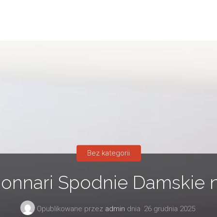
Bez kategorii
Monnari Spodnie Damskie
Opublikowane przez
admin
dnia
26 grudnia 2025