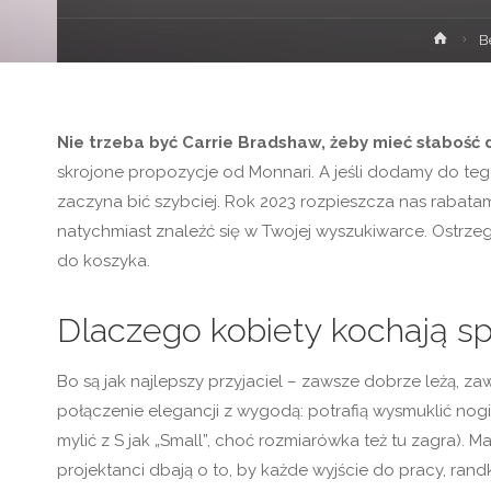
Stron
B
głów
Nie trzeba być Carrie Bradshaw, żeby mieć słabość 
skrojone propozycje od Monnari. A jeśli dodamy do tego
zaczyna bić szybciej. Rok 2023 rozpieszcza nas rabatam
natychmiast znaleźć się w Twojej wyszukiwarce. Ostrze
do koszyka.
Dlaczego kobiety kochają s
Bo są jak najlepszy przyjaciel – zawsze dobrze leżą, za
połączenie elegancji z wygodą: potrafią wysmuklić nogi, 
mylić z S jak „Small”, choć rozmiarówka też tu zagra). 
projektanci dbają o to, by każde wyjście do pracy, ra