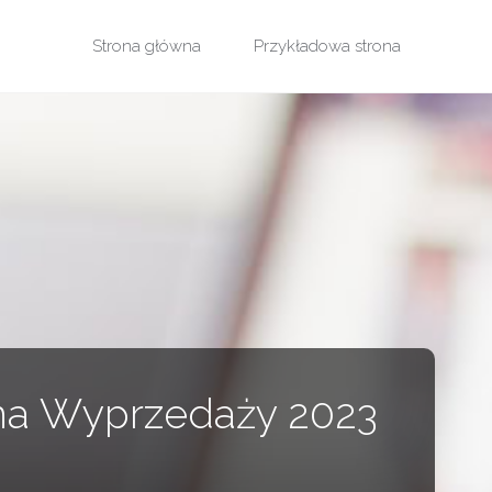
Przejdź
Strona główna
Przykładowa strona
do
treści
 na Wyprzedaży 2023