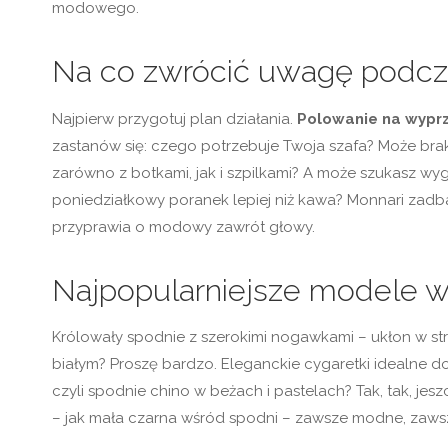
modowego.
Na co zwrócić uwagę podc
Najpierw przygotuj plan działania.
Polowanie na wyprz
zastanów się: czego potrzebuje Twoja szafa? Może brak
zarówno z botkami, jak i szpilkami? A może szukasz w
poniedziałkowy poranek lepiej niż kawa? Monnari zadb
przyprawia o modowy zawrót głowy.
Najpopularniejsze modele w
Królowały spodnie z szerokimi nogawkami – ukłon w st
białym? Proszę bardzo. Eleganckie cygaretki idealne do
czyli spodnie chino w beżach i pastelach? Tak, tak, jesz
– jak mała czarna wśród spodni – zawsze modne, zaws