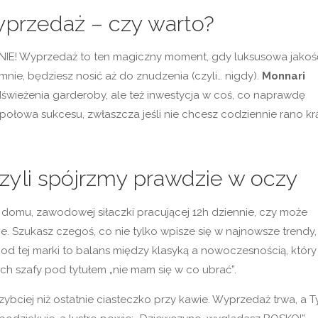
przedaż – czy warto?
UTNIE! Wyprzedaż to ten magiczny moment, gdy luksusowa jakoś
 mnie, będziesz nosić aż do znudzenia (czyli… nigdy).
Monnari
dświeżenia garderoby, ale też inwestycja w coś, co naprawdę
 połowa sukcesu, zwłaszcza jeśli nie chcesz codziennie rano kr
zyli spójrzmy prawdzie w oczy
i domu, zawodowej siłaczki pracującej 12h dziennie, czy może
e. Szukasz czegoś, co nie tylko wpisze się w najnowsze trendy,
d tej marki to balans między klasyką a nowoczesnością, który
h szafy pod tytułem „nie mam się w co ubrać”.
zybciej niż ostatnie ciasteczko przy kawie. Wyprzedaż trwa, a T