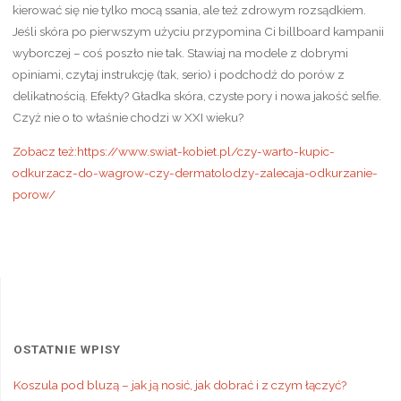
kierować się nie tylko mocą ssania, ale też zdrowym rozsądkiem.
Jeśli skóra po pierwszym użyciu przypomina Ci billboard kampanii
wyborczej – coś poszło nie tak. Stawiaj na modele z dobrymi
opiniami, czytaj instrukcję (tak, serio) i podchodź do porów z
delikatnością. Efekty? Gładka skóra, czyste pory i nowa jakość selfie.
Czyż nie o to właśnie chodzi w XXI wieku?
Zobacz też:https://www.swiat-kobiet.pl/czy-warto-kupic-
odkurzacz-do-wagrow-czy-dermatolodzy-zalecaja-odkurzanie-
porow/
OSTATNIE WPISY
Koszula pod bluzą – jak ją nosić, jak dobrać i z czym łączyć?