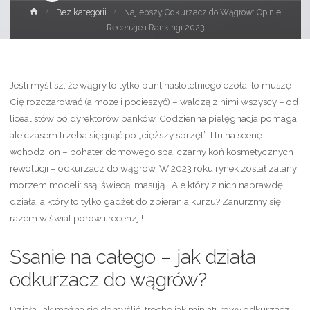
Strona
Bez kategorii
Najlepszy Odkurzacz do Wągrów: Opinie,
główna
Recenzje i Rankingi 2023
Jeśli myślisz, że wągry to tylko bunt nastoletniego czoła, to muszę
Cię rozczarować (a może i pocieszyć) – walczą z nimi wszyscy – od
licealistów po dyrektorów banków. Codzienna pielęgnacja pomaga,
ale czasem trzeba sięgnąć po „cięższy sprzęt”. I tu na scenę
wchodzi on – bohater domowego spa, czarny koń kosmetycznych
rewolucji – odkurzacz do wągrów. W 2023 roku rynek został zalany
morzem modeli: ssą, świecą, masują… Ale który z nich naprawdę
działa, a który to tylko gadżet do zbierania kurzu? Zanurzmy się
razem w świat porów i recenzji!
Ssanie na całego – jak działa
odkurzacz do wągrów?
Działa, jak można się domyślić, trochę jak miniaturowy odkurzacz –