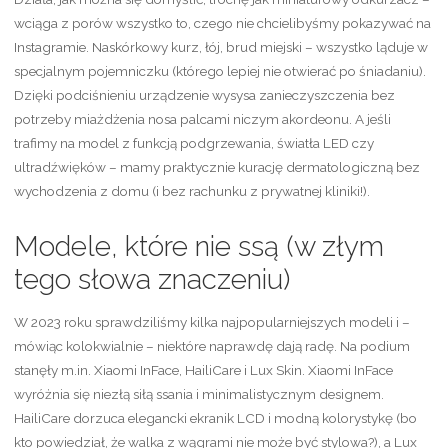
wciąga z porów wszystko to, czego nie chcielibyśmy pokazywać na
Instagramie. Naskórkowy kurz, łój, brud miejski – wszystko ląduje w
specjalnym pojemniczku (którego lepiej nie otwierać po śniadaniu).
Dzięki podciśnieniu urządzenie wysysa zanieczyszczenia bez
potrzeby miażdżenia nosa palcami niczym akordeonu. A jeśli
trafimy na model z funkcją podgrzewania, światła LED czy
ultradźwięków – mamy praktycznie kurację dermatologiczną bez
wychodzenia z domu (i bez rachunku z prywatnej kliniki!).
Modele, które nie ssą (w złym
tego słowa znaczeniu)
W 2023 roku sprawdziliśmy kilka najpopularniejszych modeli i –
mówiąc kolokwialnie – niektóre naprawdę dają radę. Na podium
stanęły m.in. Xiaomi InFace, HailiCare i Lux Skin. Xiaomi InFace
wyróżnia się niezłą siłą ssania i minimalistycznym designem.
HailiCare dorzuca elegancki ekranik LCD i modną kolorystykę (bo
kto powiedział, że walka z wągrami nie może być stylowa?), a Lux