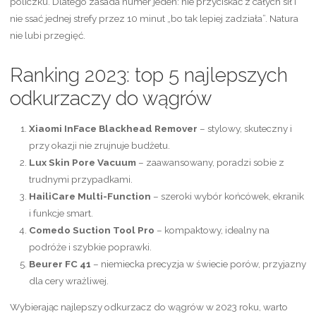
policzku. Dlatego zasada numer jeden: nie przyciskać z całych sił i
nie ssać jednej strefy przez 10 minut „bo tak lepiej zadziała”. Natura
nie lubi przegięć.
Ranking 2023: top 5 najlepszych
odkurzaczy do wągrów
Xiaomi InFace Blackhead Remover
– stylowy, skuteczny i
przy okazji nie zrujnuje budżetu.
Lux Skin Pore Vacuum
– zaawansowany, poradzi sobie z
trudnymi przypadkami.
HailiCare Multi-Function
– szeroki wybór końcówek, ekranik
i funkcje smart.
Comedo Suction Tool Pro
– kompaktowy, idealny na
podróże i szybkie poprawki.
Beurer FC 41
– niemiecka precyzja w świecie porów, przyjazny
dla cery wrażliwej.
Wybierając najlepszy odkurzacz do wągrów w 2023 roku, warto