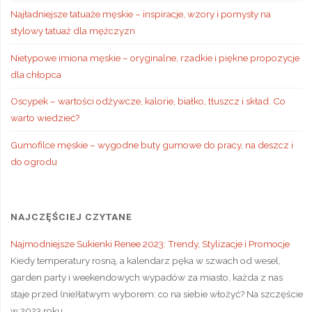
Najładniejsze tatuaże męskie – inspiracje, wzory i pomysły na
stylowy tatuaż dla mężczyzn
Nietypowe imiona męskie – oryginalne, rzadkie i piękne propozycje
dla chłopca
Oscypek – wartości odżywcze, kalorie, białko, tłuszcz i skład. Co
warto wiedzieć?
Gumofilce męskie – wygodne buty gumowe do pracy, na deszcz i
do ogrodu
NAJCZĘŚCIEJ CZYTANE
Najmodniejsze Sukienki Renee 2023: Trendy, Stylizacje i Promocje
Kiedy temperatury rosną, a kalendarz pęka w szwach od wesel,
garden party i weekendowych wypadów za miasto, każda z nas
staje przed (nie)łatwym wyborem: co na siebie włożyć? Na szczęście
w 2023 roku …