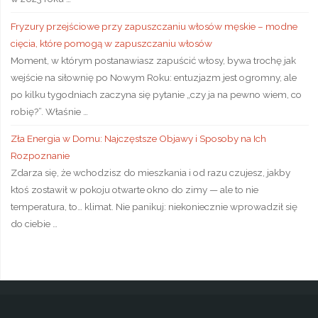
Fryzury przejściowe przy zapuszczaniu włosów męskie – modne
cięcia, które pomogą w zapuszczaniu włosów
Moment, w którym postanawiasz zapuścić włosy, bywa trochę jak
wejście na siłownię po Nowym Roku: entuzjazm jest ogromny, ale
po kilku tygodniach zaczyna się pytanie „czy ja na pewno wiem, co
robię?”. Właśnie …
Zła Energia w Domu: Najczęstsze Objawy i Sposoby na Ich
Rozpoznanie
Zdarza się, że wchodzisz do mieszkania i od razu czujesz, jakby
ktoś zostawił w pokoju otwarte okno do zimy — ale to nie
temperatura, to… klimat. Nie panikuj: niekoniecznie wprowadził się
do ciebie …