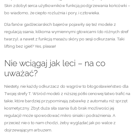
Skin zdobył serca użytkowników funkcją podgrzewania końcówki –
bo wiadomo, że ciepło rozluźnia i pory, i człowieka.
Dla fanów gadżeciarskich bajerów pojawiły się też modele z
regulacją ssania, kilkoma wymiennymi głowicami (do różnych stref
twarzy), a nawet z funkcją masażu skóry po sesji odkurzania. Taki
lifting bez igieł? Yes, please!
Nie wciągaj jak leci – na co
uważać?
Niestety, nie każdy odkurzacz do wągrów to błogosławieństwo dla
Twojej strefy T. Wśród modeli z niższej półki cenowej łatwo trafić na
takie, które bardziej przypominają zabawkę z automatu niż sprzęt
kosmetyczny. Zbyt duża siła ssania (lub brak możliwości jej
regulacji) może spowodować mikro siniaki i podrażnienia. A
przecież nie o to nam chodzi, żeby wyglądać jak po walce z
dojrzewającym arbuzem.