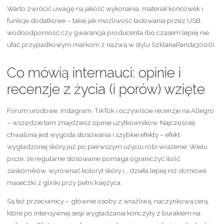
Warto zwrócić uwagę na jakość wykonania, materiał końcówek i
funkcje dodatkowe – takie jak możliwość ładowania przez USB,
wodoodporność czy gwarancja producenta (bo czasem lepiej nie
ufać przypadkowym markom z nazwą w stylu SzklanaPanda3000).
Co mówią internauci: opinie i
recenzje z życia (i porów) wzięte
Forum urodowe, Instagram, TikTok i oczywiście recenzje na Allegro
– wszędzie tam znajdziesz opinie użytkowników. Najczęściej
chwalona jest wygoda stosowania i szybkie efekty – efekt
wygładzonej skóry już po pierwszym użyciu robi wrażenie. Wielu
pisze, że regularne stosowanie pomaga ograniczyć ilość
zaskórników, wyrównać koloryt skóry i… działa lepiej niż domowe
maseczki z glinki przy pełni księżyca.
Są też przeciwnicy – głównie osoby z wrażliwą, naczynkową cerą,
które po intensywnej sesji wygładzania kończyły z burakiem na