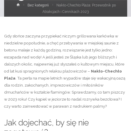
Strona
Bez kategorii
Nakło-Chechło Plaża: Przewodnik po
główna
Atrakcjach i Cennikach 2023
Gdy słońce zaczyna przypiekać niczym grillowana karkówka w
niedzielne popołudnie, a chęć przebywania w miejskiej saunie z
betonu maleje z każdą godziną, rozwiązanie jest tylko jedno:
escapada nad wodę! A jeśli jesteś ze Śląska lub jego bliższych i
dalszych okolic, najpewniej już słyszałeś o kultowym miejscu, które
od lat kusi spragnionych relaksu plażowiczów –
Nakło-Chechło
Plaża
. Ta perła na mapie letnich wypadów staje się wakacyjną oazą
dla rodzin, zakochanych, imprezowiczów i miłośników
dmuchańców w kształcie flamingów. Sprawdzamy, co tam piszczy
w 2023 roku! Czy kąpiel w jeziorze to nadal rozrywka bezcłowa? I
czy warto zainwestować w parawan z nadrukiem palmy?
Jak dojechać, by się nie