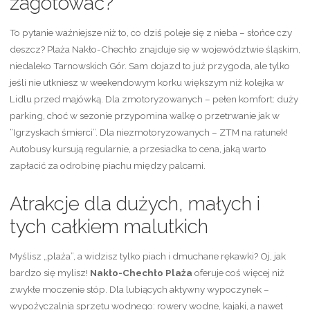
zagotować?
To pytanie ważniejsze niż to, co dziś poleje się z nieba – słońce czy
deszcz? Plaża Nakło-Chechło znajduje się w województwie śląskim,
niedaleko Tarnowskich Gór. Sam dojazd to już przygoda, ale tylko
jeśli nie utkniesz w weekendowym korku większym niż kolejka w
Lidlu przed majówką. Dla zmotoryzowanych – pełen komfort: duży
parking, choć w sezonie przypomina walkę o przetrwanie jak w
“Igrzyskach śmierci”. Dla niezmotoryzowanych – ZTM na ratunek!
Autobusy kursują regularnie, a przesiadka to cena, jaką warto
zapłacić za odrobinę piachu między palcami.
Atrakcje dla dużych, małych i
tych całkiem malutkich
Myślisz „plaża”, a widzisz tylko piach i dmuchane rękawki? Oj, jak
bardzo się mylisz!
Nakło-Chechło Plaża
oferuje coś więcej niż
zwykłe moczenie stóp. Dla lubiących aktywny wypoczynek –
wypożyczalnia sprzętu wodnego: rowery wodne, kajaki, a nawet