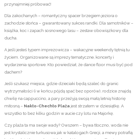
przynajmniej próbować!
Dla zakochanych – romantyczny spacer brzegiem jeziora o
zachodzie słońca – gwarantowany sukces randki. Dla samotników –
książka, koc i zapach sosnowego lasu – zestaw obowiązkowy dla
ducha.
A jeśli jesteś typem imprezowicza – wakacyjne weekendy tętnią tu
życiem. Organizowane są imprezy tematyczne, koncerty i
wydarzenia sportowe. Kto powiedział, że dance floor musi być pod
dachem?
Jeśli szukasz miejsca, gdzie dzieciaki będą szaleć do granic
wytrzymałości (i w końcu pójdą spać bez oporów), rodzice znajdą
chwilę na cappuccino, a pary przeżyją swoją małą letnią historię
miłosną –
Nakło-Chechło Plaża
jest strzałem w dziesiątkę. A
wszystko to bez kilku godzin w aucie czy lotu na Majorkę.
Czy plaża ta ma swoje wady? Owszem – bywa tłoczno, woda nie
jest krystalicznie turkusowa jak w katalogach Grecji, a mewy potrafią