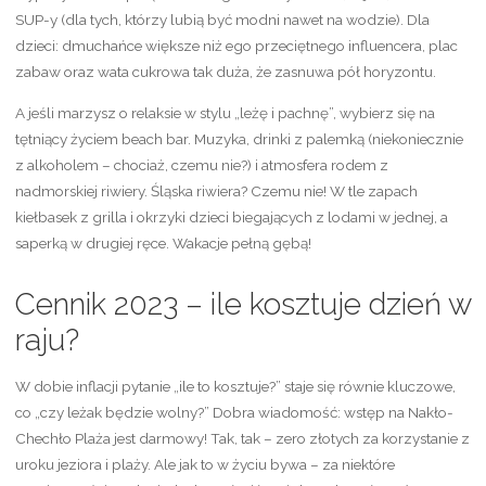
SUP-y (dla tych, którzy lubią być modni nawet na wodzie). Dla
dzieci: dmuchańce większe niż ego przeciętnego influencera, plac
zabaw oraz wata cukrowa tak duża, że zasnuwa pół horyzontu.
A jeśli marzysz o relaksie w stylu „leżę i pachnę”, wybierz się na
tętniący życiem beach bar. Muzyka, drinki z palemką (niekoniecznie
z alkoholem – chociaż, czemu nie?) i atmosfera rodem z
nadmorskiej riwiery. Śląska riwiera? Czemu nie! W tle zapach
kiełbasek z grilla i okrzyki dzieci biegających z lodami w jednej, a
saperką w drugiej ręce. Wakacje pełną gębą!
Cennik 2023 – ile kosztuje dzień w
raju?
W dobie inflacji pytanie „ile to kosztuje?” staje się równie kluczowe,
co „czy leżak będzie wolny?” Dobra wiadomość: wstęp na Nakło-
Chechło Plaża jest darmowy! Tak, tak – zero złotych za korzystanie z
uroku jeziora i plaży. Ale jak to w życiu bywa – za niektóre