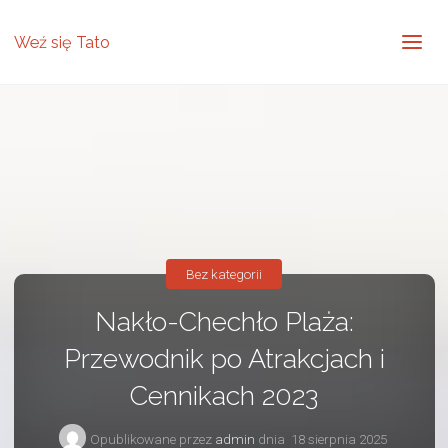
Weź się Tato
Bez kategorii
Nakło-Chechło Plaża:
Przewodnik po Atrakcjach i
Cennikach 2023
Opublikowane przez
admin
dnia
18 sierpnia 2025