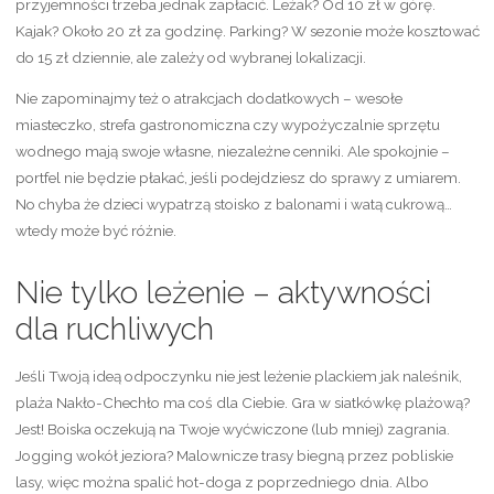
przyjemności trzeba jednak zapłacić. Leżak? Od 10 zł w górę.
Kajak? Około 20 zł za godzinę. Parking? W sezonie może kosztować
do 15 zł dziennie, ale zależy od wybranej lokalizacji.
Nie zapominajmy też o atrakcjach dodatkowych – wesołe
miasteczko, strefa gastronomiczna czy wypożyczalnie sprzętu
wodnego mają swoje własne, niezależne cenniki. Ale spokojnie –
portfel nie będzie płakać, jeśli podejdziesz do sprawy z umiarem.
No chyba że dzieci wypatrzą stoisko z balonami i watą cukrową…
wtedy może być różnie.
Nie tylko leżenie – aktywności
dla ruchliwych
Jeśli Twoją ideą odpoczynku nie jest leżenie plackiem jak naleśnik,
plaża Nakło-Chechło ma coś dla Ciebie. Gra w siatkówkę plażową?
Jest! Boiska oczekują na Twoje wyćwiczone (lub mniej) zagrania.
Jogging wokół jeziora? Malownicze trasy biegną przez pobliskie
lasy, więc można spalić hot-doga z poprzedniego dnia. Albo