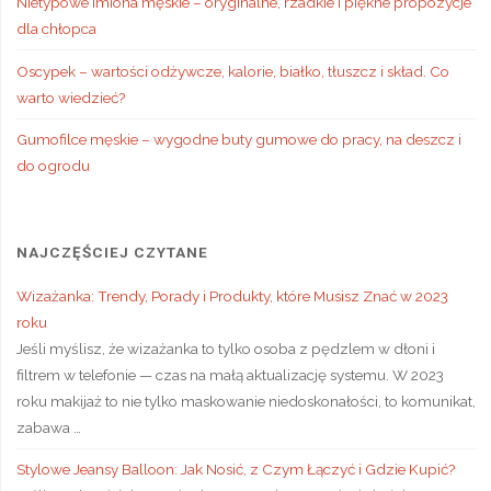
Nietypowe imiona męskie – oryginalne, rzadkie i piękne propozycje
dla chłopca
Oscypek – wartości odżywcze, kalorie, białko, tłuszcz i skład. Co
warto wiedzieć?
Gumofilce męskie – wygodne buty gumowe do pracy, na deszcz i
do ogrodu
NAJCZĘŚCIEJ CZYTANE
Wizażanka: Trendy, Porady i Produkty, które Musisz Znać w 2023
roku
Jeśli myślisz, że wizażanka to tylko osoba z pędzlem w dłoni i
filtrem w telefonie — czas na małą aktualizację systemu. W 2023
roku makijaż to nie tylko maskowanie niedoskonałości, to komunikat,
zabawa …
Stylowe Jeansy Balloon: Jak Nosić, z Czym Łączyć i Gdzie Kupić?