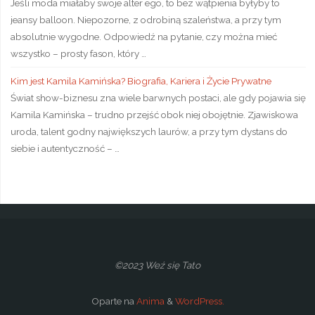
Jeśli moda miałaby swoje alter ego, to bez wątpienia byłyby to
jeansy balloon. Niepozorne, z odrobiną szaleństwa, a przy tym
absolutnie wygodne. Odpowiedź na pytanie, czy można mieć
wszystko – prosty fason, który …
Kim jest Kamila Kamińska? Biografia, Kariera i Życie Prywatne
Świat show-biznesu zna wiele barwnych postaci, ale gdy pojawia się
Kamila Kamińska – trudno przejść obok niej obojętnie. Zjawiskowa
uroda, talent godny największych laurów, a przy tym dystans do
siebie i autentyczność – …
©2023 Weź się Tato
Oparte na
Anima
&
WordPress.