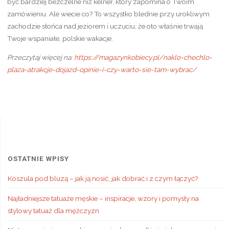
być bardziej bezczelne niż kelner, który zapomina o Twoim
zamówieniu. Ale wiecie co? To wszystko blednie przy urokliwym
zachodzie słońca nad jeziorem i uczuciu, że oto właśnie trwają
Twoje wspaniałe, polskie wakacje.
Przeczytaj więcej na:
https://magazynkobiecy.pl/naklo-chechlo-
plaza-atrakcje-dojazd-opinie-i-czy-warto-sie-tam-wybrac/
OSTATNIE WPISY
Koszula pod bluzą – jak ją nosić, jak dobrać i z czym łączyć?
Najładniejsze tatuaże męskie – inspiracje, wzory i pomysły na
stylowy tatuaż dla mężczyzn