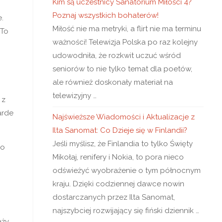
Kim są uczestnicy Sanatorium Miłości 4?
Poznaj wszystkich bohaterów!
.
Miłość nie ma metryki, a flirt nie ma terminu
 To
ważności! Telewizja Polska po raz kolejny
udowodniła, że rozkwit uczuć wśród
seniorów to nie tylko temat dla poetów,
ale również doskonały materiał na
telewizyjny …
 z
arde
Najświeższe Wiadomości i Aktualizacje z
Ilta Sanomat: Co Dzieje się w Finlandii?
Jeśli myślisz, że Finlandia to tylko Święty
do
Mikołaj, renifery i Nokia, to pora nieco
odświeżyć wyobrażenie o tym północnym
kraju. Dzięki codziennej dawce nowin
dostarczanych przez Ilta Sanomat,
najszybciej rozwijający się fiński dziennik …
aży