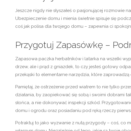
Jeszcze nigdy nie słyszałeś o pasjonującej rozmowie n
Ubezpieczenie domu i mienia świetnie spisuje się pod
coś jak polisa dla twojego domu – zapewnia ci spokojn
Przygotuj Zapasówkę – Podr
Zapasowa paczka herbatników i latarka na wszelki wypad
drzew, ale i prąd z gniazdek, to czy jesteś gotowy odpa
przekąski to elementarne narzędzia, które zaprowadzą
Pamiętaj, że ostrzeżenie przed wiatrem to nie tylko 
działania, by zaopiekować się sobą i swoimi dobrami 
słońca, a nie dokonywać inspekcji szkód. Przygotowan
domu i ogrodu oraz posiadaniu pod ręką rzeczy pierws
Potraktuj to jako wyzwanie z nutą przygody – coś, co 
własnym domu. Niezależnie od tego, jakie są twoje obowią