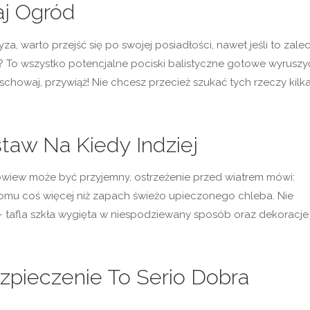
aj Ogród
za, warto przejść się po swojej posiadłości, nawet jeśli to zale
? To wszystko potencjalne pociski balistyczne gotowe wyruszy
schowaj, przywiąż! Nie chcesz przecież szukać tych rzeczy kilk
taw Na Kiedy Indziej
powiew może być przyjemny, ostrzeżenie przed wiatrem mówi:
omu coś więcej niż zapach świeżo upieczonego chleba. Nie
 – tafla szkła wygięta w niespodziewany sposób oraz dekoracje
ezpieczenie To Serio Dobra