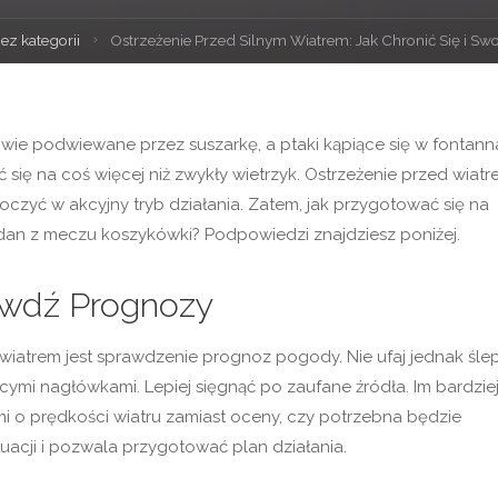
a
ez kategorii
Ostrzeżenie Przed Silnym Wiatrem: Jak Chronić Się i Swo
na
owie podwiewane przez suszarkę, a ptaki kąpiące się w fontan
ć się na coś więcej niż zwykły wietrzyk. Ostrzeżenie przed wiat
czyć w akcyjny tryb działania. Zatem, jak przygotować się na
Jordan z meczu koszykówki? Podpowiedzi znajdziesz poniżej.
awdź Prognozy
 wiatrem jest sprawdzenie prognoz pogody. Nie ufaj jednak śle
cymi nagłówkami. Lepiej sięgnąć po zaufane źródła. Im bardzie
i o prędkości wiatru zamiast oceny, czy potrzebna będzie
uacji i pozwala przygotować plan działania.