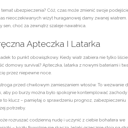
a temat ubezpieczenia? Cóż, czas może zmienić swoje podejście
czas nieoczekiwanych wizyt huraganowej damy zwanej wiatrem.
y sen, choć za zewnątrz szaleje nawałnica.
ęczna Apteczka I Latarka
ek to punkt obowiązkowy. Kiedy wiatr zabiera nie tylko liście
lić domowy survival? Apteczka, latarka z nowymi bateriami i tw
 cię przez niepewne noce.
przestroga przed chwilowym zamieszaniem włosów. To wezwanie 
tak, aby po burzy można było spokojnie kontemplować zachody
ie to klucz – pamiętaj o sprawdzeniu prognoz, zabezpieczeniu
zej potrzeby.
może rozruszać codzienną nudę i uczynić z ciebie bohatera we
zki – kozły frywolnie nie skaczą, leżaki grzecznie stoją na str