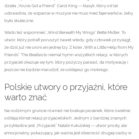
działa „You’ve Got a Friend” Carol King — klasyk, który od lat
udowadnia, że wsparcie w muzyce nie musi mieć fajerwerków, żeby
było skuteczne.
Warto też wspomnieć „Wind Beneath My Wings” Bette Midler. To
utwór, który potrafi poruszyć nawet wtedy, gdy człowiek przysiągł,
że dziś już nie uroni ani jednej łzy. Z kolei „With a Little Help from My
Friends” The Beatles to niemal hymn wszystkich relacji, w których
przyjaciel okazuje się tym, który pożyczy parasol, da motywację i
jeszcze nie będzie marudził, że oddajesz go mokrego.
Polskie utwory o przyjaźni, które
warto znać
Na rodzimym gruncie również nie brakuje piosenek, które świetnie
oddają klimat relacji przyjacielskich. Jednym z bardziej znanych
przykładów jest „Przyjaciel” Natalii Kukulskiej — utwór prosty, ale
emocjonalny, pokazujący, jak ważna jest obecność drugiej osoby w