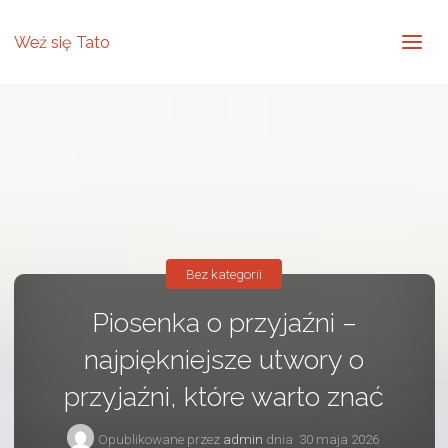
Weź się Tato
Bez kategorii
Piosenka o przyjaźni –
najpiękniejsze utwory o
przyjaźni, które warto znać
Opublikowane przez
admin
dnia
30 maja 2026