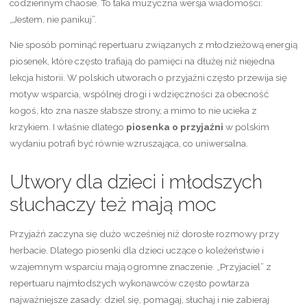
codziennym chaosie. To taka muzyczna wersja wiadomości:
„Jestem, nie panikuj”.
Nie sposób pominąć repertuaru związanych z młodzieżową energią
piosenek, które często trafiają do pamięci na dłużej niż niejedna
lekcja historii. W polskich utworach o przyjaźni często przewija się
motyw wsparcia, wspólnej drogi i wdzięczności za obecność
kogoś, kto zna nasze słabsze strony, a mimo to nie ucieka z
krzykiem. I właśnie dlatego
piosenka o przyjaźni
w polskim
wydaniu potrafi być równie wzruszająca, co uniwersalna.
Utwory dla dzieci i młodszych
słuchaczy też mają moc
Przyjaźń zaczyna się dużo wcześniej niż dorosłe rozmowy przy
herbacie. Dlatego piosenki dla dzieci uczące o koleżeństwie i
wzajemnym wsparciu mają ogromne znaczenie. „Przyjaciel” z
repertuaru najmłodszych wykonawców często powtarza
najważniejsze zasady: dziel się, pomagaj, słuchaj i nie zabieraj