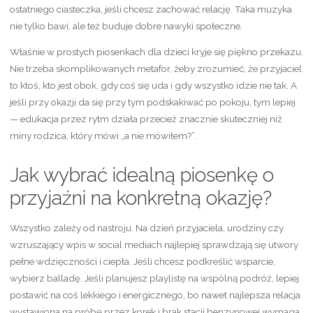
ostatniego ciasteczka, jeśli chcesz zachować relację. Taka muzyka
nie tylko bawi, ale też buduje dobre nawyki społeczne.
Właśnie w prostych piosenkach dla dzieci kryje się piękno przekazu.
Nie trzeba skomplikowanych metafor, żeby zrozumieć, że przyjaciel
to ktoś, kto jest obok, gdy coś się uda i gdy wszystko idzie nie tak. A
jeśli przy okazji da się przy tym podskakiwać po pokoju, tym lepiej
— edukacja przez rytm działa przecież znacznie skuteczniej niż
miny rodzica, który mówi „a nie mówiłem?”.
Jak wybrać idealną piosenkę o
przyjaźni na konkretną okazję?
Wszystko zależy od nastroju. Na dzień przyjaciela, urodziny czy
wzruszający wpis w social mediach najlepiej sprawdzają się utwory
pełne wdzięczności i ciepła. Jeśli chcesz podkreślić wsparcie,
wybierz balladę. Jeśli planujesz playlistę na wspólną podróż, lepiej
postawić na coś lekkiego i energicznego, bo nawet najlepsza relacja
wystawiona na próbę przez korek i brak stacji benzynowej wymaga