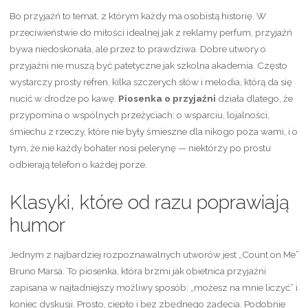
Bo przyjaźń to temat, z którym każdy ma osobistą historię. W
przeciwieństwie do miłości idealnej jak z reklamy perfum, przyjaźń
bywa niedoskonała, ale przez to prawdziwa. Dobre utwory o
przyjaźni nie muszą być patetyczne jak szkolna akademia. Często
wystarczy prosty refren, kilka szczerych słów i melodia, którą da się
nucić w drodze po kawę.
Piosenka o przyjaźni
działa dlatego, że
przypomina o wspólnych przeżyciach: o wsparciu, lojalności,
śmiechu z rzeczy, które nie były śmieszne dla nikogo poza wami, i o
tym, że nie każdy bohater nosi pelerynę — niektórzy po prostu
odbierają telefon o każdej porze.
Klasyki, które od razu poprawiają
humor
Jednym z najbardziej rozpoznawalnych utworów jest „Count on Me”
Bruno Marsa. To piosenka, która brzmi jak obietnica przyjaźni
zapisana w najładniejszy możliwy sposób: „możesz na mnie liczyć” i
koniec dyskusji. Prosto, ciepło i bez zbędnego zadęcia. Podobnie