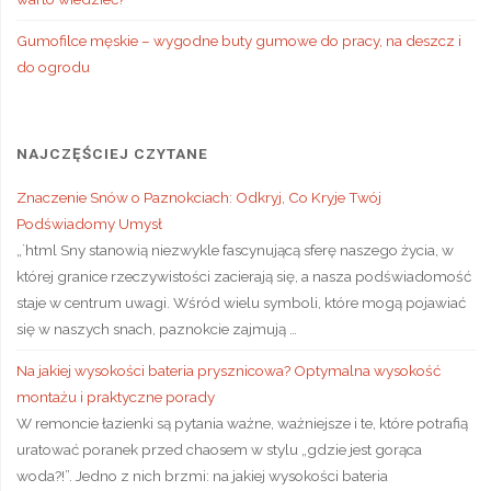
Gumofilce męskie – wygodne buty gumowe do pracy, na deszcz i
do ogrodu
NAJCZĘŚCIEJ CZYTANE
Znaczenie Snów o Paznokciach: Odkryj, Co Kryje Twój
Podświadomy Umysł
„`html Sny stanowią niezwykle fascynującą sferę naszego życia, w
której granice rzeczywistości zacierają się, a nasza podświadomość
staje w centrum uwagi. Wśród wielu symboli, które mogą pojawiać
się w naszych snach, paznokcie zajmują …
Na jakiej wysokości bateria prysznicowa? Optymalna wysokość
montażu i praktyczne porady
W remoncie łazienki są pytania ważne, ważniejsze i te, które potrafią
uratować poranek przed chaosem w stylu „gdzie jest gorąca
woda?!”. Jedno z nich brzmi: na jakiej wysokości bateria