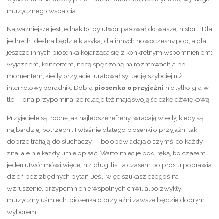
muzycznego wsparcia.
Najważniejsze jest jednak to, by utwór pasował do waszej historii. Dla
jednych idealna będzie klasyka, dla innych nowoczesny pop, a dla
jeszcze innych piosenka kojarząca się z konkretnym wspomnieniem:
wyjazdem, koncertem, nocą spędzoną na rozmowach albo
momentem, kiedy przyjaciel uratował sytuację szybciej niż
internetowy poradnik. Dobra
piosenka o przyjaźni
nie tylko gra w
tle — ona przypomina, że relacje też mają swoją ścieżkę dźwiękową.
Przyjaciele są trochę jak najlepsze refreny: wracają wtedy, kiedy są
najbardziej potrzebni. I właśnie dlatego piosenki o przyjaźni tak
dobrze trafiają do słuchaczy — bo opowiadają o czymś, co każdy
zna, ale nie każdy umie opisać. Warto mieć je pod ręką, bo czasem
jeden utwór mówi więcej niż długi list, a czasem po prostu poprawia
dzień bez zbędnych pytań. Jeśli więc szukasz czegoś na
wzruszenie, przypomnienie wspólnych chwil albo zwykły
muzyczny uśmiech, piosenka o przyjaźni zawsze będzie dobrym
wyborem.