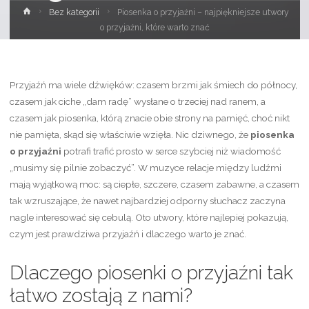
Strona
Bez kategorii
Piosenka o przyjaźni – najpiękniejsze utwory
główna
o przyjaźni, które warto znać
Przyjaźń ma wiele dźwięków: czasem brzmi jak śmiech do północy,
czasem jak ciche „dam radę” wysłane o trzeciej nad ranem, a
czasem jak piosenka, którą znacie obie strony na pamięć, choć nikt
nie pamięta, skąd się właściwie wzięła. Nic dziwnego, że
piosenka
o przyjaźni
potrafi trafić prosto w serce szybciej niż wiadomość
„musimy się pilnie zobaczyć”. W muzyce relacje między ludźmi
mają wyjątkową moc: są ciepłe, szczere, czasem zabawne, a czasem
tak wzruszające, że nawet najbardziej odporny słuchacz zaczyna
nagle interesować się cebulą. Oto utwory, które najlepiej pokazują,
czym jest prawdziwa przyjaźń i dlaczego warto je znać.
Dlaczego piosenki o przyjaźni tak
łatwo zostają z nami?