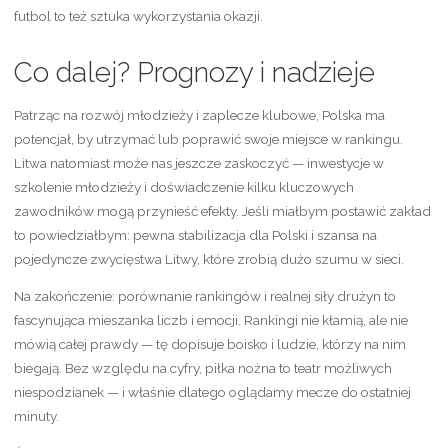
futbol to też sztuka wykorzystania okazji.
Co dalej? Prognozy i nadzieje
Patrząc na rozwój młodzieży i zaplecze klubowe, Polska ma
potencjał, by utrzymać lub poprawić swoje miejsce w rankingu.
Litwa natomiast może nas jeszcze zaskoczyć — inwestycje w
szkolenie młodzieży i doświadczenie kilku kluczowych
zawodników mogą przynieść efekty. Jeśli miałbym postawić zakład
to powiedziałbym: pewna stabilizacja dla Polski i szansa na
pojedyncze zwycięstwa Litwy, które zrobią dużo szumu w sieci.
Na zakończenie: porównanie rankingów i realnej siły drużyn to
fascynująca mieszanka liczb i emocji. Rankingi nie kłamią, ale nie
mówią całej prawdy — tę dopisuje boisko i ludzie, którzy na nim
biegają. Bez względu na cyfry, piłka nożna to teatr możliwych
niespodzianek — i właśnie dlatego oglądamy mecze do ostatniej
minuty.