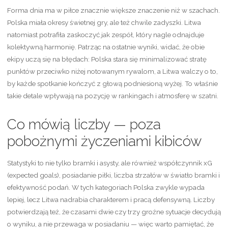
Forma dnia ma w piłce znacznie większe znaczenie niż w szachach.
Polska miała okresy świetnej gry, ale też chwile zadyszki. Litwa
natomiast potrafiła zaskoczyć jak zespół, który nagle odnajduje
kolektywną harmonię. Patrząc na ostatnie wyniki, widać, że obie
ekipy uczą się na błędach: Polska stara się minimalizować stratę
punktów przeciwko niżej notowanym rywalom, a Litwa walczy o to,
by każde spotkanie kończyć z głową podniesioną wyżej. To właśnie
takie detale wpływają na pozycję w rankingach i atmosferę w szatni.
Co mówią liczby — poza
pobożnymi życzeniami kibiców
Statystyki to nie tylko bramki i asysty, ale również współczynnik xG
(expected goals), posiadanie piłki, liczba strzałów w światło bramki i
efektywność podań. W tych kategoriach Polska zwykle wypada
lepiej, lecz Litwa nadrabia charakterem i pracą defensywną. Liczby
potwierdzają też, że czasami dwie czy trzy groźne sytuacje decydują
o wyniku, a nie przewaga w posiadaniu — więc warto pamiętać, że