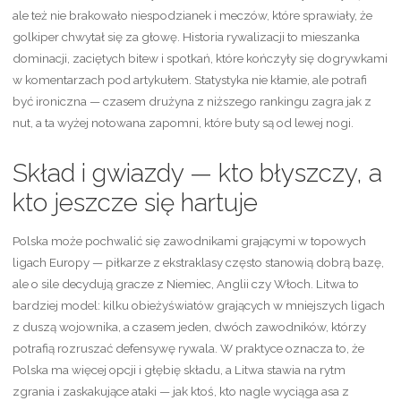
ale też nie brakowało niespodzianek i meczów, które sprawiały, że
golkiper chwytał się za głowę. Historia rywalizacji to mieszanka
dominacji, zaciętych bitew i spotkań, które kończyły się dogrywkami
w komentarzach pod artykułem. Statystyka nie kłamie, ale potrafi
być ironiczna — czasem drużyna z niższego rankingu zagra jak z
nut, a ta wyżej notowana zapomni, które buty są od lewej nogi.
Skład i gwiazdy — kto błyszczy, a
kto jeszcze się hartuje
Polska może pochwalić się zawodnikami grającymi w topowych
ligach Europy — piłkarze z ekstraklasy często stanowią dobrą bazę,
ale o sile decydują gracze z Niemiec, Anglii czy Włoch. Litwa to
bardziej model: kilku obieżyświatów grających w mniejszych ligach
z duszą wojownika, a czasem jeden, dwóch zawodników, którzy
potrafią rozruszać defensywę rywala. W praktyce oznacza to, że
Polska ma więcej opcji i głębię składu, a Litwa stawia na rytm
zgrania i zaskakujące ataki — jak ktoś, kto nagle wyciąga asa z