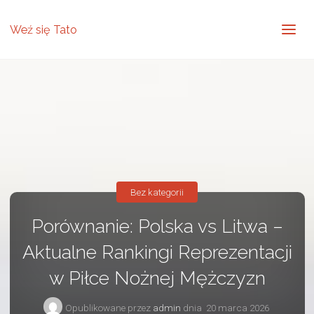
Weź się Tato
Bez kategorii
Porównanie: Polska vs Litwa –
Aktualne Rankingi Reprezentacji
w Piłce Nożnej Mężczyzn
Opublikowane przez
admin
dnia
20 marca 2026