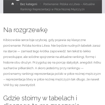
Strona
Bez kategorii
Porównanie: Polska vs Litwa – Aktualne
główna
Rankingi Reprezentacji w Piłce Nożnej Mężczyzn
Na rozgrzewkę
Kibicowskie serce bije szybciej, gdy pojawia się klasyczne
porównanie: Polska kontra Litwa. Nie będzie nudnych tabelek zaraz
na starcie — zamiast tego krótka zapowiedź: ten tekst to lekko
prowokujące, ale solidne spojrzenie na aktualne rankingi, formę i
historie obu drużyn. Przygotuj się na porcję statystyk, anegdot i kilku
sucharów piłkarskich. A skoro jesteśmy przy rankingu —
porównamy rankingi reprezentacja polski w piłce nożnej mężczyzn
– reprezentacja litwy w piłce nożnej mężczyzn tak długo, że nawet
VAR by się zawstydził.
Gdzie stoimy w tabelach i