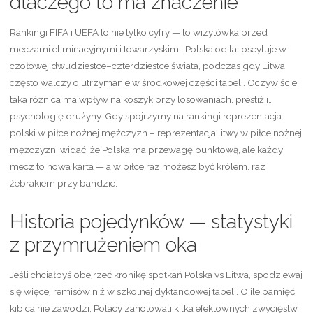
dlaczego to ma znaczenie
Rankingi FIFA i UEFA to nie tylko cyfry — to wizytówka przed
meczami eliminacyjnymi i towarzyskimi. Polska od lat oscyluje w
czołowej dwudziestce–czterdziestce świata, podczas gdy Litwa
często walczy o utrzymanie w środkowej części tabeli. Oczywiście
taka różnica ma wpływ na koszyk przy losowaniach, prestiż i…
psychologię drużyny. Gdy spojrzymy na rankingi reprezentacja
polski w piłce nożnej mężczyzn – reprezentacja litwy w piłce nożnej
mężczyzn, widać, że Polska ma przewagę punktową, ale każdy
mecz to nowa karta — a w piłce raz możesz być królem, raz
żebrakiem przy bandzie.
Historia pojedynków — statystyki
z przymrużeniem oka
Jeśli chciałbyś obejrzeć kronikę spotkań Polska vs Litwa, spodziewaj
się więcej remisów niż w szkolnej dyktandowej tabeli. O ile pamięć
kibica nie zawodzi, Polacy zanotowali kilka efektownych zwycięstw,