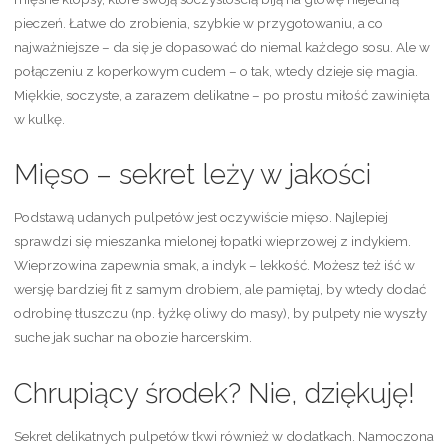
pieczeń. Łatwe do zrobienia, szybkie w przygotowaniu, a co
najważniejsze – da się je dopasować do niemal każdego sosu. Ale w
połączeniu z koperkowym cudem – o tak, wtedy dzieje się magia.
Miękkie, soczyste, a zarazem delikatne – po prostu miłość zawinięta
w kulkę.
Mięso – sekret leży w jakości
Podstawą udanych pulpetów jest oczywiście mięso. Najlepiej
sprawdzi się mieszanka mielonej łopatki wieprzowej z indykiem.
Wieprzowina zapewnia smak, a indyk – lekkość. Możesz też iść w
wersję bardziej fit z samym drobiem, ale pamiętaj, by wtedy dodać
odrobinę tłuszczu (np. łyżkę oliwy do masy), by pulpety nie wyszły
suche jak suchar na obozie harcerskim.
Chrupiący środek? Nie, dziękuję!
Sekret delikatnych pulpetów tkwi również w dodatkach. Namoczona