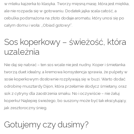
w mleku kajzerka to klasyka. Tworzy mięsną masę, która jest miękka,
ale nie rozpada się w gotowaniu. Dodatek jajka scala całość, a
cebulka podsmażona na złoto dodaje aromatu, który unosi się po
całym domu i woła: „Obiad gotowy!”.
Sos koperkowy – świeżość, która
uzależnia
Nie daj się nabrać – ten sos wcale nie jest nudny. Koper i śmietanka
tworzą duet idealny, a kremowa konsystencja sprawia, że pulpety w
sosie koperkowym dosłownie rozpływają się w buzi. Warto dodać
odrobinę musztardy Dijon, która przełamie słodycz śmietany, oraz
sok z cytryny dla zaostrzenia smaku. No i oczywiście – nie żałuj
koperku! Najlepiej świeżego, bo suszony może być tak ekscytujący,
jak zeszłoroczny śnieg.
Gotujemy czy dusimy?