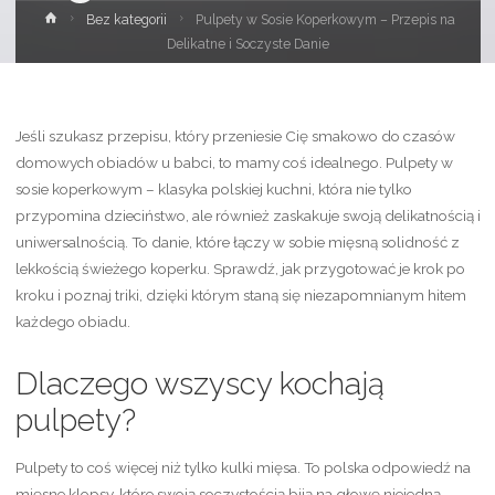
Strona
Bez kategorii
Pulpety w Sosie Koperkowym – Przepis na
główna
Delikatne i Soczyste Danie
Jeśli szukasz przepisu, który przeniesie Cię smakowo do czasów
domowych obiadów u babci, to mamy coś idealnego. Pulpety w
sosie koperkowym – klasyka polskiej kuchni, która nie tylko
przypomina dzieciństwo, ale również zaskakuje swoją delikatnością i
uniwersalnością. To danie, które łączy w sobie mięsną solidność z
lekkością świeżego koperku. Sprawdź, jak przygotować je krok po
kroku i poznaj triki, dzięki którym staną się niezapomnianym hitem
każdego obiadu.
Dlaczego wszyscy kochają
pulpety?
Pulpety to coś więcej niż tylko kulki mięsa. To polska odpowiedź na
mięsne klopsy, które swoją soczystością biją na głowę niejedną