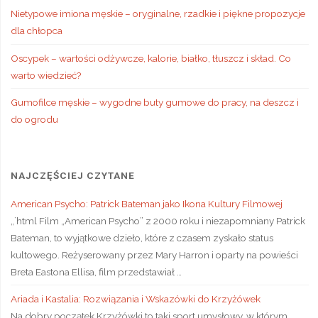
Nietypowe imiona męskie – oryginalne, rzadkie i piękne propozycje
dla chłopca
Oscypek – wartości odżywcze, kalorie, białko, tłuszcz i skład. Co
warto wiedzieć?
Gumofilce męskie – wygodne buty gumowe do pracy, na deszcz i
do ogrodu
NAJCZĘŚCIEJ CZYTANE
American Psycho: Patrick Bateman jako Ikona Kultury Filmowej
„`html Film „American Psycho” z 2000 roku i niezapomniany Patrick
Bateman, to wyjątkowe dzieło, które z czasem zyskało status
kultowego. Reżyserowany przez Mary Harron i oparty na powieści
Breta Eastona Ellisa, film przedstawiał …
Ariada i Kastalia: Rozwiązania i Wskazówki do Krzyżówek
Na dobry początek Krzyżówki to taki sport umysłowy, w którym