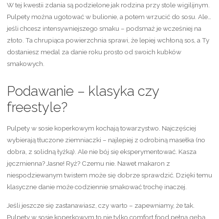
W tej kwestii zdania są podzielone jak rodzina przy stole wigilijnym.
Pulpety można ugotować w bulionie, a potem wrzucić do sosu. Ale…
jeśli chcesz intensywniejszego smaku – podsmaż je wcześniej na
złoto. Ta chrupiąca powierzchnia sprawi, że lepiej wchłoną sos, a Ty
dostaniesz medal za danie roku prosto od swoich kubków
smakowych.
Podawanie – klasyka czy
freestyle?
Pulpety w sosie koperkowym kochają towarzystwo. Najczęściej
wybierają tłuczone ziemniaczki – najlepiej z odrobiną masełka (no
dobra, z solidną łyżką). Ale nie bój się eksperymentować. Kasza
jęczmienna? Jasne! Ryż? Czemu nie. Nawet makaron z
niespodziewanym twistem może się dobrze sprawdzić. Dzięki temu
klasyczne danie może codziennie smakować trochę inaczej.
Jeśli jeszcze się zastanawiasz, czy warto – zapewniamy, że tak.
Pulpety w sosie koperkowym to nie tylko comfort food pełną gębą,