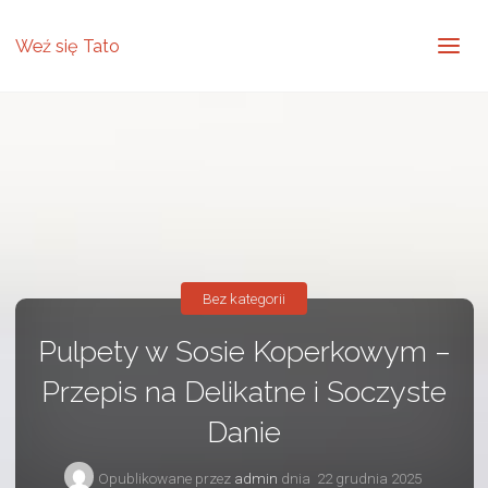
Weź się Tato
Bez kategorii
Pulpety w Sosie Koperkowym –
Przepis na Delikatne i Soczyste
Danie
Opublikowane przez
admin
dnia
22 grudnia 2025