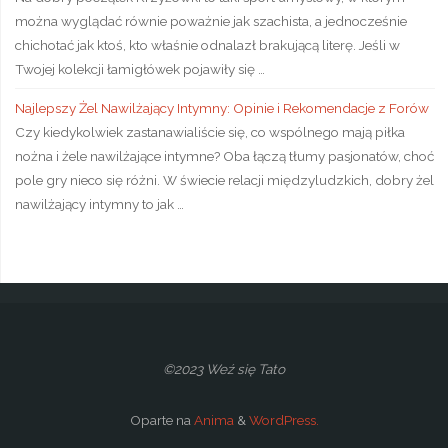
można wyglądać równie poważnie jak szachista, a jednocześnie
chichotać jak ktoś, kto właśnie odnalazł brakującą literę. Jeśli w
Twojej kolekcji łamigłówek pojawiły się …
Najlepszy Żel Nawilżający Intymny: Opinie i Rekomendacje z Forów
Czy kiedykolwiek zastanawialiście się, co wspólnego mają piłka
nożna i żele nawilżające intymne? Oba łączą tłumy pasjonatów, choć
pole gry nieco się różni. W świecie relacji międzyludzkich, dobry żel
nawilżający intymny to jak …
©2023 Weź się Tato
Oparte na
Anima
&
WordPress.