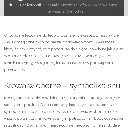
Strona
Bez kategorii
Sennik: Znaczenie Snów o Krowie w Oborze –
główna
Interpretacja i Symbolika
Chociaż nie każdy się do tego przyznaje, większość z nas traktuje
sny jak magiczne okno do naszej podświadomości. Zwłaszcza
kiedy śnimy o czymś, co z pozoru wydaje się tak trywialne jak krowa
w oborze. Ale co to tak naprawdę oznacza? Otwórzmy zatem
sennik i przyjrzyjmy się bliżej temu, co nasze sny próbują nam
powiedzieć.
Krowa w oborze – symbolika snu
Krowy same w sobie to wdzięczne stworzenia, które kojarzą się ze
spokojem i prostotą. Są reliktem wiejskiego życia, ale w sennikach
symbolizują znacznie więcej. Marzenie o krowie w oborze może
wiązać się z naszymi wewnętrznymi potrzebami – bezpieczeństwa
i stabilności. Obora, jako miejsce codziennego schronienia, dodaje