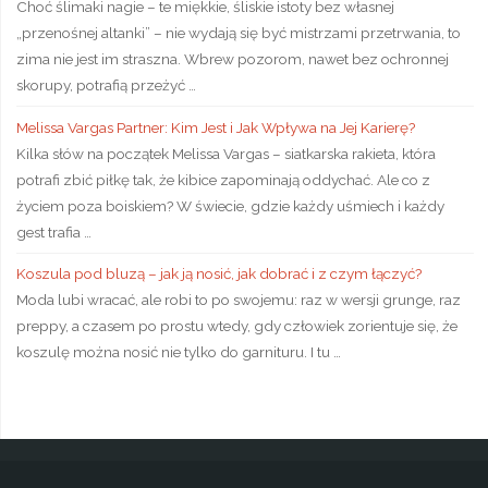
Choć ślimaki nagie – te miękkie, śliskie istoty bez własnej
„przenośnej altanki” – nie wydają się być mistrzami przetrwania, to
zima nie jest im straszna. Wbrew pozorom, nawet bez ochronnej
skorupy, potrafią przeżyć …
Melissa Vargas Partner: Kim Jest i Jak Wpływa na Jej Karierę?
Kilka słów na początek Melissa Vargas – siatkarska rakieta, która
potrafi zbić piłkę tak, że kibice zapominają oddychać. Ale co z
życiem poza boiskiem? W świecie, gdzie każdy uśmiech i każdy
gest trafia …
Koszula pod bluzą – jak ją nosić, jak dobrać i z czym łączyć?
Moda lubi wracać, ale robi to po swojemu: raz w wersji grunge, raz
preppy, a czasem po prostu wtedy, gdy człowiek zorientuje się, że
koszulę można nosić nie tylko do garnituru. I tu …