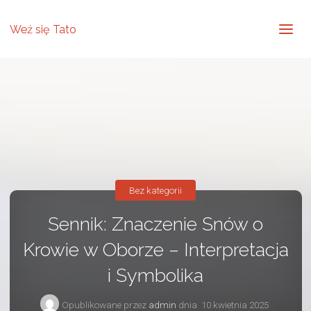
Weź się Tato
Bez kategorii
Sennik: Znaczenie Snów o
Krowie w Oborze – Interpretacja
i Symbolika
Opublikowane przez
admin
dnia
10 kwietnia 2025