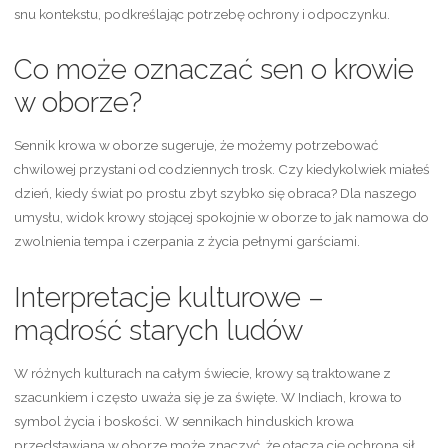
snu kontekstu, podkreślając potrzebę ochrony i odpoczynku.
Co może oznaczać sen o krowie
w oborze?
Sennik krowa w oborze sugeruje, że możemy potrzebować
chwilowej przystani od codziennych trosk. Czy kiedykolwiek miałeś
dzień, kiedy świat po prostu zbyt szybko się obraca? Dla naszego
umysłu, widok krowy stojącej spokojnie w oborze to jak namowa do
zwolnienia tempa i czerpania z życia pełnymi garściami.
Interpretacje kulturowe –
mądrość starych ludów
W różnych kulturach na całym świecie, krowy są traktowane z
szacunkiem i często uważa się je za święte. W Indiach, krowa to
symbol życia i boskości. W sennikach hinduskich krowa
przedstawiana w oborze może znaczyć, że otacza cię ochrona sił