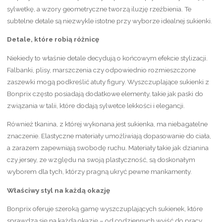
sylwetkę, a wzory geometryczne tworzą iluzję rzeźbienia. Te
subtelne detale są niezwykle istotne przy wyborze idealnej sukienki.
Detale, które robią różnicę
Niekiedy to właśnie detale decydują o końcowym efekcie stylizacji.
Falbanki, plisy, marszczenia czy odpowiednio rozmieszczone
zaszewki mogą podkreślić atuty figury. Wyszczuplające sukienki z
Bonprix często posiadają dodatkowe elementy, takie jak paski do
związania w talii, które dodają sylwetce lekkości i elegancji.
Również tkanina, z której wykonana jest sukienka, ma niebagatelne
znaczenie. Elastyczne materiały umożliwiają dopasowanie do ciała,
a zarazem zapewniają swobodę ruchu. Materiały takie jak dzianina
czy jersey, ze względu na swoją plastyczność, są doskonałym
wyborem dla tych, którzy pragną ukryć pewne mankamenty.
Właściwy styl na każdą okazję
Bonprix oferuje szeroką gamę wyszczuplających sukienek, które
sprawdzą się na każdą okazję – od codziennych wyjść do pracy,