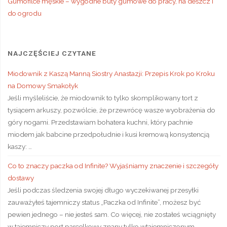
Gumofilce męskie – wygodne buty gumowe do pracy, na deszcz i
do ogrodu
NAJCZĘŚCIEJ CZYTANE
Miodownik z Kaszą Manną Siostry Anastazji: Przepis Krok po Kroku
na Domowy Smakołyk
Jeśli myśleliście, że miodownik to tylko skomplikowany tort z
tysiącem arkuszy, pozwólcie, że przewrócę wasze wyobrażenia do
góry nogami. Przedstawiam bohatera kuchni, który pachnie
miodem jak babcine przedpołudnie i kusi kremową konsystencją
kaszy: …
Co to znaczy paczka od Infinite? Wyjaśniamy znaczenie i szczegóły
dostawy
Jeśli podczas śledzenia swojej długo wyczekiwanej przesyłki
zauważyłeś tajemniczy status „Paczka od Infinite”, możesz być
pewien jednego – nie jesteś sam. Co więcej, nie zostałeś wciągnięty
w tajemniczy port parcelkowy znany tylko wtajemniczonym. …