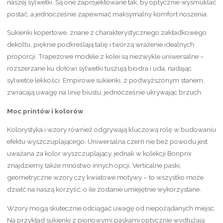
naszej sylwetki. Są one zaprojektowane tak, by optycznie wysmuklać
postać, a jednocześnie zapewniać maksymalny komfort noszenia.
Sukienki kopertowe, znane z charakterystycznego zakładkowego
dekoltu, pięknie podkreślają talię i tworzą wrażenie idealnych
proporcji. Trapezowe modele z kolei są niezwykle uniwersalne –
rozszerzane ku dołowi sylwetki tuszują biodra i uda, nadając
sylwetce lekkości. Empirowe sukienki, z podwyższonym stanem,
zwracają uwagę na linię biustu, jednocześnie ukrywając brzuch.
Moc printów i kolorów
Kolorystyka i wzory również odgrywają kluczową rolę w budowaniu
efektu wyszczuplającego. Uniwersalna czerń nie bez powodu jest
uważana za kolor wyszczuplający, jednak w kolekcji Bonprix
znajdziemy także mnóstwo innych opcji. Verticalne paski,
geometryczne wzory czy kwiatowe motywy – to wszystko może
działć na naszą korzyść, o ile zostanie umiejętnie wykorzystane.
Wzory mogą skutecznie odciągać uwagę od niepożądanych miejsc.
Na przykład sukienki z pionowymi paskami optycznie wydłużają