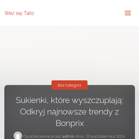
Weź się Tato
Bez kategorii
Sukienki, które wyszczuplają:
Odkryj najnowsze trendy z
Bonprix
Opublikowane przez
admin
dnia
25 października 2024