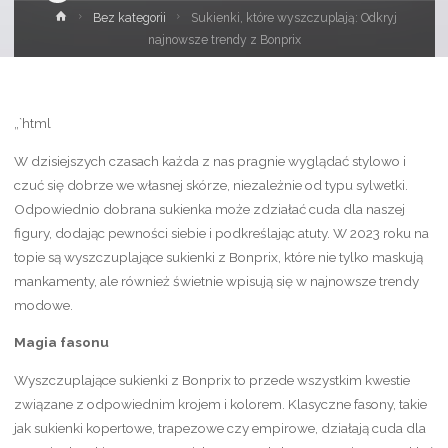
Strona
Bez kategorii
Sukienki, które wyszczuplają: Odkryj
główna
najnowsze trendy z Bonprix
„`html
W dzisiejszych czasach każda z nas pragnie wyglądać stylowo i
czuć się dobrze we własnej skórze, niezależnie od typu sylwetki.
Odpowiednio dobrana sukienka może zdziałać cuda dla naszej
figury, dodając pewności siebie i podkreślając atuty. W 2023 roku na
topie są wyszczuplające sukienki z Bonprix, które nie tylko maskują
mankamenty, ale również świetnie wpisują się w najnowsze trendy
modowe.
Magia fasonu
Wyszczuplające sukienki z Bonprix to przede wszystkim kwestie
związane z odpowiednim krojem i kolorem. Klasyczne fasony, takie
jak sukienki kopertowe, trapezowe czy empirowe, działają cuda dla