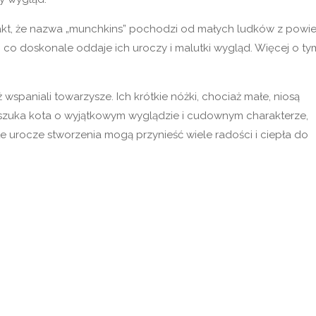
akt, że nazwa „munchkins” pochodzi od małych ludków z powie
, co doskonale oddaje ich uroczy i malutki wygląd. Więcej o ty
 wspaniali towarzysze. Ich krótkie nóżki, chociaż małe, niosą
to szuka kota o wyjątkowym wyglądzie i cudownym charakterze,
e urocze stworzenia mogą przynieść wiele radości i ciepła do