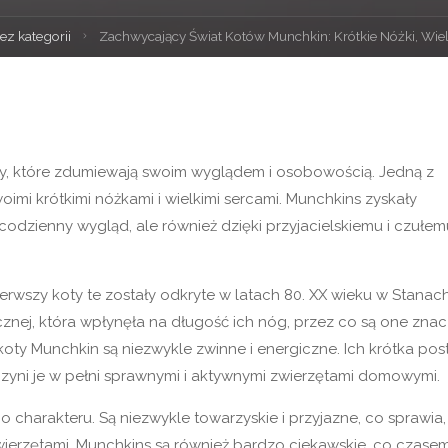
a
ez kategorii
Zachwycający Świat Kotów Munchkin: Krótkie Nóżki, Wiel
na
asy, które zdumiewają swoim wyglądem i osobowością. Jedną z
oimi krótkimi nóżkami i wielkimi sercami. Munchkins zyskały
odzienny wygląd, ale również dzięki przyjacielskiemu i czułem
ierwszy koty te zostały odkryte w latach 80. XX wieku w Stanac
znej, która wpłynęła na długość ich nóg, przez co są one znac
koty Munchkin są niezwykle zwinne i energiczne. Ich krótka pos
czyni je w pełni sprawnymi i aktywnymi zwierzętami domowymi.
o charakteru. Są niezwykle towarzyskie i przyjazne, co sprawia,
 zwierzętami. Munchkins są również bardzo ciekawskie, co czase