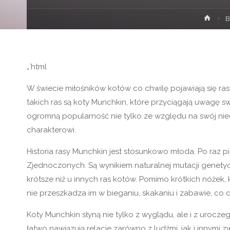
Stron
B
głów
„`html
W świecie miłośników kotów co chwilę pojawiają się r
takich ras są koty Munchkin, które przyciągają uwagę sw
ogromną popularność nie tylko ze względu na swój niec
charakterowi.
Historia rasy Munchkin jest stosunkowo młoda. Po raz p
Zjednoczonych. Są wynikiem naturalnej mutacji genetyc
krótsze niż u innych ras kotów. Pomimo krótkich nóżek, 
nie przeszkadza im w bieganiu, skakaniu i zabawie, co 
Koty Munchkin słyną nie tylko z wyglądu, ale i z uroczeg
łatwo nawiązują relacje zarówno z ludźmi, jak i innymi