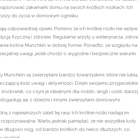
ksplorować zakamarki domu na swoich krótkich nóżkach. Ich
arzyszy do życia w domowym ognisku.
ą odpowiedniej opieki. Pomimo że ich krótkie nóżki nie wpływ
ycję fizyczną i zdrowie. Regularne wizyty u weterynarza, zdro
mania kotów Munchkin w dobrej formie. Ponadto, ze względu na
cjalnej uwagi, jeżeli chodzi o wygodne i bezpieczne warunki
y Munchkin są zwierzętami bardzo towarzyskimi, które nie lubią
czającą ilość uwagi i aktywności. Dzięki swojemu przyjacielsk
odowisk, co czyni je idealnymi dla rodzin, singli i osób starsz
 dogadują się z dziećmi i innymi zwierzętami domowymi.
ą z największych zalet tej rasy. Ich krótkie nóżki nadają im
wo rozpoznawalne. Warto jednak pamiętać, że nie wszystkie koty
nie długości nóg, od bardzo krótkich do nieco dłuższych, co
y wygląd.