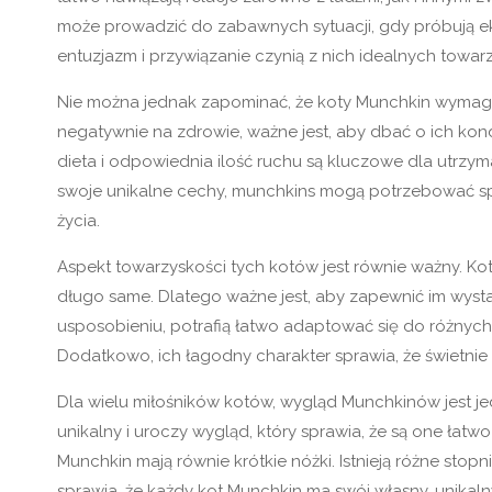
może prowadzić do zabawnych sytuacji, gdy próbują e
entuzjazm i przywiązanie czynią z nich idealnych tow
Nie można jednak zapominać, że koty Munchkin wymagaj
negatywnie na zdrowie, ważne jest, aby dbać o ich kond
dieta i odpowiednia ilość ruchu są kluczowe dla utrzy
swoje unikalne cechy, munchkins mogą potrzebować spe
życia.
Aspekt towarzyskości tych kotów jest równie ważny. Kot
długo same. Dlatego ważne jest, aby zapewnić im wystar
usposobieniu, potrafią łatwo adaptować się do różnych śr
Dodatkowo, ich łagodny charakter sprawia, że świetnie
Dla wielu miłośników kotów, wygląd Munchkinów jest jedn
unikalny i uroczy wygląd, który sprawia, że są one łat
Munchkin mają równie krótkie nóżki. Istnieją różne stop
sprawia, że każdy kot Munchkin ma swój własny, unikaln