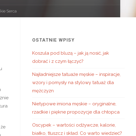
kie Serca
OSTATNIE WPISY
Koszula pod bluzą – jak ją nosić, jak
dobrać i z czym łączyć?
u
Najładniejsze tatuaże męskie – inspiracje,
wzory i pomysły na stylowy tatuaż dla
h
mężczyzn
znie
Nietypowe imiona męskie – oryginalne,
tura
rzadkie i piękne propozycje dla chłopca
Oscypek – wartości odżywcze, kalorie,
 że
białko, tłuszcz i skład. Co warto wiedzieć?
m