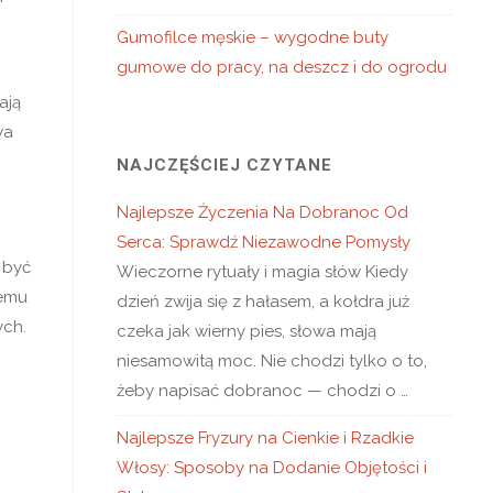
Gumofilce męskie – wygodne buty
gumowe do pracy, na deszcz i do ogrodu
ają
wa
NAJCZĘŚCIEJ CZYTANE
Najlepsze Życzenia Na Dobranoc Od
Serca: Sprawdź Niezawodne Pomysły
 być
Wieczorne rytuały i magia słów Kiedy
iemu
dzień zwija się z hałasem, a kołdra już
ych.
czeka jak wierny pies, słowa mają
niesamowitą moc. Nie chodzi tylko o to,
żeby napisać dobranoc — chodzi o …
Najlepsze Fryzury na Cienkie i Rzadkie
Włosy: Sposoby na Dodanie Objętości i