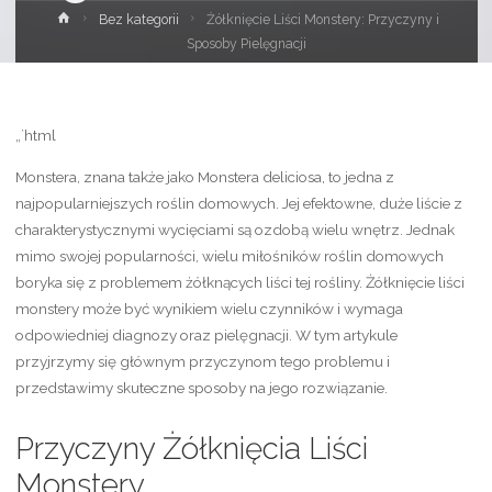
Strona
Bez kategorii
Żółknięcie Liści Monstery: Przyczyny i
główna
Sposoby Pielęgnacji
„`html
Monstera, znana także jako Monstera deliciosa, to jedna z
najpopularniejszych roślin domowych. Jej efektowne, duże liście z
charakterystycznymi wycięciami są ozdobą wielu wnętrz. Jednak
mimo swojej popularności, wielu miłośników roślin domowych
boryka się z problemem żółknących liści tej rośliny. Żółknięcie liści
monstery może być wynikiem wielu czynników i wymaga
odpowiedniej diagnozy oraz pielęgnacji. W tym artykule
przyjrzymy się głównym przyczynom tego problemu i
przedstawimy skuteczne sposoby na jego rozwiązanie.
Przyczyny Żółknięcia Liści
Monstery