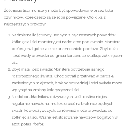
Żółknięcie liści monstery może być spowodowane przez kilka
czynników, które często są ze sobą powiązane. Oto kilka z
najczęstszych przyczyn:
Nadmierna ilość wody:
Jednym z najczęstszych powodów
żółknięcia liści monstery jest nadmierne podlewanie. Monstera
preferuje wilgotne, ale nie przemoknięte podłoże. Zbyt duża
ilość wody prowadzi do gnicia korzeni, co skutkuje żółknięciem
liści.
Zbyt mała ilość światła:
Monstera potrzebuje jasnego,
rozproszonego światła. Choć potrafi przetrwać w bardziej
zacienionych miejscach, brak odpowiedniej ilości światła może
wpłynąć na zmiany kolorystyczne liści.
Niedobór składników odżywczych:
Jeśli roślina nie jest
regularnie nawożona, może cierpieć na brak niezbędnych
składników odżywczych, co również może prowadzić do
żółknięcia liści. Ważne jest stosowanie nawozów bogatych w
azot, potas i fosfor.