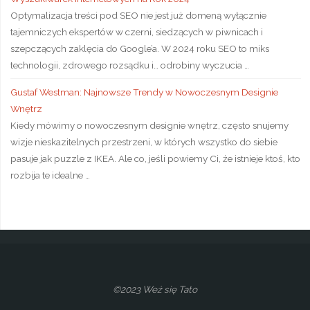
Optymalizacja treści pod SEO nie jest już domeną wyłącznie
tajemniczych ekspertów w czerni, siedzących w piwnicach i
szepczących zaklęcia do Google’a. W 2024 roku SEO to miks
technologii, zdrowego rozsądku i… odrobiny wyczucia …
Gustaf Westman: Najnowsze Trendy w Nowoczesnym Designie
Wnętrz
Kiedy mówimy o nowoczesnym designie wnętrz, często snujemy
wizje nieskazitelnych przestrzeni, w których wszystko do siebie
pasuje jak puzzle z IKEA. Ale co, jeśli powiemy Ci, że istnieje ktoś, kto
rozbija te idealne …
©2023 Weź się Tato