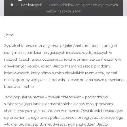
Strona
Bez kategorii
Żywiak chlebowiec: Tajemnice wędrownych
główna
dębów naszych lasów
„`html
Żywiak chlebowiec, znany również jako Anobium punctatum, jest
jednym z najbardziej intrygujących insektów występujących w
naszych lasach, a jednocześnie co roku robi niemałe zamieszanie w
drewnianych konstrukcjach. Jest to mały chrząszcz z rodziny
kołatkowatych, który mimo swoich niewielkich rozmiarów, potrafi
mieć ogromny wpływ na środowisko leśne oraz na nasze drewniane
budowle i meble.
Jego popularna nazwa – żywiak chlebowiec – pochodzi od
skojarzenia jego larw z ziarnami chleba. Larwy te są sprawcami
charakterystycznych uszkodzeń w drewnie. Żywiak chlebowiec żywi
się drewnem, a jego larwy potrafią powoli przegryzać się przez jego
włókna, prowadząc do nieodwracalnych uszkodzeń. Jest to