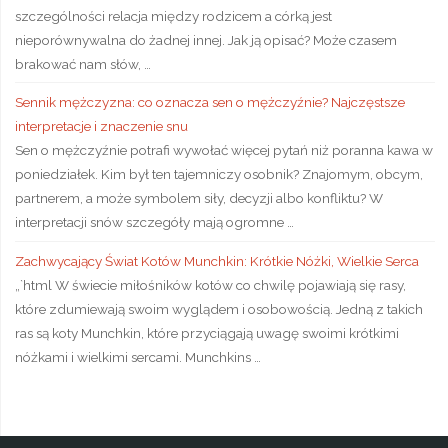
szczególności relacja między rodzicem a córką jest
nieporównywalna do żadnej innej. Jak ją opisać? Może czasem
brakować nam słów, …
Sennik mężczyzna: co oznacza sen o mężczyźnie? Najczęstsze
interpretacje i znaczenie snu
Sen o mężczyźnie potrafi wywołać więcej pytań niż poranna kawa w
poniedziałek. Kim był ten tajemniczy osobnik? Znajomym, obcym,
partnerem, a może symbolem siły, decyzji albo konfliktu? W
interpretacji snów szczegóły mają ogromne …
Zachwycający Świat Kotów Munchkin: Krótkie Nóżki, Wielkie Serca
„`html W świecie miłośników kotów co chwilę pojawiają się rasy,
które zdumiewają swoim wyglądem i osobowością. Jedną z takich
ras są koty Munchkin, które przyciągają uwagę swoimi krótkimi
nóżkami i wielkimi sercami. Munchkins …