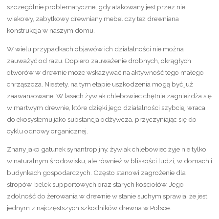
szczególnie problematyczne, gdy atakowany jest przez nie
wiekowy, zabytkowy drewniany mebel czy też drewniana
konstrukcja w naszym domu.
W wielu przypadkach objawów ich działalności nie można
zauważyć od razu. Dopiero zauważenie drobnych, okrągłych
otworów w drewnie może wskazywać na aktywność tego małego
chrząszcza. Niestety, na tym etapie uszkodzenia mogą być już
zaawansowane. W lasach żywiak chlebowiec chętnie zagnieżdża się
w martwym drewnie, które dzięki jego działalności szybciej wraca
do ekosystemu jako substancja odżywcza, przyczyniając się do
cyklu odnowy organicznej.
Znany jako gatunek synantropijny, żywiak chlebowiec żyje nie tylko
w naturalnym środowisku, ale również w bliskości ludzi, w domach i
budynkach gospodarczych. Często stanowi zagrożenie dla
stropów, belek supportowych oraz starych kościołów. Jego
zdolność do żerowania w drewnie w stanie suchym sprawia, że jest
jednym z najczęstszych szkodników drewna w Polsce.