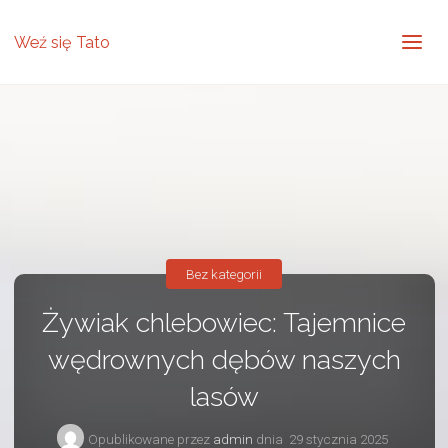
Weź się Tato
Bez kategorii
Żywiak chlebowiec: Tajemnice
wędrownych dębów naszych
lasów
Opublikowane przez
admin
dnia
29 stycznia 2025