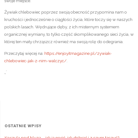
swoje miejsce.
Żywiak chlebowiec poprzez swoją obecność przypomina nam o
kruchości i jednocześnie o ciągłości życia, które toczy się w naszych
polskich lasach. Wędrujące dęby, z ich misternym systemem
organicznej wymiany, to tylko część skomplikowanego sieci życia, w
której ten mały chrząszcz również ma swoją rolę do odegrania.
Przeczytaj więcej na:
https://enjoyitmagazine.pl/zywiak-
chlebowiec-jak-z-nim-walczyc/
.
„`
OSTATNIE WPISY
Koszula pod bluzą – jak ją nosić, jak dobrać i z czym łączyć?