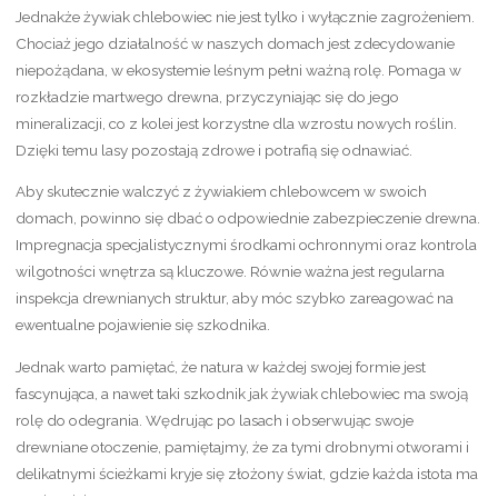
Jednakże żywiak chlebowiec nie jest tylko i wyłącznie zagrożeniem.
Chociaż jego działalność w naszych domach jest zdecydowanie
niepożądana, w ekosystemie leśnym pełni ważną rolę. Pomaga w
rozkładzie martwego drewna, przyczyniając się do jego
mineralizacji, co z kolei jest korzystne dla wzrostu nowych roślin.
Dzięki temu lasy pozostają zdrowe i potrafią się odnawiać.
Aby skutecznie walczyć z żywiakiem chlebowcem w swoich
domach, powinno się dbać o odpowiednie zabezpieczenie drewna.
Impregnacja specjalistycznymi środkami ochronnymi oraz kontrola
wilgotności wnętrza są kluczowe. Równie ważna jest regularna
inspekcja drewnianych struktur, aby móc szybko zareagować na
ewentualne pojawienie się szkodnika.
Jednak warto pamiętać, że natura w każdej swojej formie jest
fascynująca, a nawet taki szkodnik jak żywiak chlebowiec ma swoją
rolę do odegrania. Wędrując po lasach i obserwując swoje
drewniane otoczenie, pamiętajmy, że za tymi drobnymi otworami i
delikatnymi ścieżkami kryje się złożony świat, gdzie każda istota ma