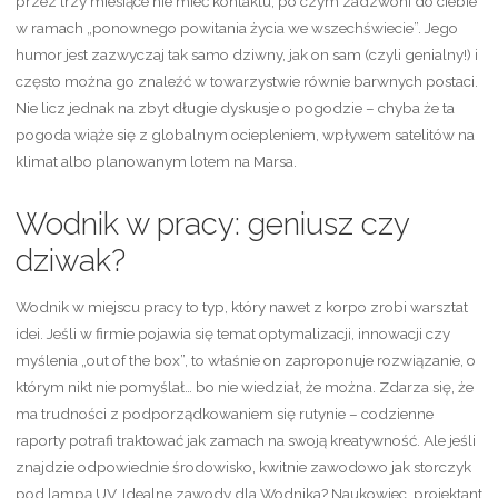
przez trzy miesiące nie mieć kontaktu, po czym zadzwoni do ciebie
w ramach „ponownego powitania życia we wszechświecie”. Jego
humor jest zazwyczaj tak samo dziwny, jak on sam (czyli genialny!) i
często można go znaleźć w towarzystwie równie barwnych postaci.
Nie licz jednak na zbyt długie dyskusje o pogodzie – chyba że ta
pogoda wiąże się z globalnym ociepleniem, wpływem satelitów na
klimat albo planowanym lotem na Marsa.
Wodnik w pracy: geniusz czy
dziwak?
Wodnik w miejscu pracy to typ, który nawet z korpo zrobi warsztat
idei. Jeśli w firmie pojawia się temat optymalizacji, innowacji czy
myślenia „out of the box”, to właśnie on zaproponuje rozwiązanie, o
którym nikt nie pomyślał… bo nie wiedział, że można. Zdarza się, że
ma trudności z podporządkowaniem się rutynie – codzienne
raporty potrafi traktować jak zamach na swoją kreatywność. Ale jeśli
znajdzie odpowiednie środowisko, kwitnie zawodowo jak storczyk
pod lampą UV. Idealne zawody dla Wodnika? Naukowiec, projektant