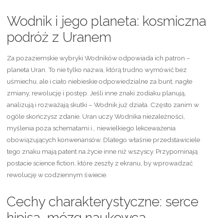
Wodnik i jego planeta: kosmiczna
podróż z Uranem
Za pozaziemskie wybryki Wodników odpowiada ich patron –
planeta Uran. To nie tylko nazwa, którą trudno wymówić bez
uśmiechu, ale i ciało niebieskie odpowiedzialne za bunt, nagłe
zmiany, rewolucję i postęp. Jeśli inne znaki zodiaku planują,
analizują i rozważają skutki – Wodnik już działa. Często zanim w
ogóle skończysz zdanie. Uran uczy Wodnika niezależności,
myślenia poza schematami i… niewielkiego lekceważenia
obowiązujących konwenansów. Dlatego właśnie przedstawiciele
tego znaku mają patent na życie inne niż wszyscy. Przypominają
postacie science fiction, które zeszły z ekranu, by wprowadzać
rewolucję w codziennym świecie.
Cechy charakterystyczne: serce
hipisa, mózg naukowca