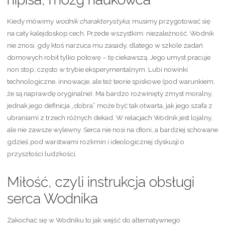
Kiedy mówimy
wodnik charakterystyka
, musimy przygotować się
na cały kalejdoskop cech. Przede wszystkim: niezależność. Wodnik
nie znosi, gdy ktoś narzuca mu zasady, dlatego w szkole zadań
domowych robił tylko połowę – tę ciekawszą. Jego umysł pracuje
non stop, często w trybie eksperymentalnym. Lubi nowinki
technologiczne, innowacje, ale też teorie spiskowe (pod warunkiem,
że są naprawdę oryginalne). Ma bardzo rozwinięty zmysł moralny,
jednak jego definicja „dobra” może być tak otwarta, jak jego szafa z
ubraniami z trzech różnych dekad. W relacjach Wodnik jest lojalny,
ale nie zawsze wylewny. Serca nie nosi na dłoni, a bardziej schowane
gdzieś pod warstwami rozkmin i ideologicznej dyskusji o
przyszłości ludzkości.
Miłość, czyli instrukcja obsługi
serca Wodnika
Zakochać się w Wodniku to jak wejść do alternatywnego