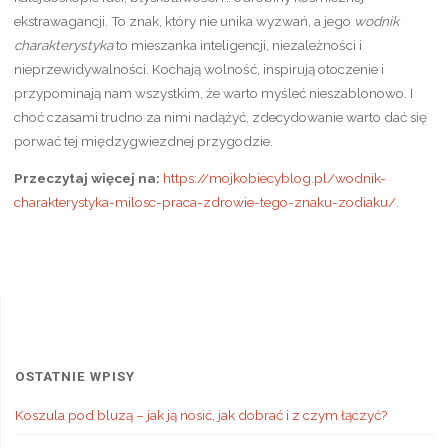
ekstrawagancji. To znak, który nie unika wyzwań, a jego
wodnik
charakterystyka
to mieszanka inteligencji, niezależności i
nieprzewidywalności. Kochają wolność, inspirują otoczenie i
przypominają nam wszystkim, że warto myśleć nieszablonowo. I
choć czasami trudno za nimi nadążyć, zdecydowanie warto dać się
porwać tej międzygwiezdnej przygodzie.
Przeczytaj więcej na:
https://mojkobiecyblog.pl/wodnik-
charakterystyka-milosc-praca-zdrowie-tego-znaku-zodiaku/
.
OSTATNIE WPISY
Koszula pod bluzą – jak ją nosić, jak dobrać i z czym łączyć?