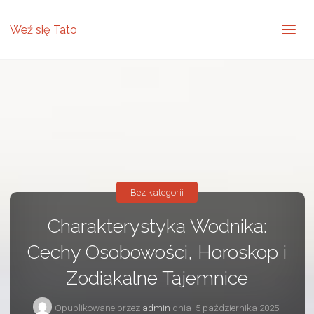
Weź się Tato
Bez kategorii
Charakterystyka Wodnika:
Cechy Osobowości, Horoskop i
Zodiakalne Tajemnice
Opublikowane przez
admin
dnia
5 października 2025