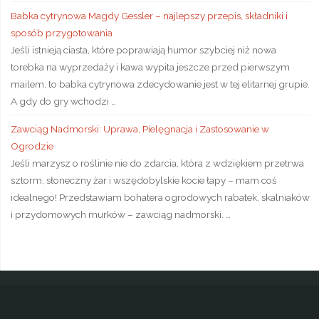
Babka cytrynowa Magdy Gessler – najlepszy przepis, składniki i
sposób przygotowania
Jeśli istnieją ciasta, które poprawiają humor szybciej niż nowa
torebka na wyprzedaży i kawa wypita jeszcze przed pierwszym
mailem, to babka cytrynowa zdecydowanie jest w tej elitarnej grupie.
A gdy do gry wchodzi …
Zawciąg Nadmorski: Uprawa, Pielęgnacja i Zastosowanie w
Ogrodzie
Jeśli marzysz o roślinie nie do zdarcia, która z wdziękiem przetrwa
sztorm, słoneczny żar i wszędobylskie kocie łapy – mam coś
idealnego! Przedstawiam bohatera ogrodowych rabatek, skalniaków
i przydomowych murków – zawciąg nadmorski. …