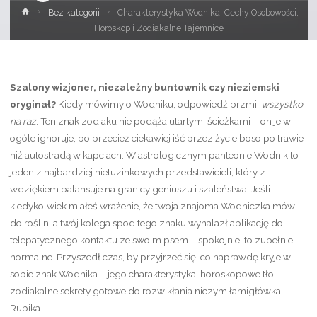
Strona
Bez kategorii
Charakterystyka Wodnika: Cechy Osobowości,
główna
Horoskop i Zodiakalne Tajemnice
Szalony wizjoner, niezależny buntownik czy nieziemski
oryginał?
Kiedy mówimy o Wodniku, odpowiedź brzmi:
wszystko
na raz
. Ten znak zodiaku nie podąża utartymi ścieżkami – on je w
ogóle ignoruje, bo przecież ciekawiej iść przez życie boso po trawie
niż autostradą w kapciach. W astrologicznym panteonie Wodnik to
jeden z najbardziej nietuzinkowych przedstawicieli, który z
wdziękiem balansuje na granicy geniuszu i szaleństwa. Jeśli
kiedykolwiek miałeś wrażenie, że twoja znajoma Wodniczka mówi
do roślin, a twój kolega spod tego znaku wynalazł aplikację do
telepatycznego kontaktu ze swoim psem – spokojnie, to zupełnie
normalne. Przyszedł czas, by przyjrzeć się, co naprawdę kryje w
sobie znak Wodnika – jego charakterystyka, horoskopowe tło i
zodiakalne sekrety gotowe do rozwikłania niczym łamigłówka
Rubika.