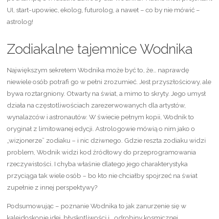
UI, start-upowiec, ekolog, futurolog, a nawet – co by nie mówić –
astrolog!
Zodiakalne tajemnice Wodnika
Największym sekretem Wodnika może być to, że… naprawdę
niewiele osób potrafi go w pełni zrozumieć. Jest przyszłościowy, ale
bywa roztargniony. Otwarty na świat, a mimo to skryty. Jego umysł
działa na częstotliwościach zarezerwowanych dla artystów,
wynalazców i astronautów. W świecie pełnym kopii, Wodnik to
oryginał z limitowanej edycji. Astrologowie mówią o nim jako o
„wizjonerze” zodiaku – i nic dziwnego. Gdzie reszta zodiaku widzi
problem, Wodnik widzi kod źródłowy do przeprogramowania
rzeczywistości. I chyba właśnie dlatego jego charakterystyka
przyciąga tak wiele osób – bo kto nie chciałby spojrzeć na świat
zupełnie z innej perspektywy?
Podsumowując – poznanie Wodnika to jak zanurzenie się w
kalejdoskopie idei, błyskotliwości i… odrobiny kosmicznej