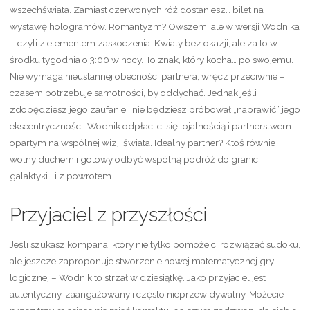
wszechświata. Zamiast czerwonych róż dostaniesz… bilet na
wystawę hologramów. Romantyzm? Owszem, ale w wersji Wodnika
– czyli z elementem zaskoczenia. Kwiaty bez okazji, ale za to w
środku tygodnia o 3:00 w nocy. To znak, który kocha… po swojemu.
Nie wymaga nieustannej obecności partnera, wręcz przeciwnie –
czasem potrzebuje samotności, by oddychać. Jednak jeśli
zdobędziesz jego zaufanie i nie będziesz próbował „naprawić” jego
ekscentryczności, Wodnik odpłaci ci się lojalnością i partnerstwem
opartym na wspólnej wizji świata. Idealny partner? Ktoś równie
wolny duchem i gotowy odbyć wspólną podróż do granic
galaktyki… i z powrotem.
Przyjaciel z przyszłości
Jeśli szukasz kompana, który nie tylko pomoże ci rozwiązać sudoku,
ale jeszcze zaproponuje stworzenie nowej matematycznej gry
logicznej – Wodnik to strzał w dziesiątkę. Jako przyjaciel jest
autentyczny, zaangażowany i często nieprzewidywalny. Możecie