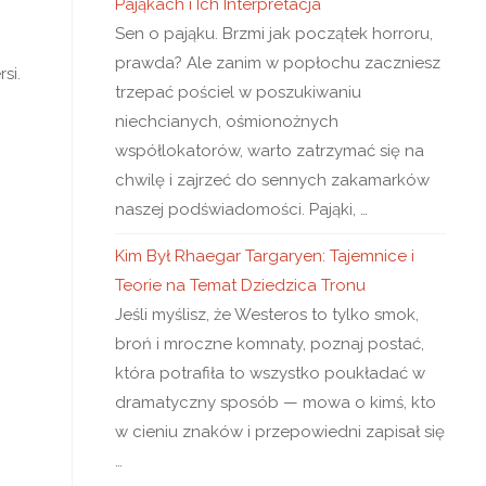
Pająkach i Ich Interpretacja
Sen o pająku. Brzmi jak początek horroru,
prawda? Ale zanim w popłochu zaczniesz
si.
trzepać pościel w poszukiwaniu
niechcianych, ośmionożnych
współlokatorów, warto zatrzymać się na
chwilę i zajrzeć do sennych zakamarków
naszej podświadomości. Pająki, …
Kim Był Rhaegar Targaryen: Tajemnice i
Teorie na Temat Dziedzica Tronu
Jeśli myślisz, że Westeros to tylko smok,
broń i mroczne komnaty, poznaj postać,
która potrafiła to wszystko poukładać w
dramatyczny sposób — mowa o kimś, kto
w cieniu znaków i przepowiedni zapisał się
…