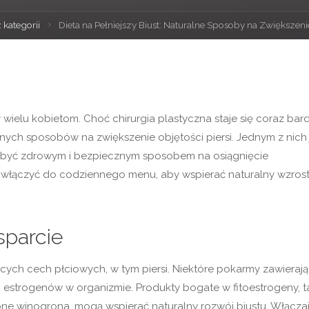
 kategorii
Dieta na Pełniejszy Biust: Naturalne Sposoby na Zwiększeni
 wielu kobietom. Choć chirurgia plastyczna staje się coraz bard
ych sposobów na zwiększenie objętości piersi. Jednym z nich 
e być zdrowym i bezpiecznym sposobem na osiągnięcie
 włączyć do codziennego menu, aby wspierać naturalny wzros
sparcie
ych cech płciowych, w tym piersi. Niektóre pokarmy zawierają
o estrogenów w organizmie. Produkty bogate w fitoestrogeny, t
rwone winogrona, mogą wspierać naturalny rozwój biustu. Włącza