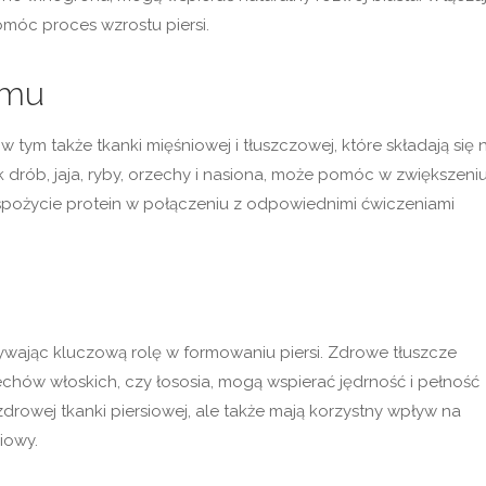
omóc proces wzrostu piersi.
zmu
tym także tkanki mięśniowej i tłuszczowej, które składają się 
k drób, jaja, ryby, orzechy i nasiona, może pomóc w zwiększeni
ć spożycie protein w połączeniu z odpowiednimi ćwiczeniami
ywając kluczową rolę w formowaniu piersi. Zdrowe tłuszcze
chów włoskich, czy łososia, mogą wspierać jędrność i pełność
zdrowej tkanki piersiowej, ale także mają korzystny wpływ na
iowy.