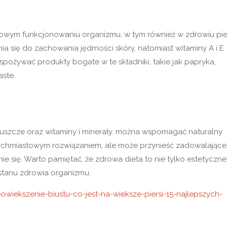
łowym funkcjonowaniu organizmu, w tym również w zdrowiu pier
 się do zachowania jędrności skóry, natomiast witaminy A i E
spożywać produkty bogate w te składniki, takie jak papryka,
aste.
tłuszcze oraz witaminy i minerały, można wspomagać naturalny
natychmiastowym rozwiązaniem, ale może przynieść zadowalające
e się. Warto pamiętać, że zdrowa dieta to nie tylko estetyczne
stanu zdrowia organizmu.
-powiekszenie-biustu-co-jest-na-wieksze-piersi-15-najlepszych-