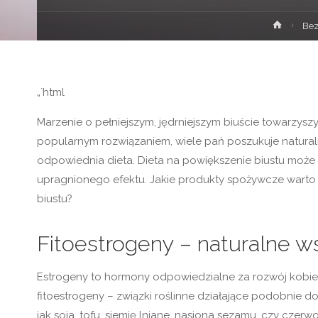
Strona
Bez
główna
„`html
Marzenie o pełniejszym, jędrniejszym biuście towarzyszy
popularnym rozwiązaniem, wiele pań poszukuje naturaln
odpowiednia dieta. Dieta na powiększenie biustu moż
upragnionego efektu. Jakie produkty spożywcze warto
biustu?
Fitoestrogeny – naturalne w
Estrogeny to hormony odpowiedzialne za rozwój kobiec
fitoestrogeny – związki roślinne działające podobnie d
jak soja, tofu, siemię lniane, nasiona sezamu, czy cze