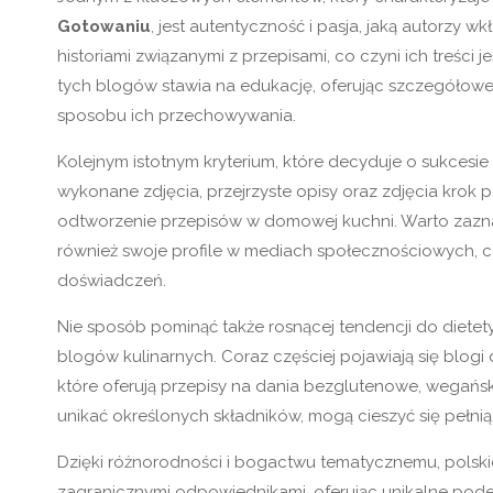
Gotowaniu
, jest autentyczność i pasja, jaką autorzy w
historiami związanymi z przepisami, co czyni ich treści 
tych blogów stawia na edukację, oferując szczegółow
sposobu ich przechowywania.
Kolejnym istotnym kryterium, które decyduje o sukcesie 
wykonane zdjęcia, przejrzyste opisy oraz zdjęcia krok p
odtworzenie przepisów w domowej kuchni. Warto zaznac
również swoje profile w mediach społecznościowych, co
doświadczeń.
Nie sposób pominąć także rosnącej tendencji do dietetyk
blogów kulinarnych. Coraz częściej pojawiają się bl
które oferują przepisy na dania bezglutenowe, wegański
unikać określonych składników, mogą cieszyć się peł
Dzięki różnorodności i bogactwu tematycznemu, polski
zagranicznymi odpowiednikami, oferując unikalne pode