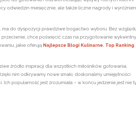
ięcy odwiedzin miesięcznie, ale także liczne nagrody i wyróżnien
rnej, ma do dyspozycji prawdziwe bogactwo wyboru. Bez względ
ręcz przeciwnie, chce poświęcić czas na przygotowanie wykwintn
waniu, jakie oferują
Najlepsze Blogi Kulinarne. Top Ranking
iwe źródło inspiracji dla wszystkich miłośników gotowania,
Dzięki nim odkrywamy nowe smaki, doskonalimy umiejętności
ci. Ich popularność jest zrozumiała – w końcu jedzenie jest nie t