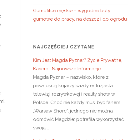
Gumofilce męskie – wygodne buty
z
gumowe do pracy, na deszcz i do ogrodu
y
e
NAJCZĘŚCIEJ CZYTANE
Kim Jest Magda Pyznar? Życie Prywatne,
Kariera i Najnowsze Informacje
Magda Pyznar – nazwisko, które z
pewnością kojarzy każdy entuzjasta
e
telewizji rozrywkowej i reality show w
mi,
Polsce. Choć nie każdy musi być fanem
ą
„Warsaw Shore”, jednego nie można
odmówić Magdzie: potrafiła wykorzystać
swoją …