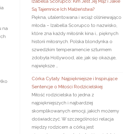
Izabella Scorupco: Kim Jest Jej Mąż i Jakie
ia
Są Tajemnice Ich Małżeństwa?
Piękna, utalentowana i wciąż olśniewająco
młoda – Izabella Scorupco to nazwisko,
u na
które zna każdy miłośnik kina i… pięknych
ych
historii miłosnych. Polska blondynka o
szwedzkim temperamencie szturmem
zdobyła Hollywood, ale, jak się okazuje,
największe …
Córka Cytaty: Najpiękniejsze i Inspirujące
ylko
Sentencje o Miłości Rodzicielskiej
Miłość rodzicielska to jedna z
najpiękniejszych i najbardziej
skomplikowanych emocji, jakich możemy
doświadczyć. W szczególności relacja
między rodzicem a córką jest