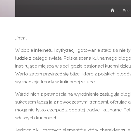
Strona
Bez 
główna
„`html
W dobie internetu i cyfryzacji, gotowanie stało się nie 
ludzie z całego świata. Polska scena kulinarnego blogo
inspirujące miejsca w sieci, gdzie pasjonaci kuchni dzi
Warto zatem przyjrzeć się bliżej, które z polskich blo
wyznaczają trendy w kulinarnej sztuce.
Wśród nich z pewnością na wyróżnienie zasługują blogi sk
sukcesem łączą ją z nowoczesnymi trendami, oferując au
mogą nie tylko czerpać z bogatej tradycji kulinarnej P
własnych kuchniach.
Jednym z kluczowych elementów, który charakteryzuj