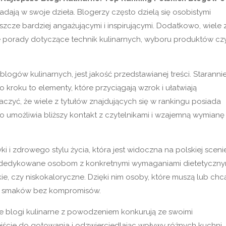
kładają w swoje dzieła. Blogerzy często dzielą się osobistymi
jeszcze bardziej angażującymi i inspirującymi. Dodatkowo, wiele 
e porady dotyczące technik kulinarnych, wyboru produktów cz
blogów kulinarnych, jest jakość przedstawianej treści. Staranni
o kroku to elementy, które przyciągają wzrok i ułatwiają
zyć, że wiele z tytułów znajdujących się w rankingu posiada
 umożliwia bliższy kontakt z czytelnikami i wzajemną wymianę
i i zdrowego stylu życia, która jest widoczna na polskiej sceni
ogi dedykowane osobom z konkretnymi wymaganiami dietetyczny
e, czy niskokaloryczne. Dzięki nim osoby, które muszą lub chc
nią smaków bez kompromisów.
e blogi kulinarne z powodzeniem konkurują ze swoimi
jście do gotowania i odzwierciedlając wpływy różnych kuchni