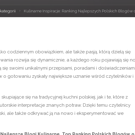
kategorii
Kulinarne Inspiracje: Ranking Najlepszych Polskich Blogów
tylko codziennym obowiązkiem, ale także pasją, którą dzielą się
wania rozwija się dynamicznie, a każdego roku pojawiają się n
elą się swoimi unikalnymi przepisami, poradami i doświadczeniami
gów o gotowaniu zyskały największe uznanie wśród czytelników i
upiające się na tradycyjnej kuchni polskiej, jak i te, które z
torskie interpretacje znanych potraw. Dzięki temu czytelnicy
olski, ale także odkrywać ją na nowo i eksperymentować we
e
Najlepsze Blogi Kulinarne. Top Ranking Polskich Blogów o