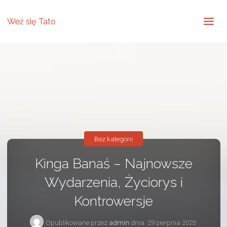
Weź się Tato
Bez kategorii
Kinga Banaś – Najnowsze
Wydarzenia, Życiorys i
Kontrowersje
Opublikowane przez
admin
dnia
29 sierpnia 2025