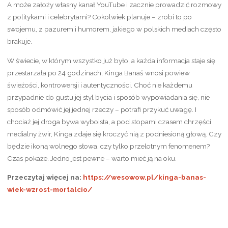
A może założy własny kanał YouTube i zacznie prowadzić rozmowy
z politykami i celebrytami? Cokolwiek planuje – zrobi to po
swojemu, z pazurem i humorem, jakiego w polskich mediach często
brakuje.
W świecie, w którym wszystko już było, a każda informacja staje się
przestarzała po 24 godzinach, Kinga Banaś wnosi powiew
świeżości, kontrowersji i autentyczności. Choć nie każdemu
przypadnie do gustu jej styl bycia i sposób wypowiadania się, nie
sposób odmówić jej jednej rzeczy – potrafi przykuć uwagę. I
chociaż jej droga bywa wyboista, a pod stopami czasem chrzęści
medialny żwir, Kinga zdaje się kroczyć nią z podniesioną głową. Czy
będzie ikoną wolnego słowa, czy tylko przelotnym fenomenem?
Czas pokaże. Jedno jest pewne – warto mieć ją na oku.
Przeczytaj więcej na:
https://wesowow.pl/kinga-banas-
wiek-wzrost-mortalcio/