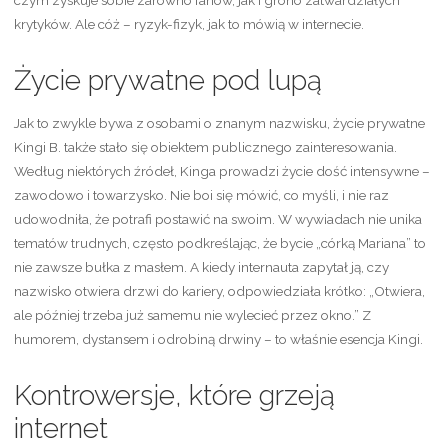
czym zyskuje sobie zarówno fanów, jak i grono zatwardziałych
krytyków. Ale cóż – ryzyk-fizyk, jak to mówią w internecie.
Życie prywatne pod lupą
Jak to zwykle bywa z osobami o znanym nazwisku, życie prywatne
Kingi B. także stało się obiektem publicznego zainteresowania.
Według niektórych źródeł, Kinga prowadzi życie dość intensywne –
zawodowo i towarzysko. Nie boi się mówić, co myśli, i nie raz
udowodniła, że potrafi postawić na swoim. W wywiadach nie unika
tematów trudnych, często podkreślając, że bycie „córką Mariana” to
nie zawsze bułka z masłem. A kiedy internauta zapytał ją, czy
nazwisko otwiera drzwi do kariery, odpowiedziała krótko: „Otwiera,
ale później trzeba już samemu nie wylecieć przez okno.” Z
humorem, dystansem i odrobiną drwiny – to właśnie esencja Kingi.
Kontrowersje, które grzeją
internet