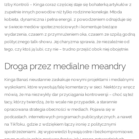
Izby Kontroli – Kinga coraz częściej staje się bohaterką artykułów z
zupełnie innych powodów niż tylko rodzinne koneksje. Młoda
kobieta, dynamiczna i pełna energii, z powodzeniem odnajduje się
w świecie mediów społecznościowych i komentuje bieżące
wydarzenia, czasem z przymrużeniem oka, czasem ze szpilą godną
politycznego talk-showu. Jej charyzma sprawia, że niezależnie od
tego, czy ktoś ją lubi, czy nie – trudno przejść obok niej obojętnie.
Droga przez medialne meandry
Kinga Banaś nieustannie zaskakuje nowymi projektami i medialnymi
wyskokami, które wywołują falę komentarzy w sieci. Niektórzy wręcz
mówią, że ma niezwykły dar przyciągania kontrowersji – choć są też
tacy, którzy twierdzą, że to wcale nie przypadek, a starannie
opracowana strategia obecności w mediach. Pojawia się w
podcastach, internetowych programach publicystycznych, a nawet
na TikToku, gdzie z wdziękiem łączy ironię z politycznymi
spostrzeżeniami. Jej wypowiedzi bywają ostre i bezkompromisowe,