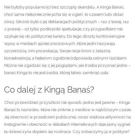
Nie byłoby popularności bez szczypty skandalu. A Kinga Banaś,
choć sama niekoniecznie pcha się w ogień, to czasem lubi dolać
oliwy. Głośno było o jej deklaracjach politycznych – raz z lewej, raz
z prawej – co tylko podkręciło spekulacje, czy przypadkiem nie
szykuje się do politycznej kariery. Do tego doszły kontrowersyjne
wpisy w mediach społecznościowych, które jedni nazywają
szczerością, inni prowokacją. Swoje racje broni z żelazną
konsekwencją, a hejterom zgrabnie odpowiada celnymi ripostami.
Można nie zgadzać się z jej poglądami, ale trzeba przyznać jedno –
banaś Kinga to nie jest osoba, której łatwo zamknąć usta.
Co dalej z Kingą Banaś?
Choć przewidzieć przyszłość nie sposób, jedno jest pewne – Kinga
Banaś to nazwisko, które nie zniknie z mediów w najbliższym czasie.
Jej obecność w przestrzeni publicznej, coraz większa aktywność na
Instagramie i obecność w debatach internetowych daje jasny sygnał:
ta dziewczyna dopiero się rozkręca. Czy zobaczymy ją w polityce?