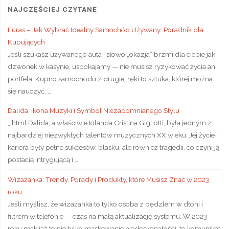
NAJCZĘŚCIEJ CZYTANE
Furas – Jak Wybrać Idealny Samochód Używany: Poradnik dla
Kupujących
Jeśli szukasz używanego auta i słowo „okazja” brzmi dla ciebie jak
dzwonek w kasynie, uspokajamy — nie musisz ryzykować życia ani
portfela. Kupno samochodu z drugiej ręki to sztuka, której można
się nauczyć. …
Dalida: Ikona Muzyki i Symbol Niezapomnianego Stylu
„`html Dalida, a właściwie Iolanda Cristina Gigliotti, była jednym z
najbardziej niezwykłych talentów muzycznych XX wieku. Jej życie i
kariera były pełne sukcesów, blasku, ale również tragedii, co czyni ją
postacią intrygującą i …
Wizażanka: Trendy, Porady i Produkty, które Musisz Znać w 2023
roku
Jeśli myślisz, że wizażanka to tylko osoba z pędzlem w dłoni i
filtrem w telefonie — czas na małą aktualizację systemu. W 2023
roku makijaż to nie tylko maskowanie niedoskonałości, to komunikat,