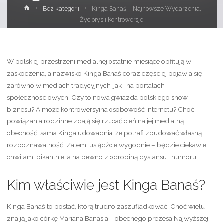
Strona
Bez kategorii
Kinga Banaś – Najnowsze Wydarzenia,
główna
Życiorys i Kontrowersje
W polskiej przestrzeni medialnej ostatnie miesiące obfitują w
zaskoczenia, a nazwisko Kinga Banaś coraz częściej pojawia się
zarówno w mediach tradycyjnych, jak i na portalach
społecznościowych. Czy to nowa gwiazda polskiego show-
biznesu? A może kontrowersyjna osobowość internetu? Choć
powiązania rodzinne zdają się rzucać cień na jej medialną
obecność, sama Kinga udowadnia, że potrafi zbudować własną
rozpoznawalność. Zatem, usiądźcie wygodnie – będzie ciekawie,
chwilami pikantnie, a na pewno z odrobiną dystansu i humoru.
Kim właściwie jest Kinga Banaś?
Kinga Banaś to postać, którą trudno zaszufladkować. Choć wielu
zna ją jako córkę Mariana Banasia – obecnego prezesa Najwyższej