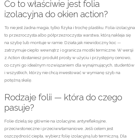
Co to właściwie jest folia
izolacyjna do okien action?
To nie jest żadna magia, tylko fizyka i trochę plastiku. Folia izolacyjna
to przezroczysta albo półprzezroczysta warstwa, którą nakleja się
na szybę lub montuje w ramie. Działa jak niewidoczny koc —
zatrzymuje ciepło wewnątrz i ogranicza mostki termiczne. W wersji
z Action dostaniesz produkt prosty w użyciu i przystępny cenowo,
co czyni go idealnym rozwiązaniem dla wynajmujących, studentów
i wszystkich, którzy nie chcą inwestować w wymianę szyb na
potężną skalę.
Rodzaje folii — która do czego
pasuje?
Folie dzielą się głównie na izolacyjne, antyrefleksyjne,
przeciwsłoneczne i przeciwwłamaniowe. Jeśli celem jest
oszczędność ciepła, wybierz folię izolacyjną lub termiczną. Dla