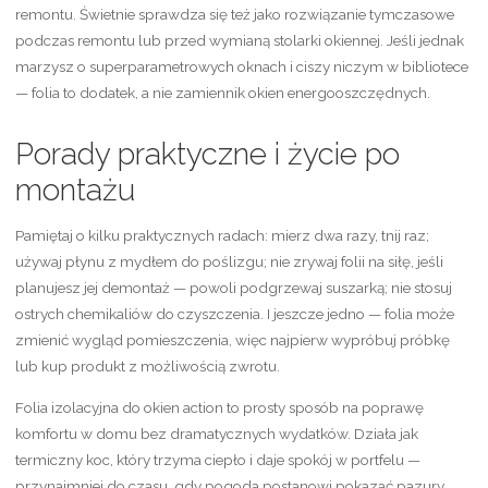
remontu. Świetnie sprawdza się też jako rozwiązanie tymczasowe
podczas remontu lub przed wymianą stolarki okiennej. Jeśli jednak
marzysz o superparametrowych oknach i ciszy niczym w bibliotece
— folia to dodatek, a nie zamiennik okien energooszczędnych.
Porady praktyczne i życie po
montażu
Pamiętaj o kilku praktycznych radach: mierz dwa razy, tnij raz;
używaj płynu z mydłem do poślizgu; nie zrywaj folii na siłę, jeśli
planujesz jej demontaż — powoli podgrzewaj suszarką; nie stosuj
ostrych chemikaliów do czyszczenia. I jeszcze jedno — folia może
zmienić wygląd pomieszczenia, więc najpierw wypróbuj próbkę
lub kup produkt z możliwością zwrotu.
Folia izolacyjna do okien action to prosty sposób na poprawę
komfortu w domu bez dramatycznych wydatków. Działa jak
termiczny koc, który trzyma ciepło i daje spokój w portfelu —
przynajmniej do czasu, gdy pogoda postanowi pokazać pazury.