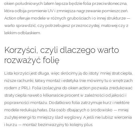
okien południowych latem lepsza będzie folia przeciwsłoneczna,
która odbija promienie UV i zmniejsza nagrzewanie pomieszczeń.
Action oferuje modele w różnych grubościach i o innej strukturze —
warto sprawdzić, czy potrzebujesz przezroczystej, matowej czy z
lekkim odblaskiem.
Korzyści, czyli dlaczego warto
rozważyć folię
Lista korzyści jest długa, więc skrócimy ją do istoty: mniej strat ciepła,
niższe rachunki, łatwy montaż i estetyka (nie mówimy tu o wnętrzach
rodem z PRL). Folia izolacyjna do okien action pozwala zredukować
straty ciepła nawet o kilkanaście procent w zależności od jakości i
poprawności montażu. Dodatkowo folia zatrzymuje kurz i niektóre
modele redukują hałas. Dla osób dbających o środowisko — mniej
zużytej energii to mniejszy ślad węglowy. A jeśli nie lubisz wiercenia
i kurzu — montaż bezinwazyjny to kolejny plus.