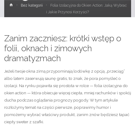
Strona
Bez kategorii
Folia Izolacyjna do Okien Action: Jaką Wybrać
główna
i Jakie Przynosi Korzyści?
Zanim zaczniesz: krótki wstęp o
folii, oknach i zimowych
dramatyzmach
Jeżeli twoje okna zimą przypominają lodówkę z opcją „przeciąg”
albo latem zaserwują saunę gratis, to znak, że pora pomyśleć o
izolacji. Na rynku pojawiła się prostota w rolce — folia izolacyjna do
okien action — która obiecuje więcej ciepła, mniej rachunków i spokój
ducha podczas oglądania prognozy pogody. W tym artykule
rozłożymy temat na części pierwsze, poprawimy humor i
pomożemy wybrać właściwy produkt, zanim znów będziesz łapać
ciepły sweter z szafki.