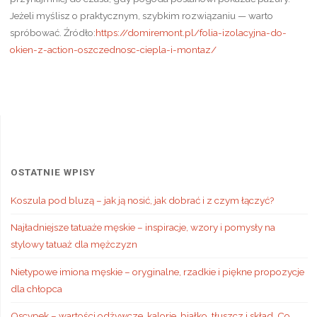
Jeżeli myślisz o praktycznym, szybkim rozwiązaniu — warto
spróbować. Źródło:
https://domiremont.pl/folia-izolacyjna-do-
okien-z-action-oszczednosc-ciepla-i-montaz/
OSTATNIE WPISY
Koszula pod bluzą – jak ją nosić, jak dobrać i z czym łączyć?
Najładniejsze tatuaże męskie – inspiracje, wzory i pomysły na
stylowy tatuaż dla mężczyzn
Nietypowe imiona męskie – oryginalne, rzadkie i piękne propozycje
dla chłopca
Oscypek – wartości odżywcze, kalorie, białko, tłuszcz i skład. Co