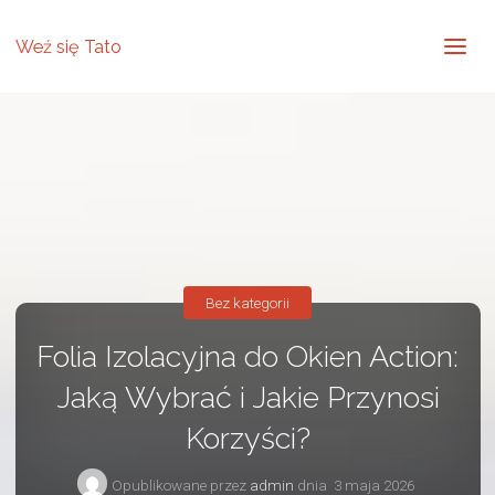
Weź się Tato
Bez kategorii
Folia Izolacyjna do Okien Action:
Jaką Wybrać i Jakie Przynosi
Korzyści?
Opublikowane przez
admin
dnia
3 maja 2026