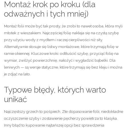
Montaż krok po kroku (dla
odważnych i tych mniej)
Montaż folii może być tak prosty, że zrobi to nawet osoba, która myli
młotek z wieszakiem. Najczęściej folię nakleja się na czystą szybę
przy użyciu wody z mydłem i raczej cierpliwości niż siły.
Alternatywnie stosuje się listwy montażowe, które trzymają folię w
ramie okiennej. Kluczowe kroki: odtłuścić szybę, przyciąć folię na
wymiar, zwilżyć powierzchnię, nałożyć i wygładzić bąbelki. Dla
leniwych — są wersje statyczne, które trzymają się bez kleju i można
je zdjąć na lato.
Typowe błędy, których warto
unikać
Najczęstszy grzech to pośpiech. Złe dopasowanie folii, niedokładne
oczyszczenie szyby i zostawienie pęcherzy powietrza to klasyka.
Inny błąd to kupowanie najtańszej opcji bez sprawdzenia