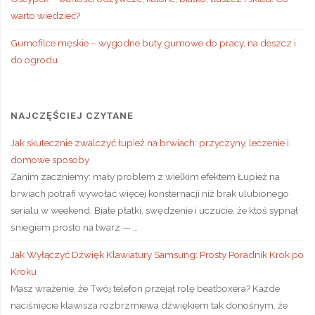
warto wiedzieć?
Gumofilce męskie – wygodne buty gumowe do pracy, na deszcz i
do ogrodu
NAJCZĘŚCIEJ CZYTANE
Jak skutecznie zwalczyć łupież na brwiach: przyczyny, leczenie i
domowe sposoby
Zanim zaczniemy: mały problem z wielkim efektem Łupież na
brwiach potrafi wywołać więcej konsternacji niż brak ulubionego
serialu w weekend. Białe płatki, swędzenie i uczucie, że ktoś sypnął
śniegiem prosto na twarz — …
Jak Wyłączyć Dźwięk Klawiatury Samsung: Prosty Poradnik Krok po
Kroku
Masz wrażenie, że Twój telefon przejął rolę beatboxera? Każde
naciśnięcie klawisza rozbrzmiewa dźwiękiem tak donośnym, że