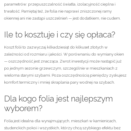
parametrów: przepuszczalność światła, izolacyjność cieplna i
trwałość. Pamiętaj też, że folia nie naprawi zniszczonej ramy
okiennej ani nie zastąpi uszczelnień — jest dodatkiem, nie cudem.
Ile to kosztuje i czy się opłaca?
Koszt folii to zazwyczaj kilkadziesiąt do kilkuset złotych w
zależności od rozmiaru i jakości. W porównaniu do wymiany okien
— oszczędność jest znacząca. Zwrot inwestycji może nastąpić już
po jednym sezonie grzewczym, szczególnie w mieszkaniach z
wieloma starymi szybami. Poza oszczędnością pieniędzy zyskujesz
komfort termiczny i mniej skraplania pary wodnej na szybach.
Dla kogo folia jest najlepszym
wyborem?
Folia jest idealna dla wynajmujących, mieszkań w kamienicach,
studenckich pokoi i wszystkich, którzy chcą szybkiego efektu bez