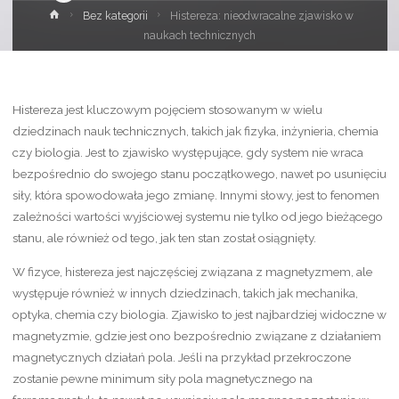
Strona
Bez kategorii
Histereza: nieodwracalne zjawisko w
główna
naukach technicznych
Histereza jest kluczowym pojęciem stosowanym w wielu
dziedzinach nauk technicznych, takich jak fizyka, inżynieria, chemia
czy biologia. Jest to zjawisko występujące, gdy system nie wraca
bezpośrednio do swojego stanu początkowego, nawet po usunięciu
siły, która spowodowała jego zmianę. Innymi słowy, jest to fenomen
zależności wartości wyjściowej systemu nie tylko od jego bieżącego
stanu, ale również od tego, jak ten stan został osiągnięty.
W fizyce, histereza jest najczęściej związana z magnetyzmem, ale
występuje również w innych dziedzinach, takich jak mechanika,
optyka, chemia czy biologia. Zjawisko to jest najbardziej widoczne w
magnetyzmie, gdzie jest ono bezpośrednio związane z działaniem
magnetycznych działań pola. Jeśli na przykład przekroczone
zostanie pewne minimum siły pola magnetycznego na