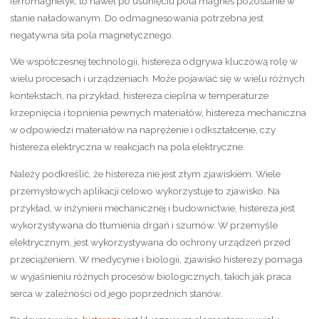
ferromagnetyk, to nawet po usunięciu pola magnes pozostanie w
stanie naładowanym. Do odmagnesowania potrzebna jest
negatywna siła pola magnetycznego.
We współczesnej technologii, histereza odgrywa kluczową rolę w
wielu procesach i urządzeniach. Może pojawiać się w wielu różnych
kontekstach, na przykład, histereza cieplna w temperaturze
krzepnięcia i topnienia pewnych materiałów, histereza mechaniczna
w odpowiedzi materiałów na naprężenie i odkształcenie, czy
histereza elektryczna w reakcjach na pola elektryczne.
Należy podkreślić, że histereza nie jest złym zjawiskiem. Wiele
przemysłowych aplikacji celowo wykorzystuje to zjawisko. Na
przykład, w inżynierii mechanicznej i budownictwie, histereza jest
wykorzystywana do tłumienia drgań i szumów. W przemyśle
elektrycznym, jest wykorzystywana do ochrony urządzeń przed
przeciążeniem. W medycynie i biologii, zjawisko histerezy pomaga
w wyjaśnieniu różnych procesów biologicznych, takich jak praca
serca w zależności od jego poprzednich stanów.