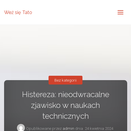
Weź się Tato
Bez kategorii
Histereza: nieodwracalne
zjawisko w naukach
technicznych
Opublikowane przez
admin
dnia
24 kwietnia 2024