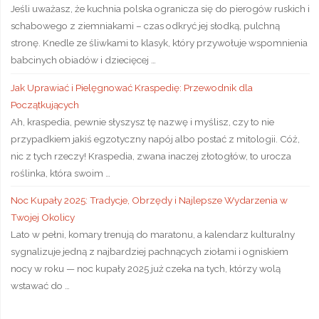
Jeśli uważasz, że kuchnia polska ogranicza się do pierogów ruskich i
schabowego z ziemniakami – czas odkryć jej słodką, pulchną
stronę. Knedle ze śliwkami to klasyk, który przywołuje wspomnienia
babcinych obiadów i dziecięcej …
Jak Uprawiać i Pielęgnować Kraspedię: Przewodnik dla
Początkujących
Ah, kraspedia, pewnie słyszysz tę nazwę i myślisz, czy to nie
przypadkiem jakiś egzotyczny napój albo postać z mitologii. Cóż,
nic z tych rzeczy! Kraspedia, zwana inaczej złotogłów, to urocza
roślinka, która swoim …
Noc Kupały 2025: Tradycje, Obrzędy i Najlepsze Wydarzenia w
Twojej Okolicy
Lato w pełni, komary trenują do maratonu, a kalendarz kulturalny
sygnalizuje jedną z najbardziej pachnących ziołami i ogniskiem
nocy w roku — noc kupały 2025 już czeka na tych, którzy wolą
wstawać do …