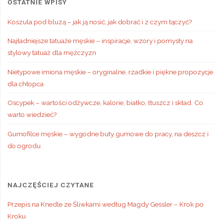
OSTATNIE WPISY
Koszula pod bluzą – jak ją nosić, jak dobrać i z czym łączyć?
Najładniejsze tatuaże męskie – inspiracje, wzory i pomysły na
stylowy tatuaż dla mężczyzn
Nietypowe imiona męskie – oryginalne, rzadkie i piękne propozycje
dla chłopca
Oscypek – wartości odżywcze, kalorie, białko, tłuszcz i skład. Co
warto wiedzieć?
Gumofilce męskie – wygodne buty gumowe do pracy, na deszcz i
do ogrodu
NAJCZĘŚCIEJ CZYTANE
Przepis na Knedle ze Śliwkami według Magdy Gessler – Krok po
Kroku