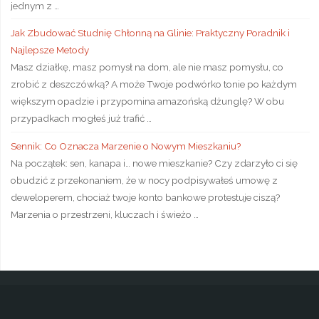
jednym z …
Jak Zbudować Studnię Chłonną na Glinie: Praktyczny Poradnik i
Najlepsze Metody
Masz działkę, masz pomysł na dom, ale nie masz pomysłu, co
zrobić z deszczówką? A może Twoje podwórko tonie po każdym
większym opadzie i przypomina amazońską dżunglę? W obu
przypadkach mogłeś już trafić …
Sennik: Co Oznacza Marzenie o Nowym Mieszkaniu?
Na początek: sen, kanapa i… nowe mieszkanie? Czy zdarzyło ci się
obudzić z przekonaniem, że w nocy podpisywałeś umowę z
deweloperem, chociaż twoje konto bankowe protestuje ciszą?
Marzenia o przestrzeni, kluczach i świeżo …