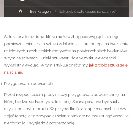
Strona
Bez kategorii
Jak zrobić sztukaterię na ścianie?
główna
Sztukateria to ozdoba, która może wzbogacić wygląd każdego
pomieszczenia. Jest to sztuka zdobnicza, która polega na tworzeniu
reliefowych, rzeźbiarskich motywów na powierzchniach budynków,
w tym na ścianach. Dzięki sztukaterii ściany zyskują elegancki i
wykwintny wygląd. W tym artykule omówimy,
jak zrobić sztukaterię
na ścianie
.
Przygotowanie powierzchni
Przed rozpoczęciem pracy należy przygotować powierzchnię, na
której będzie się tworzyć sztukaterię. Ściana powinna być sucha i
czysta, bez pyłu i brudu. W przypadku ścian tapetowanych, należy
zdjąć tapetę, a w przypadku ścian z tynkiem należy usunąć wszelkie
nierówności i wygładzić powierzchnię.