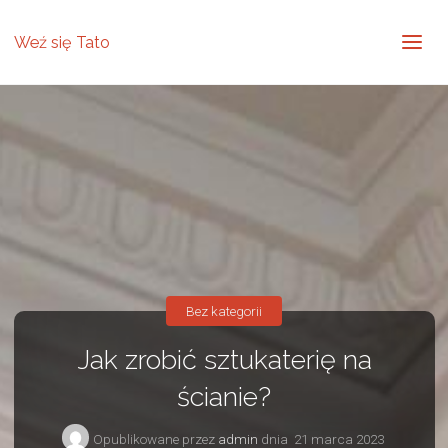
Weź się Tato
Bez kategorii
Jak zrobić sztukaterię na
ścianie?
Opublikowane przez
admin
dnia
21 marca 2023