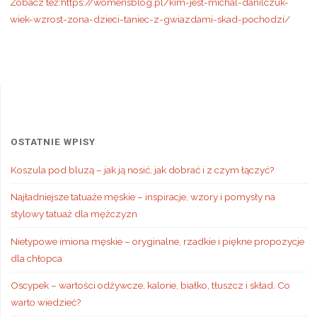
Zobacz też:https://womensblog.pl/kim-jest-michal-danilczuk-
wiek-wzrost-zona-dzieci-taniec-z-gwiazdami-skad-pochodzi/
OSTATNIE WPISY
Koszula pod bluzą – jak ją nosić, jak dobrać i z czym łączyć?
Najładniejsze tatuaże męskie – inspiracje, wzory i pomysły na
stylowy tatuaż dla mężczyzn
Nietypowe imiona męskie – oryginalne, rzadkie i piękne propozycje
dla chłopca
Oscypek – wartości odżywcze, kalorie, białko, tłuszcz i skład. Co
warto wiedzieć?