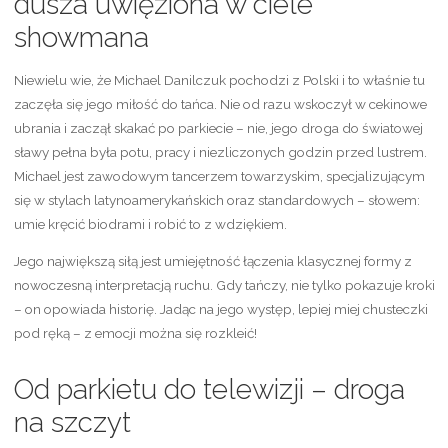
dusza uwięziona w ciele
showmana
Niewielu wie, że Michael Danilczuk pochodzi z Polski i to właśnie tu
zaczęła się jego miłość do tańca. Nie od razu wskoczył w cekinowe
ubrania i zaczął skakać po parkiecie – nie, jego droga do światowej
sławy pełna była potu, pracy i niezliczonych godzin przed lustrem.
Michael jest zawodowym tancerzem towarzyskim, specjalizującym
się w stylach latynoamerykańskich oraz standardowych – słowem:
umie kręcić biodrami i robić to z wdziękiem.
Jego największą siłą jest umiejętność łączenia klasycznej formy z
nowoczesną interpretacją ruchu. Gdy tańczy, nie tylko pokazuje kroki
– on opowiada historię. Jadąc na jego występ, lepiej miej chusteczki
pod ręką – z emocji można się rozkleić!
Od parkietu do telewizji – droga
na szczyt