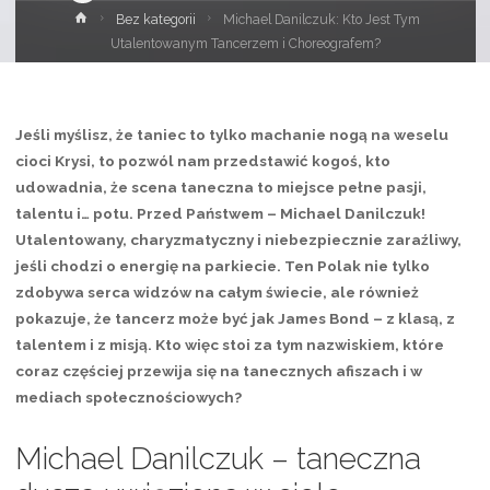
Strona
Bez kategorii
Michael Danilczuk: Kto Jest Tym
główna
Utalentowanym Tancerzem i Choreografem?
Jeśli myślisz, że taniec to tylko machanie nogą na weselu
cioci Krysi, to pozwól nam przedstawić kogoś, kto
udowadnia, że scena taneczna to miejsce pełne pasji,
talentu i… potu. Przed Państwem – Michael Danilczuk!
Utalentowany, charyzmatyczny i niebezpiecznie zaraźliwy,
jeśli chodzi o energię na parkiecie. Ten Polak nie tylko
zdobywa serca widzów na całym świecie, ale również
pokazuje, że tancerz może być jak James Bond – z klasą, z
talentem i z misją. Kto więc stoi za tym nazwiskiem, które
coraz częściej przewija się na tanecznych afiszach i w
mediach społecznościowych?
Michael Danilczuk – taneczna