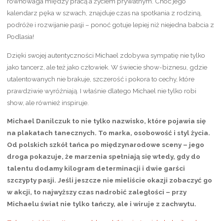
równowaga między pracą a życiem prywatnym. Choć jego
kalendarz pęka w szwach, znajduje czas na spotkania z rodziną,
podróże i rozwijanie pasji – ponoć gotuje lepiej niż niejedna babcia z
Podlasia!
Dzięki swojej autentyczności Michael zdobywa sympatię nie tylko
jako tancerz, ale też jako człowiek. W świecie show-biznesu, gdzie
utalentowanych nie brakuje, szczerość i pokora to cechy, które
prawdziwie wyróżniają. I właśnie dlatego Michael nie tylko robi
show, ale również inspiruje.
Michael Danilczuk to nie tylko nazwisko, które pojawia się
na plakatach tanecznych. To marka, osobowość i styl życia.
Od polskich szkół tańca po międzynarodowe sceny – jego
droga pokazuje, że marzenia spełniają się wtedy, gdy do
talentu dodamy kilogram determinacji i dwie garści
szczypty pasji. Jeśli jeszcze nie mieliście okazji zobaczyć go
w akcji, to najwyższy czas nadrobić zaległości – przy
Michaelu świat nie tylko tańczy, ale i wiruje z zachwytu.