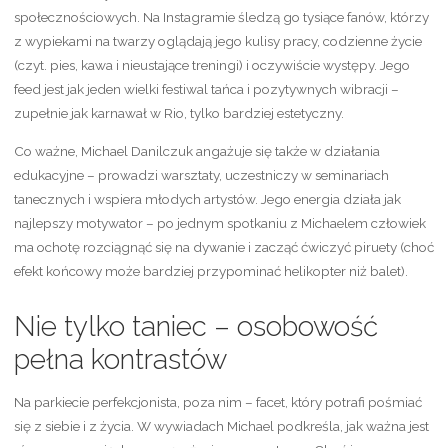
społecznościowych. Na Instagramie śledzą go tysiące fanów, którzy
z wypiekami na twarzy oglądają jego kulisy pracy, codzienne życie
(czyt. pies, kawa i nieustające treningi) i oczywiście występy. Jego
feed jest jak jeden wielki festiwal tańca i pozytywnych wibracji –
zupełnie jak karnawał w Rio, tylko bardziej estetyczny.
Co ważne, Michael Danilczuk angażuje się także w działania
edukacyjne – prowadzi warsztaty, uczestniczy w seminariach
tanecznych i wspiera młodych artystów. Jego energia działa jak
najlepszy motywator – po jednym spotkaniu z Michaelem człowiek
ma ochotę rozciągnąć się na dywanie i zacząć ćwiczyć piruety (choć
efekt końcowy może bardziej przypominać helikopter niż balet).
Nie tylko taniec – osobowość
pełna kontrastów
Na parkiecie perfekcjonista, poza nim – facet, który potrafi pośmiać
się z siebie i z życia. W wywiadach Michael podkreśla, jak ważna jest