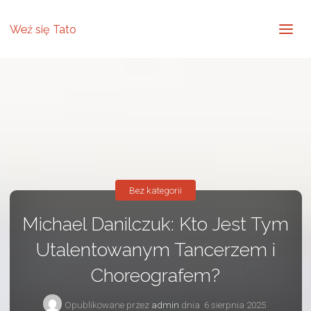
Weź się Tato
Bez kategorii
Michael Danilczuk: Kto Jest Tym
Utalentowanym Tancerzem i
Choreografem?
Opublikowane przez
admin
dnia
6 sierpnia 2025