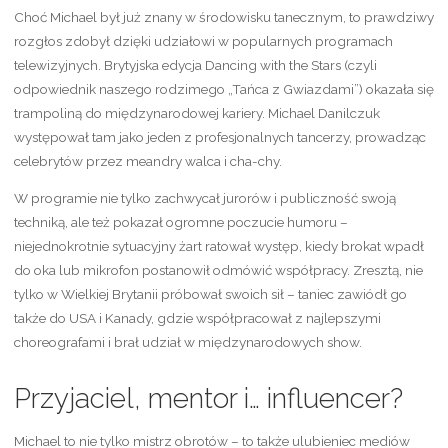
Choć Michael był już znany w środowisku tanecznym, to prawdziwy
rozgłos zdobył dzięki udziałowi w popularnych programach
telewizyjnych. Brytyjska edycja Dancing with the Stars (czyli
odpowiednik naszego rodzimego „Tańca z Gwiazdami”) okazała się
trampoliną do międzynarodowej kariery. Michael Danilczuk
występował tam jako jeden z profesjonalnych tancerzy, prowadząc
celebrytów przez meandry walca i cha-chy.
W programie nie tylko zachwycał jurorów i publiczność swoją
techniką, ale też pokazał ogromne poczucie humoru –
niejednokrotnie sytuacyjny żart ratował występ, kiedy brokat wpadł
do oka lub mikrofon postanowił odmówić współpracy. Zresztą, nie
tylko w Wielkiej Brytanii próbował swoich sił – taniec zawiódł go
także do USA i Kanady, gdzie współpracował z najlepszymi
choreografami i brał udział w międzynarodowych show.
Przyjaciel, mentor i… influencer?
Michael to nie tylko mistrz obrotów – to także ulubieniec mediów