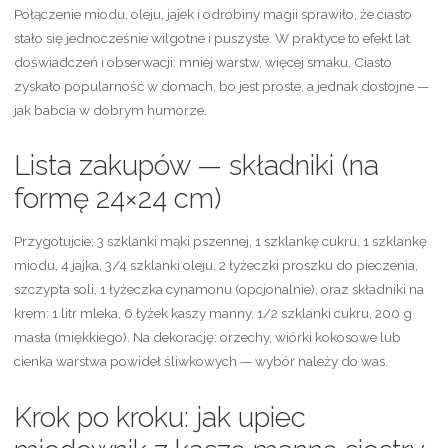
Połączenie miodu, oleju, jajek i odrobiny magii sprawiło, że ciasto
stało się jednocześnie wilgotne i puszyste. W praktyce to efekt lat
doświadczeń i obserwacji: mniej warstw, więcej smaku. Ciasto
zyskało popularność w domach, bo jest proste, a jednak dostojne —
jak babcia w dobrym humorze.
Lista zakupów — składniki (na
formę 24×24 cm)
Przygotujcie: 3 szklanki mąki pszennej, 1 szklankę cukru, 1 szklankę
miodu, 4 jajka, 3/4 szklanki oleju, 2 łyżeczki proszku do pieczenia,
szczypta soli, 1 łyżeczka cynamonu (opcjonalnie), oraz składniki na
krem: 1 litr mleka, 6 łyżek kaszy manny, 1/2 szklanki cukru, 200 g
masła (miękkiego). Na dekorację: orzechy, wiórki kokosowe lub
cienka warstwa powideł śliwkowych — wybór należy do was.
Krok po kroku: jak upiec