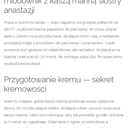
miodownik z kaszą manną siostry
anastazji
Praca w kuchni to taniec — więc najpierw rozgrzejcie piekarnik do
180°C i wyłóżcie blachę papierem do pieczenia. W misce ubijcie
jajka z cukrem na puszystą masę, dodajcie miód i olej, a następnie
przesianą mąkę z proszkiem do pieczenia i cynamonem. Ciasto
powinno być gęstsze niż naleśnikowe, ale nie beton. Wylejcie je na
blachę i pieczcie 25–30 minut, do suchego patyczka. Po upieczeniu
wystudźcie biszkopt.
Przygotowanie kremu — sekret
kremowości
Krem to miejsce, gdzie kasza manna pokazuje swoje najlepsze
strony. Do rondla wlejcie mleko, dodajcie cukier i powoli wsypujcie
kaszę mannę, cały czas mieszając, aby nie powstały grudki. Gotujcie
5–7 minut, aż zgęstnieje. Zdejmijcie z ognia, przestudźcie, a