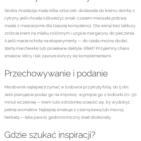
Siostra Anastazja miała kilka sztuczek: dodawała do kremu skórkę z
cytryny, jeśli chciała odświeżyć smak; czasem mieszała połowę
masła z mascarpone dla lżejszej konsystencji. Dla wersji bez laktozy
zróbcie krem na mleku roślinnym i użyjcie margaryny do pieczenia.
A jeśli macie ochotę na eksperymenty — do ciasta można dodać
startą marchewkę lub posiekane daktyle. Efekt? Przyjemny chaos
smaków, który i tak zawsze kończy się komplementami.
Przechowywanie i podanie
Miodownik najlepiej trzymać w lodówce przykryty folią, do 5 dni.
Jeśli planujecie podać go na imprezę, wyjmijcie go z lodówki 20–30
minut wcześniej — krem lubi odrobinkę ocieplić się, by wydobyć
pełnię aromatów. Najlepiej smakuje z czarną kawą lub mocną
herbatą — taka para to gastronomiczny duet doskonały.
Gdzie szukać inspiracji?