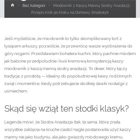
Strona
Bez kategorii
Miodownik z Kaszą Manną Siostry Anastazji:
główna
Przepis Krok po Kroku na Domowy Smakołyk
Jeśli myśleliście, że miodownik to tylko skomplikowany tort z
tysiącem arkuszy, pozwólcie, że przewrócę wasze wyobrażenia do
góry nogami. Przedstawiam bohatera kuchni, który pachnie miodem
jak babcine przedpołudnie i kusi kremową konsystencją kaszy:
miodownik z kaszą manną siostry anastazji. To deser, który łączy
tradycję z prostotą — idealny do popołudniowej kawy, rodzinnych
świąt i momentów, kiedy potrzebujecie słodkiej dawki nostalgii z
uśmiechem.
Skąd się wziął ten słodki klasyk?
Legenda mówi, że Siostra Anastazja (tak, ta sama, która znała
wszystkie zaklęcia na kruche ciasto) nagle postanowiła użyć kaszy
manny nie jako budyniu, ale jako gwiazdy miodowego kremu.