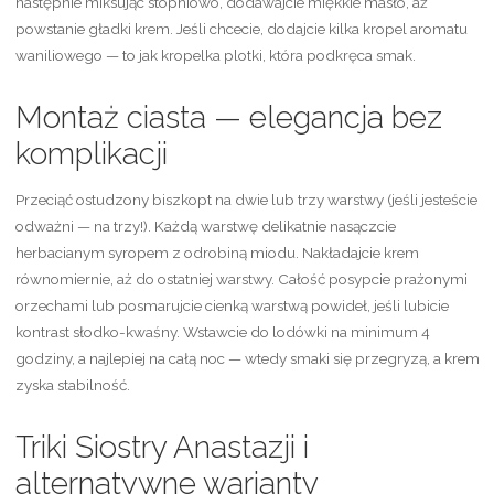
następnie miksując stopniowo, dodawajcie miękkie masło, aż
powstanie gładki krem. Jeśli chcecie, dodajcie kilka kropel aromatu
waniliowego — to jak kropelka plotki, która podkręca smak.
Montaż ciasta — elegancja bez
komplikacji
Przeciąć ostudzony biszkopt na dwie lub trzy warstwy (jeśli jesteście
odważni — na trzy!). Każdą warstwę delikatnie nasączcie
herbacianym syropem z odrobiną miodu. Nakładajcie krem
równomiernie, aż do ostatniej warstwy. Całość posypcie prażonymi
orzechami lub posmarujcie cienką warstwą powideł, jeśli lubicie
kontrast słodko-kwaśny. Wstawcie do lodówki na minimum 4
godziny, a najlepiej na całą noc — wtedy smaki się przegryzą, a krem
zyska stabilność.
Triki Siostry Anastazji i
alternatywne warianty