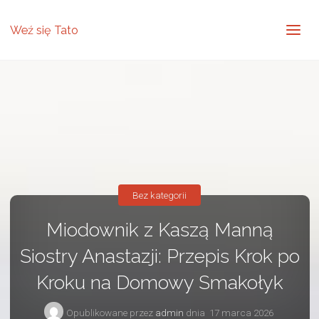
Weź się Tato
Bez kategorii
Miodownik z Kaszą Manną
Siostry Anastazji: Przepis Krok po
Kroku na Domowy Smakołyk
Opublikowane przez
admin
dnia
17 marca 2026