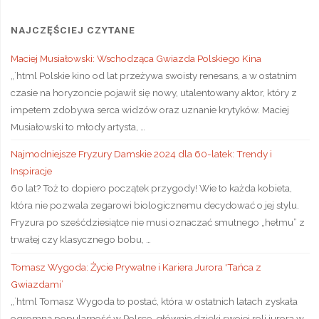
NAJCZĘŚCIEJ CZYTANE
Maciej Musiałowski: Wschodząca Gwiazda Polskiego Kina
„`html Polskie kino od lat przeżywa swoisty renesans, a w ostatnim
czasie na horyzoncie pojawił się nowy, utalentowany aktor, który z
impetem zdobywa serca widzów oraz uznanie krytyków. Maciej
Musiałowski to młody artysta, …
Najmodniejsze Fryzury Damskie 2024 dla 60-latek: Trendy i
Inspiracje
60 lat? Toż to dopiero początek przygody! Wie to każda kobieta,
która nie pozwala zegarowi biologicznemu decydować o jej stylu.
Fryzura po sześćdziesiątce nie musi oznaczać smutnego „hełmu” z
trwałej czy klasycznego bobu, …
Tomasz Wygoda: Życie Prywatne i Kariera Jurora 'Tańca z
Gwiazdami’
„`html Tomasz Wygoda to postać, która w ostatnich latach zyskała
ogromną popularność w Polsce, głównie dzięki swojej roli jurora w