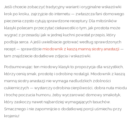
Jeśli chcecie zobaczyć tradycyjny wariant i oryginalne wskazówki
krok po kroku, zajrzyjcie do internetu — zwłaszcza fani domowego
pieczenia często cytują sprawdzone receptury. Dla miłośników
klasyki polecam przeczytać ciekawostki o tym, jak prostota może
wygrać z przesadą i jak w jednej kuchni powstał przepis, który
podbija serca. A jeśli uwielbiacie gotować według sprawdzonych
recept — sprawdźcie
miodownik z kaszą manną siostry anastazji
—
tam znajdziecie dodatkowe zdjęcia i wskazówki.
Podsumowując: ten miodowy klasyk to propozycja dla wszystkich,
którzy cenią smak, prostotę i odrobinę nostalgii. Miodownik z kaszą
manną siostry anastazji nie wymaga nadludzkich zdolności
cukierniczych — wystarczy odrobina cierpliwości, dobra nuta miodu
i trochę poczucia humoru, żeby wyczarować domowy smakołyk,
który zaskoczy nawet najbardziej wymagających łasuchów.
Smacznego i nie zapomnijcie o dodatkowej porcji uśmiechu przy
krojeniu!