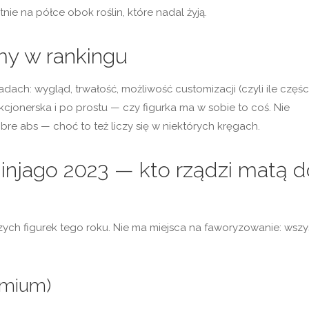
ie na półce obok roślin, które nadal żyją.
śmy w rankingu
ach: wygląd, trwałość, możliwość customizacji (czyli ile częśc
cjonerska i po prostu — czy figurka ma w sobie to coś. Nie
bre abs — choć to też liczy się w niektórych kręgach.
Ninjago 2023 — kto rządzi matą d
szych figurek tego roku. Nie ma miejsca na faworyzowanie: wsz
emium)