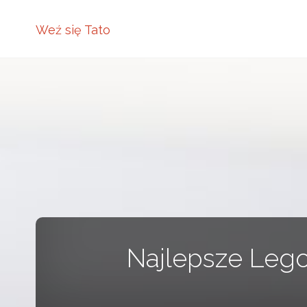
Weź się Tato
Najlepsze Lego