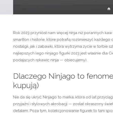
Rok 2023 przyniósł nam więcej ninja niż porannych kaw
smartfon i historie, które potrafią rozśmieszyć każdeg
nostalgii, jak i zabawki, która wytrzyma życie w torbie 
najlepszych lego ninjago figurki 2023 jest właśnie dla Ci
podających rękawic ninja — obiecujemy).
Dlaczego Ninjago to fenomen
kupują)
Nie da się ukryć: Ninjago to marka, która od lat przyc
przyjaźni i stylowych akrobacji — został okraszony świe
detalem. Poza tym, kolekcjonowanie figurek to tani spo