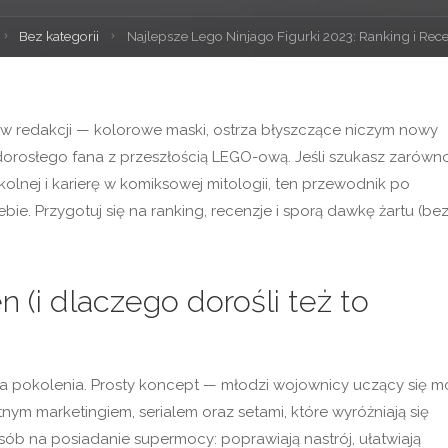
Strona
Bez kategorii
Najlepsze Lego Ninjago Figurki 2023: Ranking i Rec
główna
 w redakcji — kolorowe maski, ostrza błyszczące niczym nowy
o dorosłego fana z przeszłością LEGO-ową. Jeśli szukasz zarówn
szkolnej i karierę w komiksowej mitologii, ten przewodnik po
ebie. Przygotuj się na ranking, recenzje i sporą dawkę żartu (be
 (i dlaczego dorośli też to
iąga pokolenia. Prosty koncept — młodzi wojownicy uczący się m
tnym marketingiem, serialem oraz setami, które wyróżniają się
sób na posiadanie supermocy: poprawiają nastrój, ułatwiają