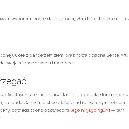
kawym wyborem. Dobre detale, trochę zła, dużo charakteru — cz
 wodnej), Cole z pancerzem ziemi oraz nowa odsłona Sensei Wu.
ie swoje miejsce w sercu i na półce.
trzegać
oficjalnych sklepach. Unikaj tanich podróbek, które na pierw
 się rozpadać (a nikt nie chce płakać nad rozwalonym hełmem
ać ceny, odwiedź stronę poświęconą
lego ninjago figurki
— tam
.