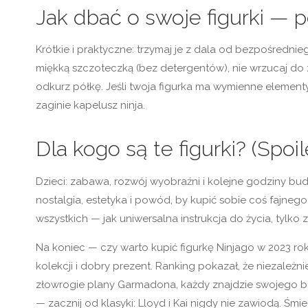
Jak dbać o swoje figurki — 
Krótkie i praktyczne: trzymaj je z dala od bezpośrednieg
miękką szczoteczką (bez detergentów), nie wrzucaj do z
odkurz półkę. Jeśli twoja figurka ma wymienne element
zaginie kapelusz ninja.
Dla kogo są te figurki? (Spoi
Dzieci: zabawa, rozwój wyobraźni i kolejne godziny budo
nostalgia, estetyka i powód, by kupić sobie coś fajnego
wszystkich — jak uniwersalna instrukcja do życia, tylko z m
Na koniec — czy warto kupić figurkę Ninjago w 2023 r
kolekcji i dobry prezent. Ranking pokazał, że niezależni
złowrogie plany Garmadona, każdy znajdzie swojego boh
— zacznij od klasyki: Lloyd i Kai nigdy nie zawiodą. Śm