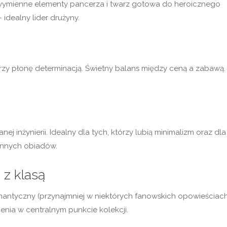
e, wymienne elementy pancerza i twarz gotowa do heroicznego
idealny lider drużyny.
rzy płonę determinacją. Świetny balans między ceną a zabawą.
j inżynierii. Idealny dla tych, którzy lubią minimalizm oraz dla
zinnych obiadów.
z klasą
omantyczny (przynajmniej w niektórych fanowskich opowieściach
nia w centralnym punkcie kolekcji.