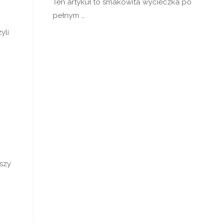
Ten artykuł to smakowita wycieczka po
pełnym …
yli
szy