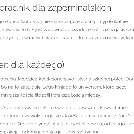
poradnik dla zapominalskich
o słońca (kolory się nie marszczą, ale blakną), myj delikatnie
mywarki (to NIE jest zabawne doświadczenie) i raz na jakiś cza
y, trzymaj je w małych woreczkach — to oszczędzi nerwów, kie
ler: dla każdego)
wania. Młodzież: kolekcjonerstwo i styl na szkolnej półce. Doro
 bo na to zasługuję. Lego Ninjago to uniwersum, które łączy
niejszą ilością filozofii i większą ilością mieczy.
oku? Zdecydowanie tak. To świetna zabawka, ciekawy element
e od tego, czy wolisz ogniste ataki Kaia, zimną precyzję Zane’a 
atera (lub złoczyńcę). A jeśli nie jesteś pewien, od czego za
iech, akcja i odrobina nostalgii — gwarantowane.