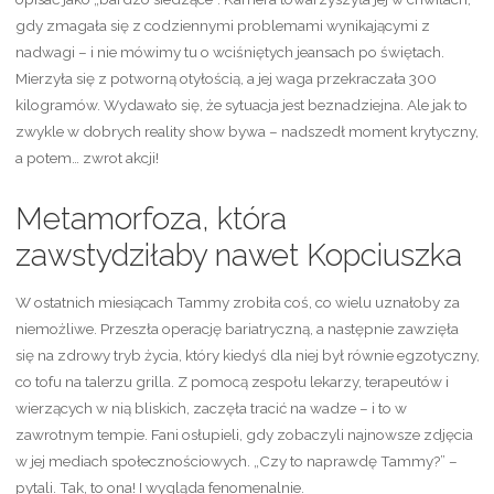
gdy zmagała się z codziennymi problemami wynikającymi z
nadwagi – i nie mówimy tu o wciśniętych jeansach po świętach.
Mierzyła się z potworną otyłością, a jej waga przekraczała 300
kilogramów. Wydawało się, że sytuacja jest beznadziejna. Ale jak to
zwykle w dobrych reality show bywa – nadszedł moment krytyczny,
a potem… zwrot akcji!
Metamorfoza, która
zawstydziłaby nawet Kopciuszka
W ostatnich miesiącach Tammy zrobiła coś, co wielu uznałoby za
niemożliwe. Przeszła operację bariatryczną, a następnie zawzięła
się na zdrowy tryb życia, który kiedyś dla niej był równie egzotyczny,
co tofu na talerzu grilla. Z pomocą zespołu lekarzy, terapeutów i
wierzących w nią bliskich, zaczęła tracić na wadze – i to w
zawrotnym tempie. Fani osłupieli, gdy zobaczyli najnowsze zdjęcia
w jej mediach społecznościowych. „Czy to naprawdę Tammy?” –
pytali. Tak, to ona! I wygląda fenomenalnie.