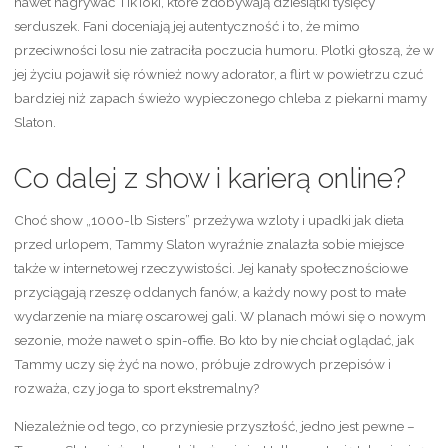
nawet nagrywać TikToki, które zdobywają dziesiątki tysięcy
serduszek. Fani doceniają jej autentyczność i to, że mimo
przeciwności losu nie zatraciła poczucia humoru. Plotki głoszą, że w
jej życiu pojawił się również nowy adorator, a flirt w powietrzu czuć
bardziej niż zapach świeżo wypieczonego chleba z piekarni mamy
Slaton.
Co dalej z show i karierą online?
Choć show „1000-lb Sisters” przeżywa wzloty i upadki jak dieta
przed urlopem, Tammy Slaton wyraźnie znalazła sobie miejsce
także w internetowej rzeczywistości. Jej kanały społecznościowe
przyciągają rzeszę oddanych fanów, a każdy nowy post to małe
wydarzenie na miarę oscarowej gali. W planach mówi się o nowym
sezonie, może nawet o spin-offie. Bo kto by nie chciał oglądać, jak
Tammy uczy się żyć na nowo, próbuje zdrowych przepisów i
rozważa, czy joga to sport ekstremalny?
Niezależnie od tego, co przyniesie przyszłość, jedno jest pewne –