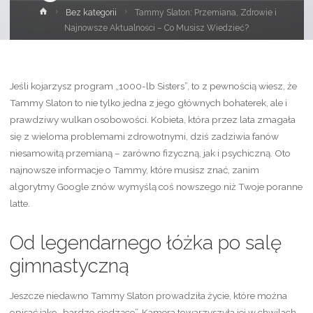
Strona
Bez kategorii
Tammy Slaton: Przemiana, Zdrowie i
główna
Najnowsze Aktualności – Co Musisz Wiedzieć?
Jeśli kojarzysz program „1000-lb Sisters”, to z pewnością wiesz, że
Tammy Slaton to nie tylko jedna z jego głównych bohaterek, ale i
prawdziwy wulkan osobowości. Kobieta, która przez lata zmagała
się z wieloma problemami zdrowotnymi, dziś zadziwia fanów
niesamowitą przemianą – zarówno fizyczną, jak i psychiczną. Oto
najnowsze informacje o Tammy, które musisz znać, zanim
algorytmy Google znów wymyślą coś nowszego niż Twoje poranne
latte.
Od legendarnego łóżka po salę
gimnastyczną
Jeszcze niedawno Tammy Slaton prowadziła życie, które można
opisać jako „bardzo siedzące”. Kamera towarzyszyła jej w chwilach,