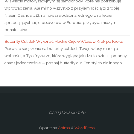
W świecie motoryzacyjnym są samochody, które nie potrzebują
wprowadzenia. Ale mimo wszystko z przyjemnością to zrobię.
Nissan Qashqai J12, najnowsza odsłona jednego z najlepiej
sprzedających się crossoverów w Europie, przybywa niczym
bohater kina …
Butterfly Cut: Jak Wykonać Modne Cięcie Włosów Krok po Kroku
Pierwsze spojrzenie na butterfly cut Jeśli Twoje włosy marzą o
wolności, a Ty o fryzurze, która wygląda jak dzieło sztuki i poranny
chaos jednocześnie — poznaj butterfly cut. Ten styl to nic innego …
©2023 Weź się Tato
Oparte na
Anima
&
WordPress.