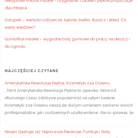
Nietypowe imiona męskie – oryginalne, rzadkie i piękne propozycje
dla chłopca
Oscypek – wartości odżywcze, kalorie, białko, tłuszcz i skład. Co
warto wiedzieć?
Gumofilce męskie – wygodne buty gumowe do pracy, na deszcz i
do ogrodu
NAJCZĘŚCIEJ CZYTANE
Amerykańska Rewolucja Piękna: Kosmetyki zza Oceanu
„`html Amerykańska Rewolucja Piękna to zjawisko, które od
dłuższego czasu zdobywa popularność na całym świecie.
Kosmetyki zza Oceanu cieszą się dużym uznaniem zarówno wśród
profesjonalistów, jak i codziennych użytkowników. Ale co sprawia, że
…
Nissan Qashqai J12: Najnowsze Recenzje, Funkcje i Testy