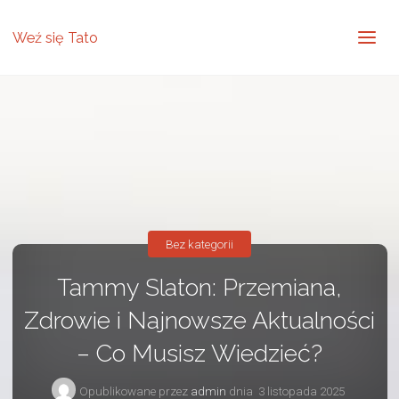
Weź się Tato
Bez kategorii
Tammy Slaton: Przemiana,
Zdrowie i Najnowsze Aktualności
– Co Musisz Wiedzieć?
Opublikowane przez
admin
dnia
3 listopada 2025