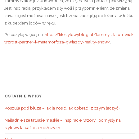
Tammy Slaton już udowodniła, że nie jest tylko postacią telewizyjną.
Jest inspiracją, przykładem siły woli i przypomnieniem, że zmiana
zawsze jest możliwa, nawet jeśli trzeba zacząć ją od leżenia w łóżku
z kubełkiem lodów w ręku.
Przeczytaj więcej na:
https://lifestylowyblog.pl/tammy-slaton-wiek-
wzrost-partner-i-metamorfoza-gwiazdy-reality-show/
.
OSTATNIE WPISY
Koszula pod bluzą – jak ją nosić, jak dobrać i z czym łączyć?
Najładniejsze tatuaże męskie – inspiracje, wzory i pomysły na
stylowy tatuaż dla mężczyzn