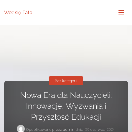
Weź się Tato
Bez kategorii
Nowa Era dla Nauczycieli:
Innowacje, Wyzwania i
Przyszłość Edukacji
Opublikowane przez
admin
dnia
29 czerwca 2024