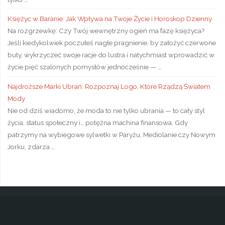
Księżyc w Baranie: Jak Wpływa na Twoje Życie i Horoskop Dzienny
Na rozgrzewkę: Czy Twój wewnętrzny ogień ma fazę księżyca?
Jeśli kiedykolwiek poczułeś nagłe pragnienie, by założyć czerwone
buty, wykrzyczeć swoje racje do lustra i natychmiast wprowadzić w
życie pięć szalonych pomysłów jednocześnie — …
Najdroższe Marki Ubrań: Rozpoznaj Logo, Które Rządzą Światem
Mody
Nie od dziś wiadomo, że moda to nie tylko ubrania — to cały styl
życia, status społeczny i… potężna machina finansowa. Gdy
patrzymy na wybiegowe sylwetki w Paryżu, Mediolanie czy Nowym
Jorku, zdarza …