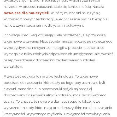
dydaktycznych, platform edukacyjnych. Wykorzystanie tych
narzędzi w procesie nauczania stało się koniecznością. Nastała
nowa era dla nauczycieli
, w której muszą oni nauczyć się
korzystać z nowych technologii, a jednocześnie być na bieżąco z
najnowszymi badaniami i odkryciami naukowymi.
Innowacje w edukacji otwierają wiele możliwości, ale przynoszą
także nowe wyzwania. Nauczyciele muszą nauczyć się skutecznego
wykorzystywania nowych technologii w procesie nauczania, co
wymaga nie tylko zdobycia odpowiednich umiejętności, ale również
przeprowadzenia odpowiednio zaplanowanych szkoleń i
warsztatów.
Przyszłość edukacji to nie tylko technologia. To także nowe
podejście do nauczania, które dąży do tego, aby uczniowie byli
aktywni, samodzielni, a proces nauki był jak najbardziej
dostosowany do indywidualnych potrzeb i możliwości każdego
ucznia. To znaczy, że nowa era dla nauczycieli to także nowe
wytyczne i metody, które mają przede wszystkim na celu rozwijanie
kreatywności, krytycznego myślenia i umiejętności rozwiązywania