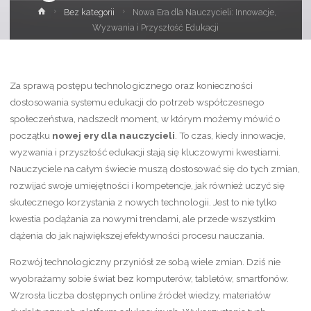
Strona
Bez kategorii
Nowa Era dla Nauczycieli: Innowacje,
główna
Wyzwania i Przyszłość Edukacji
Za sprawą postępu technologicznego oraz konieczności
dostosowania systemu edukacji do potrzeb współczesnego
społeczeństwa, nadszedł moment, w którym możemy mówić o
początku
nowej ery dla nauczycieli
. To czas, kiedy innowacje,
wyzwania i przyszłość edukacji stają się kluczowymi kwestiami.
Nauczyciele na całym świecie muszą dostosować się do tych zmian,
rozwijać swoje umiejętności i kompetencje, jak również uczyć się
skutecznego korzystania z nowych technologii. Jest to nie tylko
kwestia podążania za nowymi trendami, ale przede wszystkim
dążenia do jak największej efektywności procesu nauczania.
Rozwój technologiczny przyniósł ze sobą wiele zmian. Dziś nie
wyobrażamy sobie świat bez komputerów, tabletów, smartfonów.
Wzrosła liczba dostępnych online źródeł wiedzy, materiałów