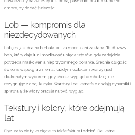
nowoczesny pazur. Mały trik: dodaj pasmo koloru lub subtelne
ombre, by dodać świeżości.
Lob — kompromis dla
niezdecydowanych
Lob jest jak idealna herbata: ani za mocna, ani za słaba. To dłuższy
bob, który daje luz i możliwość upięcia włosów, gdy nadejdzie
potrzeba maskowania nieprzytomnego poranka. Średnia długość
świetnie współgra z niemal każdym kształtem twarzy i jest
doskonałym wyborem, gdy chcesz wyglądać młodziej, nie
rezygnując z opcji kucyka. Warstwy i delikatne fale dodają dynamiki i
sprawiają, że włosy pracują na twój wygląd.
Tekstury i kolory, które odejmują
lat
Fryzura to nie tylko cięcie, to także faktura i odcień. Delikatne