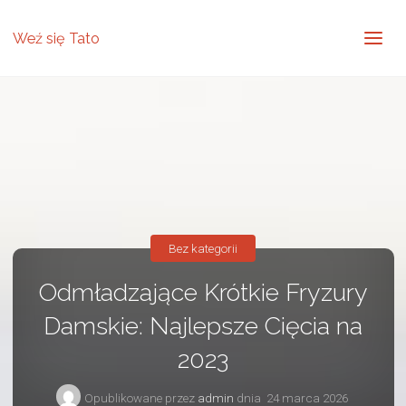
Weź się Tato
Bez kategorii
Odmładzające Krótkie Fryzury
Damskie: Najlepsze Cięcia na
2023
Opublikowane przez
admin
dnia
24 marca 2026