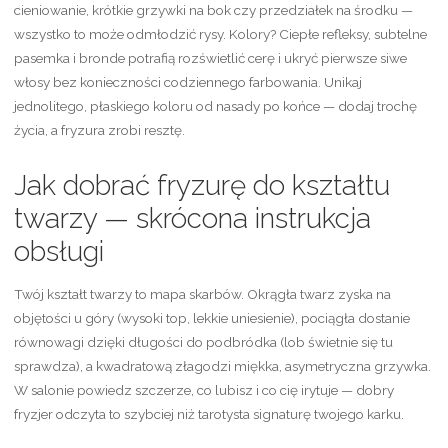
cieniowanie, krótkie grzywki na bok czy przedziałek na środku —
wszystko to może odmłodzić rysy. Kolory? Ciepłe refleksy, subtelne
pasemka i bronde potrafią rozświetlić cerę i ukryć pierwsze siwe
włosy bez konieczności codziennego farbowania. Unikaj
jednolitego, płaskiego koloru od nasady po końce — dodaj trochę
życia, a fryzura zrobi resztę.
Jak dobrać fryzurę do kształtu
twarzy — skrócona instrukcja
obsługi
Twój kształt twarzy to mapa skarbów. Okrągła twarz zyska na
objętości u góry (wysoki top, lekkie uniesienie), pociągła dostanie
równowagi dzięki długości do podbródka (lob świetnie się tu
sprawdza), a kwadratową złagodzi miękka, asymetryczna grzywka.
W salonie powiedz szczerze, co lubisz i co cię irytuje — dobry
fryzjer odczyta to szybciej niż tarotysta signaturę twojego karku.