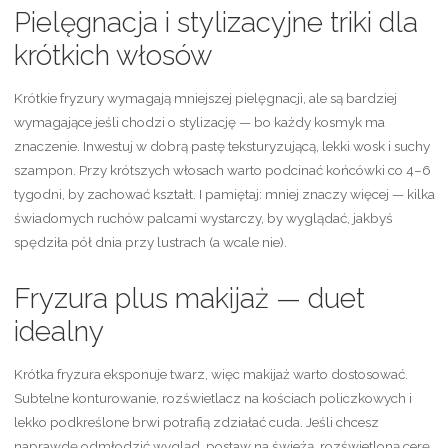
Pielęgnacja i stylizacyjne triki dla
krótkich włosów
Krótkie fryzury wymagają mniejszej pielęgnacji, ale są bardziej
wymagające jeśli chodzi o stylizację — bo każdy kosmyk ma
znaczenie. Inwestuj w dobrą pastę teksturyzującą, lekki wosk i suchy
szampon. Przy krótszych włosach warto podcinać końcówki co 4–6
tygodni, by zachować kształt. I pamiętaj: mniej znaczy więcej — kilka
świadomych ruchów palcami wystarczy, by wyglądać, jakbyś
spędziła pół dnia przy lustrach (a wcale nie).
Fryzura plus makijaż — duet
idealny
Krótka fryzura eksponuje twarz, więc makijaż warto dostosować.
Subtelne konturowanie, rozświetlacz na kościach policzkowych i
lekko podkreślone brwi potrafią zdziałać cuda. Jeśli chcesz
naprawdę odmłodzić wygląd, postaw na świeżą, rozświetloną cerę