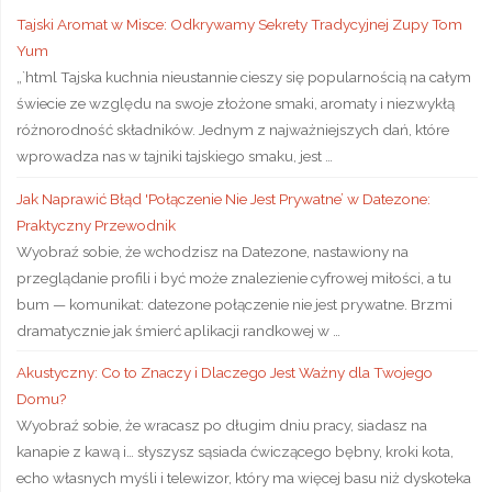
Tajski Aromat w Misce: Odkrywamy Sekrety Tradycyjnej Zupy Tom
Yum
„`html Tajska kuchnia nieustannie cieszy się popularnością na całym
świecie ze względu na swoje złożone smaki, aromaty i niezwykłą
różnorodność składników. Jednym z najważniejszych dań, które
wprowadza nas w tajniki tajskiego smaku, jest …
Jak Naprawić Błąd 'Połączenie Nie Jest Prywatne’ w Datezone:
Praktyczny Przewodnik
Wyobraź sobie, że wchodzisz na Datezone, nastawiony na
przeglądanie profili i być może znalezienie cyfrowej miłości, a tu
bum — komunikat: datezone połączenie nie jest prywatne. Brzmi
dramatycznie jak śmierć aplikacji randkowej w …
Akustyczny: Co to Znaczy i Dlaczego Jest Ważny dla Twojego
Domu?
Wyobraź sobie, że wracasz po długim dniu pracy, siadasz na
kanapie z kawą i… słyszysz sąsiada ćwiczącego bębny, kroki kota,
echo własnych myśli i telewizor, który ma więcej basu niż dyskoteka