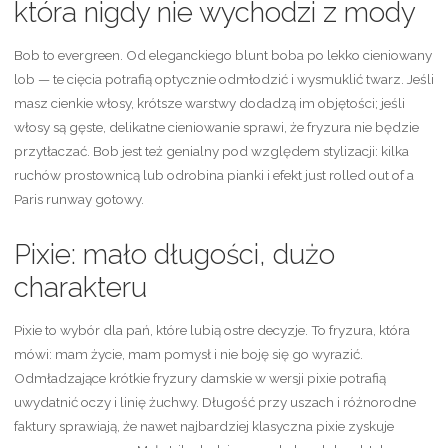
która nigdy nie wychodzi z mody
Bob to evergreen. Od eleganckiego blunt boba po lekko cieniowany
lob — te cięcia potrafią optycznie odmłodzić i wysmuklić twarz. Jeśli
masz cienkie włosy, krótsze warstwy dodadzą im objętości; jeśli
włosy są gęste, delikatne cieniowanie sprawi, że fryzura nie będzie
przytłaczać. Bob jest też genialny pod względem stylizacji: kilka
ruchów prostownicą lub odrobina pianki i efekt just rolled out of a
Paris runway gotowy.
Pixie: mało długości, dużo
charakteru
Pixie to wybór dla pań, które lubią ostre decyzje. To fryzura, która
mówi: mam życie, mam pomysł i nie boję się go wyrazić.
Odmładzające krótkie fryzury damskie w wersji pixie potrafią
uwydatnić oczy i linię żuchwy. Długość przy uszach i różnorodne
faktury sprawiają, że nawet najbardziej klasyczna pixie zyskuje