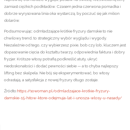
zamiast ciężkich podkładów. Czasem jedna czerwona pomadka i
dobrze wyrysowana linia oka wystarczą, by poczuć się jak milion
dolarów.
Podsumowując: odmładzające krótkie fryzury damskie to nie
chwilowy trend, to strategiczny wybór wyglądu i wygody.
Niezależnie od tego, czy wybierzesz pixie, bob czy lob, kluczem jest
dopasowanie cięcia do kształtu twarzy, odpowiednia faktura i dobry
fryzjer. Krótsze włosy potrafią podkreślić atuty, ukryć
niedoskonałości i dodać pewności siebie — a to chyba najlepszy
lifting bez skalpela. Nie bój się eksperymentować, bo włosy
odrastają, a satysfakcja z nowej fryzury długo zostaje.
Źródło:
https://sowoman.pl/odmladzajace-krotkie-fryzury-
damskie-15-hitow-ktore-odejmuja-lat-i-unosza-wlosy-u-nasady/