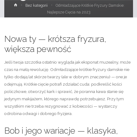
Strona
Bez kategorii
Odmładzające Krótkie Fryzury Damskie:
główna
Najlepsze Cięcia na 2023
Nowa ty — krótsza fryzura,
większa pewność
Jeśli twoja szczotka ostatnio wygląda jak eksponat muzealny, może
czas na małą rewolucję. Odmładzające krótkie fryzury damskie nie
tylko dodają lat skórze twarzy (ale w dobrym znaczeniu) — one je
odejmują. Krótkie cięcie potrafi zdziałać cuda: podkreślić kości
policzkowe, otworzyć kark i sprawić, że poranna kawa stanie się
jedynym makijażem, którego naprawdę potrzebujesz. Przy tym
wszystkim nie trzeba rezygnować z kobiecości — wystarczy
odrobina odwagi i dobrego fryzjera.
Bob i jego wariacje — klasyka,