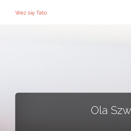
Weź się Tato
Ola Szw