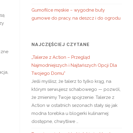
Gumofilce męskie – wygodne buty
 są
gumowe do pracy, na deszcz i do ogrodu
zy
NAJCZĘŚCIEJ CZYTANE
czne
„Talerze z Action – Przegląd
Najmodniejszych i Najtańszych Opcji Dla
cja,
Twojego Domu”
Jeśli myślisz, że talerz to tylko krąg, na
którym serwujesz schabowego — pozwól,
że zmienimy Twoje spojrzenie. Talerze z
Action w ostatnich sezonach stały się jak
modna torebka u blogerki kulinarnej:
dostępne, chwytliwe …