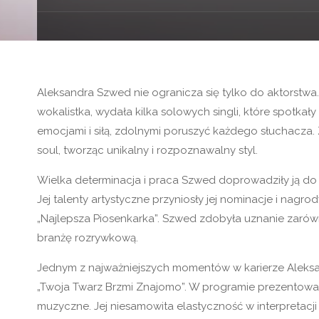
Aleksandra Szwed nie ogranicza się tylko do aktorstwa. 
wokalistka, wydała kilka solowych singli, które spotkał
emocjami i siłą, zdolnymi poruszyć każdego słuchacz
soul, tworząc unikalny i rozpoznawalny styl.
Wielka determinacja i praca Szwed doprowadziły ją do o
Jej talenty artystyczne przyniosły jej nominacje i nagro
„Najlepsza Piosenkarka”. Szwed zdobyła uznanie zarówno
branżę rozrywkową.
Jednym z najważniejszych momentów w karierze Aleksa
„Twoja Twarz Brzmi Znajomo”. W programie prezentował
muzyczne. Jej niesamowita elastyczność w interpretacji