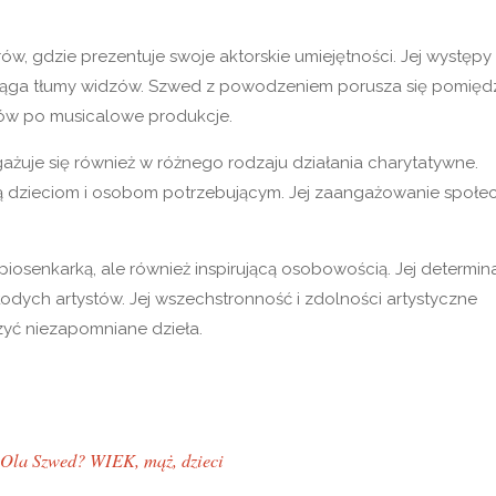
w, gdzie prezentuje swoje aktorskie umiejętności. Jej występy
yciąga tłumy widzów. Szwed z powodzeniem porusza się pomięd
tów po musicalowe produkcje.
żuje się również w różnego rodzaju działania charytatywne.
cą dzieciom i osobom potrzebującym. Jej zaangażowanie społe
piosenkarką, ale również inspirującą osobowością. Jej determina
odych artystów. Jej wszechstronność i zdolności artystyczne
rzyć niezapomniane dzieła.
Ola Szwed? WIEK, mąż, dzieci