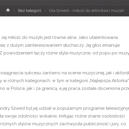
Strona
Bez kategorii
Ola Szwed – miłość do aktorstwa i muzyki
główna
Jej miłość do muzyki jest równie silna. Jako utalentowana
y się z dużym zainteresowaniem słuchaczy. Jej głos emanuje
a. Z powodzeniem łączy różne style muzyczne, od popu po muz
siągnięcia sukcesu zarówno na scenie muzycznej, jak i aktorsk
dy w różnych kategoriach, w tym w kategorii „Najlepsza Aktorka” 
 w Polsce, jak i za granicą, a jej praca została doceniona prz
ndry Szwed był jej udział w popularnym programie telewizyjn
a swoje zdolności wokalne, imitując różne znane osobistości
 różnych stylów muzycznych zachwyciła publiczność i jury, co