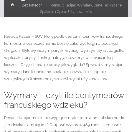
Strona
Bez kategorii
Renault Kadjar: Wymiary, Dane Techniczne,
główna
Spalanie i Opinie Użytkowników
Renault Kadjar – SUV, który podbił serca miłośników francuskiego
komfortu, a jednocześnie nie boi się zakurzyć felgi na bocznych
drogach. Stylowy niczym paryski wybieg, wytrzymały jak bagietka
w plecaku turysty i funkcjonalny jak scyzoryk w szwajcarskiej
kieszeni. Czy jest równie dobry, jak wygląda? Sprawdzamy kadjar
wymiary, dane techniczne, spalanie i oczywiście – opinie
szczęśliwych (i nieco mniej szczęśliwych) użytkowników.
Wymiary – czyli ile centymetrów
francuskiego wdzięku?
Renault Kadjar może i nie wyglądem, ale rozmiarami blisko mu do
„średniaka z ambicjami”. Długość wynosi 4 489 mm, szerokość 1
836 mm (2 078 mm z lusterkami), a wysokość zależnie od wersji –