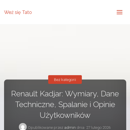
Weź się Tato
Bez kategorii
Renault Kadjar: Wymiary, Dane
Techniczne, Spalanie i Opinie
Użytkowników
Opublikowane przez
admin
dnia
27 lutego 2026