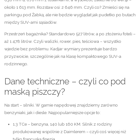
około 1 613 mm. Rozstaw osi: 2 646 mm. Czyli co? Zmieści się na
parkingu pod Żabką, ale nie będzie wyglądał jak pudełko po butach
między SUV-ami sąsiadów.
Przestrzeń bagażnika? Standardowo 527 litrów, a po złożeniu foteli –
aż 1 478 litrów. Czyli walizki, rower, pies, teściowa – wszystko
wjedzie bez problemu. Kadjar wymiary prezentuje bardzo
przyzwoicie, szczególnie jak na klasę kompaktowego SUV-a
rodzinnego.
Dane techniczne – czyli co pod
maską piszczy?
Na start – silniki. W gamie napędowej znajdziemy zarówno
benzyniaki, jak i diesle. Najpopularniejsze opcje to:
1.3 TCe – benzyna, 140 lub 160 KM. Silnik z rodziny
produkowanej wspólnie z Daimlerem – czyli coś więcej niż
tylko francuska finezja.