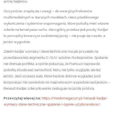
armię hejterów.
Oczywiście, znajdą się i uwagi – do awaryjnych ekranów
multimedialnych w starszych modelach, nieco plastikowego
wykończenia i systemów wspomagania, które potrafią mieć własne
zdanie na temat pasa ruchu. Ale ogólny przekaz jest prosty: Kadjar
to porządny towarzysz codziennej jazdy – nie psuje się często, a
jeździ wygodnie.
Zatem kadjar wymiary i dane techniczne ma jak przystało na
przedstawiciela segmentu C-SUV: solidne i funkcjonalne. Spalanie
nie drenuje portfela, a opinie pokazują, że Francuzi naprawdę
potrafią zbudować samochód, który nie tylko wygląda, ale też
jeździ. Jeśli szukasz auta, które będzie dobrze wyglądać pod
korporacją i nie zawiedzie na majówkowym wypadzie nad jezioro –
Renault Kadjar zdecydowanie zasługuje na jazdę próbną.
Przeczytaj więcej na:
https://meskimagazyn.pl/renault-kadjar-
wymiary-dane-techniczne-spalanie-i-opinie-uzytkownikow/
.