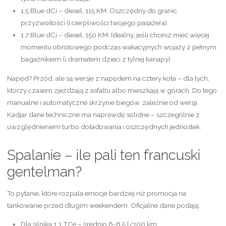
1.5 Blue dCi – diesel, 115 KM. Oszczędny do granic
przyzwoitości (i cierpliwości twojego pasażera).
1.7 Blue dCi – diesel, 150 KM. Idealny, jeśli chcesz mieć więcej
momentu obrotowego podczas wakacyjnych wojaży z pełnym
bagażnikiem (i dramatem dzieci z tylnej kanapy).
Napęd? Przód, ale są wersje z napędem na cztery koła – dla tych,
którzy czasem zjeżdżają z asfaltu albo mieszkają w górach. Do tego
manualne i automatyczne skrzynie biegów, zależnie od wersji.
Kadjar dane techniczne ma naprawdę solidne – szczególnie z
uwzględnieniem turbo doładowania i oszczędnych jednostek.
Spalanie – ile pali ten francuski
gentelman?
To pytanie, które rozpala emocje bardziej niż promocja na
tankowanie przed długim weekendem. Oficjalne dane podają:
Dla silnika 1.3 TCe – średnio 6-6.5 l/100 km.