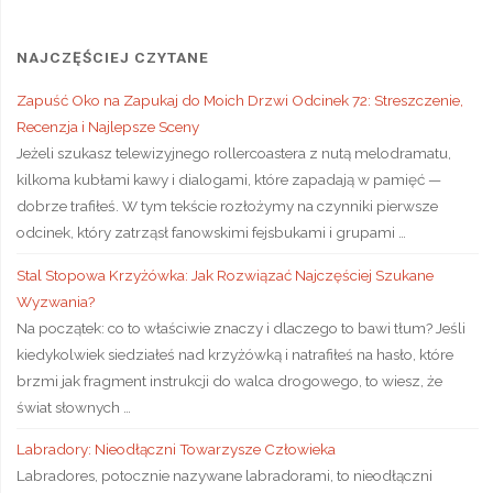
NAJCZĘŚCIEJ CZYTANE
Zapuść Oko na Zapukaj do Moich Drzwi Odcinek 72: Streszczenie,
Recenzja i Najlepsze Sceny
Jeżeli szukasz telewizyjnego rollercoastera z nutą melodramatu,
kilkoma kubłami kawy i dialogami, które zapadają w pamięć —
dobrze trafiłeś. W tym tekście rozłożymy na czynniki pierwsze
odcinek, który zatrząsł fanowskimi fejsbukami i grupami …
Stal Stopowa Krzyżówka: Jak Rozwiązać Najczęściej Szukane
Wyzwania?
Na początek: co to właściwie znaczy i dlaczego to bawi tłum? Jeśli
kiedykolwiek siedziałeś nad krzyżówką i natrafiłeś na hasło, które
brzmi jak fragment instrukcji do walca drogowego, to wiesz, że
świat słownych …
Labradory: Nieodłączni Towarzysze Człowieka
Labradores, potocznie nazywane labradorami, to nieodłączni