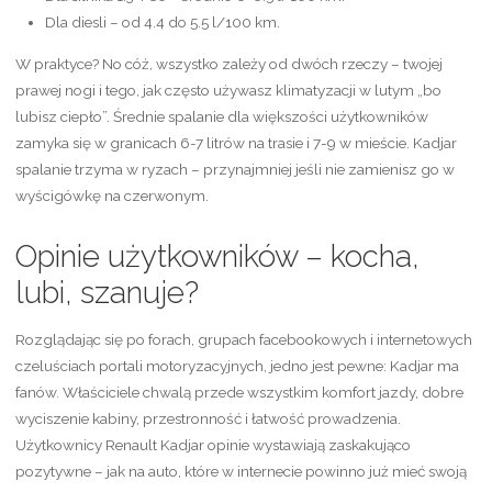
Dla diesli – od 4.4 do 5.5 l/100 km.
W praktyce? No cóż, wszystko zależy od dwóch rzeczy – twojej
prawej nogi i tego, jak często używasz klimatyzacji w lutym „bo
lubisz ciepło”. Średnie spalanie dla większości użytkowników
zamyka się w granicach 6-7 litrów na trasie i 7-9 w mieście. Kadjar
spalanie trzyma w ryzach – przynajmniej jeśli nie zamienisz go w
wyścigówkę na czerwonym.
Opinie użytkowników – kocha,
lubi, szanuje?
Rozglądając się po forach, grupach facebookowych i internetowych
czeluściach portali motoryzacyjnych, jedno jest pewne: Kadjar ma
fanów. Właściciele chwalą przede wszystkim komfort jazdy, dobre
wyciszenie kabiny, przestronność i łatwość prowadzenia.
Użytkownicy Renault Kadjar opinie wystawiają zaskakująco
pozytywne – jak na auto, które w internecie powinno już mieć swoją