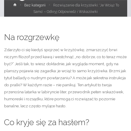
Strona
Bez kategorii
Rozwiązanie dla krzyżówki: 'Je Wciąż To
główna
Samo’ – Odkryj Odpowiedź i Wskazówki
Na rozgrzewkę
Zdarzyło ci się kiedyś spojrzeć w krzyżówkę, zmarszczyć brwi
niczym filozof przed kawą i westchnąć „no dobrze, co to teraz może
być?” Jeśli tak, to wiesz dokładnie, jak wygląda moment, gdy na
planszy pojawia się zagadka: je wciąż to samo krzyżówka. Brzmi jak
tytuł ballady o nudnym powtarzaniu? A może jak sekretna instrukcja
do pralki? W każdym razie – nie panikuj. Ten artykuł to twoja
przenośna latarka w labiryncie liter, przewodnik pełen wskazówek,
humoreski i rozsądku, które pomogą ci rozwiązać to pozornie
banalne, lecz często mylące hasło.
Co kryje się za hasłem?