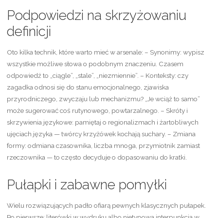
Podpowiedzi na skrzyżowaniu
definicji
Oto kilka technik, które warto mieć w arsenale: – Synonimy: wypisz
wszystkie możliwe słowa o podobnym znaczeniu. Czasem
odpowiedź to „ciągle”, „stale”, „niezmiennie”. – Konteksty: czy
zagadka odnosi się do stanu emocjonalnego, zjawiska
przyrodniczego, zwyczaju lub mechanizmu? „Je wciąż to samo”
może sugerować coś rutynowego, powtarzalnego. – Skróty i
skrzywienia językowe: pamiętaj o regionalizmach i żartobliwych
ujęciach języka — twórcy krzyżówek kochają suchary. – Zmiana
formy: odmiana czasownika, liczba mnoga, przymiotnik zamiast
rzeczownika — to często decyduje o dopasowaniu do kratki.
Pułapki i zabawne pomyłki
Wielu rozwiązujących padło ofiarą pewnych klasycznych pułapek.
Po pierwsze: literówki w wydruku albo nietypowa interpunkcja w