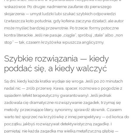
wskazówce. Po drugie: nadmierne zaufanie do pierwszego
skojarzenia — umysł ludzki lubi szukać szybkich odpowiedzi
(zwłaszcza koło południa, gdy kofeina zaczyna działać), ale autor
może myśleć bardziej przewrotnie. Po trzecie: formy potoczne
kontra literackie. Jeśli nie pasuje „ciągle”, spróbuj „stale” albo „non
stop” — tak, czasem krzyżówka wpuszcza anglicyzmy.
Szybkie rozwiązania — kiedy
poddać się, a kiedy walczyć
Są dni, kiedy każda kratka wydaje się wroga. Jeśli po 20 minutach
nadal nic — zrób przerwę. Kawa, spacer, rozmowa o pogodzie z
sąsiadem (efekt terapeutyczny gwarantowany). Jeśli jednak
zadowala cię dramatyczne rozwiązywanie zagadek, trzymaj się
metody: przecinające litery, synonimy, sprawdź słownik. Czasem
warto też spojrzeć na krzyżówkę z innej perspektywy — od końca do
początku, jakbyś rozwiązywał detektywistyczną zagadkę. I
pamiętaj: nie każda zagadka ma wielką metafizyczną głębię —