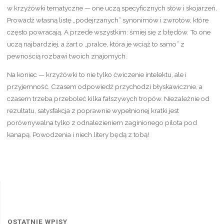
w krzyżówki tematyczne — one uczą specyficznych słów i skojarzeń.
Prowadź własną listę „podejrzanych” synonimów i zwrotów, które
często powracają. A przede wszystkim: śmiej się z błędów. To one
uczą najbardziej, a żart o „pralce, która je wciąż to samo” z
pewnością rozbawi twoich znajomych.
Na koniec — krzyżówki to nie tylko ćwiczenie intelektu, ale i
przyjemność. Czasem odpowiedź przychodzi błyskawicznie, a
czasem trzeba przeboleć kilka fałszywych tropów. Niezależnie od
rezultatu, satysfakcja z poprawnie wypełnionej kratki jest
porównywalna tylko z odnalezieniem zaginionego pilota pod
kanapą. Powodzenia i niech litery będą z tobą!
OSTATNIE WPISY