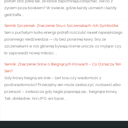
potrafi zbić piłkę tak, że kibice zapominają oddychać. Ale co z
życiem poza boiskiem? W świecie, gdzie każdy uśmiech i każdy
gest trafia …
Sennik Szczeniak: Znaczenie Snu o Szczeniakach i Ich Symbolika
Sen o puchatym kulku energii potrafi rozczulić nawet największego
porannego niedźwiedzia — i to bez porannej kawy. Sny ze
szczeniakami w roli głównej bywają równie urocze, co mylące: czy
to zapowiedź nowej miłości, …
Sennik: Znaczenie Snów o Biegnących Krowach – Co Oznacza Ten
Sen?
Gdy krowy biegną we śnie – żart losu czy wiadomość z
podświadomości? Przeciętny sen może zaskoczyć, rozbawić albo
przerazić – zwłaszcza gdy nagle pojawiają się… biegnące krowy.
Tak, dokładnie. Ani UFO, ani bycie …