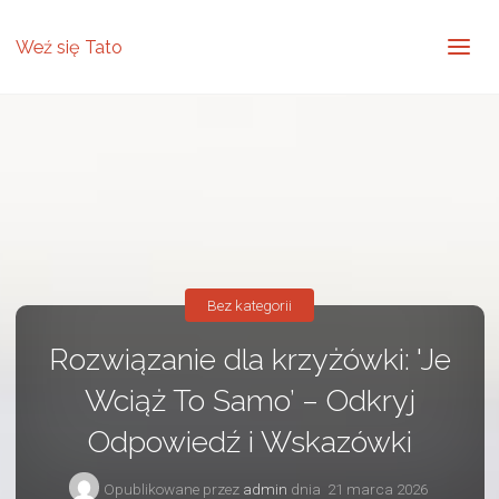
Weź się Tato
Bez kategorii
Rozwiązanie dla krzyżówki: 'Je
Wciąż To Samo’ – Odkryj
Odpowiedź i Wskazówki
Opublikowane przez
admin
dnia
21 marca 2026