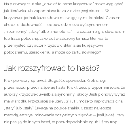
Na pierwszy rzut oka „je wciąż to samo krzyżówka” może wyglądać
jak literówka lub zapomniana fraza z dziecięcej piosenki. W
krzyżówce jednak każde słowo ma wagę, rytm i kontekst. Czasem
chodzi o dosłowność — odpowiedź może być synonimem
„niezmienny”, „stały” albo „monotonia” — a czasem o grę słów, idiom
lub frazę potoczną. Jako doświadczony łamacz liter, warto
przemyśleć: czy autor krzyżówki skłania się ku językowi
potocznemu, literackiemu, a może do żartu słownego?
Jak rozszyfrować to hasło?
Krok pierwszy: sprawdź długość odpowiedzi. Krok drugi:
przeanalizuj przecinające się hasła. Krok trzeci: przypomnij sobie, że
autorzy krzyżówek uwielbiają synonimy i skróty. Jeśli pionowy wyraz
ma w środku krzyżującej się litery „S” i „T”, może to naprowadzić na
„stały” lub „staly” (uwaga na polskie znaki!). Często najlepszą
metodą jest wyeliminowanie oczywistych błędów — jeśli jakieś litery
nie pasują do innych haseł, to prawdopodobnie zgubiliśmy trop.