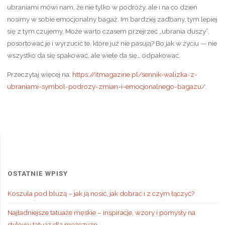
ubraniami mówi nam, że nie tylko w podróży, ale i na co dzień
nosimy w sobie emocjonalny bagaż. Im bardziej zadbany, tym lepiej
się z tym czujemy. Może warto czasem przejrzeć „ubrania duszy”,
posortować je i wyrzucić te, które już nie pasują? Bo jak w życiu — nie
wszystko da się spakować, ale wiele da się… odpakować.
Przeczytaj więcej na:
https://itmagazine.pl/sennik-walizka-z-
ubraniami-symbol-podrozy-zmian-i-emocjonalnego-bagazu/
.
OSTATNIE WPISY
Koszula pod bluzą – jak ją nosić, jak dobrać i z czym łączyć?
Najładniejsze tatuaże męskie – inspiracje, wzory i pomysły na
stylowy tatuaż dla mężczyzn