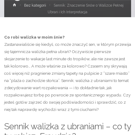
Strona
Bez kategorii
Sennik: Znaczenie Snów o Walizce Pełnej
główna
Ubrań i Ich Interpretacja
Co robi walizka w moim śnie?
Zastanawialiście się kiedyś, co może znaczyć sen, w którym przewija
się tajemnicza walizka pełna ubrań? Oczywiście pierwsze
skojarzenie to wakacje last minute do tropików, ale nie zawsze jest
tak kolorowo… A może właśnie za kolorowo? Czasem sny skrywają
coś więcej niż pragnienie zmiany tapety na pulpicie z “szare miasto”
na “plaża o zachodzie słońca”. Sennik: walizka z ubraniami to temat
zdecydowanie wart rozpakowania — i to dokładnie tak, jak
rozpakowujesz torbę po powrocie ze spontanicznego wypadu. Czy
jesteś gotów zajrzeć do swojej podświadomości i sprawdzić, co z
niej tak naprawdę wychodzi wraz z tymi ciuchami?
Sennik walizka z ubraniami – co ty