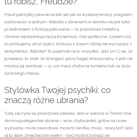
tu robisz, Freudzie?
Freud patrzyłby pewnie na taki sen jak na wystawę emocji, pragnień i
osobowości w jednym. Walizka z ubraniami w senniku nie jest tylko
przedmiotem z funkcją pakowania — to prawdziwa metafora.
Ubrania reprezentują naszą tożsamość, role społeczne, czasem coś,
co próbujemy ukryć (patrz: ta bluza z liceum, której nie wyrzucasz z
sentymentu). Walizka? To pojemnik na to wszystko. Jeśli śni Ci się, że
ją niesiesz, to znak, że dźwigasz spory bagaż emocjonalny. A jeśli nie
możesz jej zamknąć — oj, coś masz chyba na sumieniu lub za dużo
życiowego chaosu.
Stylówka Twojej psychiki: co
znaczą różne ubrania?
Tutaj zaczyna się prawdziwa zabawa. Jeśli w walizce w Twoim śnie
dominują eleganckie ubrania – wow, chyba jesteś gotów na nowe
wyzwania, może zawodowe, może to randka, może… nowy kot? Jeśli
są to stare, zmechacone swetry – być może trzymasz się