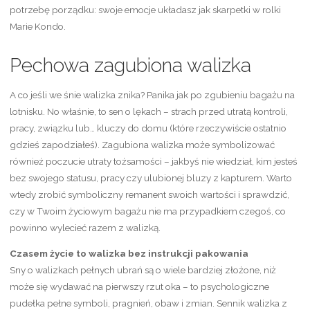
potrzebę porządku: swoje emocje układasz jak skarpetki w rolki
Marie Kondo.
Pechowa zagubiona walizka
A co jeśli we śnie walizka znika? Panika jak po zgubieniu bagażu na
lotnisku. No właśnie, to sen o lękach – strach przed utratą kontroli,
pracy, związku lub… kluczy do domu (które rzeczywiście ostatnio
gdzieś zapodziałeś). Zagubiona walizka może symbolizować
również poczucie utraty tożsamości – jakbyś nie wiedział, kim jesteś
bez swojego statusu, pracy czy ulubionej bluzy z kapturem. Warto
wtedy zrobić symboliczny remanent swoich wartości i sprawdzić,
czy w Twoim życiowym bagażu nie ma przypadkiem czegoś, co
powinno wylecieć razem z walizką.
Czasem życie to walizka bez instrukcji pakowania
Sny o walizkach pełnych ubrań są o wiele bardziej złożone, niż
może się wydawać na pierwszy rzut oka – to psychologiczne
pudełka pełne symboli, pragnień, obaw i zmian. Sennik walizka z