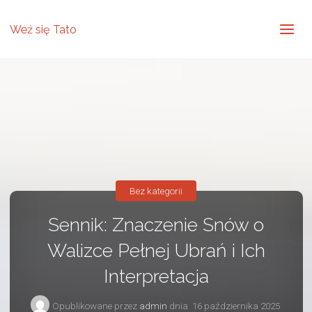
Weź się Tato
Bez kategorii
Sennik: Znaczenie Snów o
Walizce Pełnej Ubrań i Ich
Interpretacja
Opublikowane przez
admin
dnia
16 października 2025