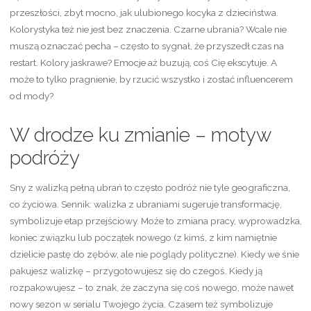
przeszłości, zbyt mocno, jak ulubionego kocyka z dzieciństwa.
Kolorystyka też nie jest bez znaczenia. Czarne ubrania? Wcale nie
muszą oznaczać pecha – często to sygnał, że przyszedł czas na
restart. Kolory jaskrawe? Emocje aż buzują, coś Cię ekscytuje. A
może to tylko pragnienie, by rzucić wszystko i zostać influencerem
od mody?
W drodze ku zmianie – motyw
podróży
Sny z walizką pełną ubrań to często podróż nie tyle geograficzna,
co życiowa. Sennik: walizka z ubraniami sugeruje transformację,
symbolizuje etap przejściowy. Może to zmiana pracy, wyprowadzka,
koniec związku lub początek nowego (z kimś, z kim namiętnie
dzielicie pastę do zębów, ale nie poglądy polityczne). Kiedy we śnie
pakujesz walizkę – przygotowujesz się do czegoś. Kiedy ją
rozpakowujesz – to znak, że zaczyna się coś nowego, może nawet
nowy sezon w serialu Twojego życia. Czasem też symbolizuje