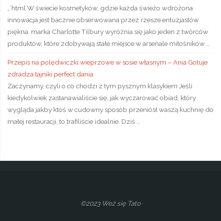
„`html W świecie kosmetyków, gdzie każda świeżo wdrożona
innowacja jest bacznie obserwowana przez rzesze entuzjastów
piękna, marka Charlotte Tilbury wyróżnia się jako jeden z twórców
produktów, które zdobywają stałe miejsce w arsenale miłośników …
Przepis na polędwiczki wieprzowe w sosie własnym – Ania Gotuje
zdradza tajniki perfect dania
Zaczynamy, czyli o co chodzi z tym pysznym klasykiem Jeśli
kiedykolwiek zastanawialiście się, jak wyczarować obiad, który
wygląda jakby ktoś w cudowny sposób przeniósł waszą kuchnię do
małej restauracji, to trafiliście idealnie. Dziś …
©2023 Weź się Tato