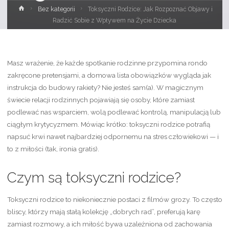
Strona
Bez kategorii
Toksyczni Rodzice: Jak Rozpoznać Objawy i
główna
Radzić Sobie z Wpływem na Życie Dziecka
Masz wrażenie, że każde spotkanie rodzinne przypomina rondo
zakręcone pretensjami, a domowa lista obowiązków wygląda jak
instrukcja do budowy rakiety? Nie jesteś sam(a). W magicznym
świecie relacji rodzinnych pojawiają się osoby, które zamiast
podlewać nas wsparciem, wolą podlewać kontrolą, manipulacją lub
ciągłym krytycyzmem. Mówiąc krótko: toksyczni rodzice potrafią
napsuć krwi nawet najbardziej odpornemu na stres człowiekowi — i
to z miłości (tak, ironia gratis).
Czym są toksyczni rodzice?
Toksyczni rodzice to niekoniecznie postaci z filmów grozy. To często
bliscy, którzy mają stałą kolekcję „dobrych rad”, preferują karę
zamiast rozmowy, a ich miłość bywa uzależniona od zachowania