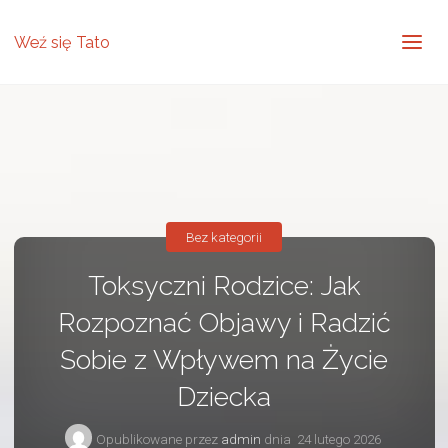
Weź się Tato
Bez kategorii
Toksyczni Rodzice: Jak
Rozpoznać Objawy i Radzić
Sobie z Wpływem na Życie
Dziecka
Opublikowane przez
admin
dnia
24 lutego 2026