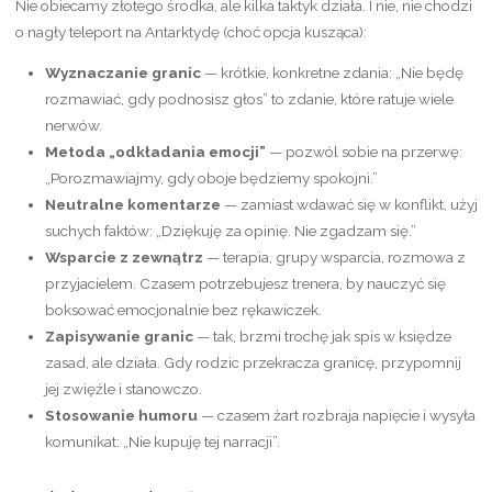
Nie obiecamy złotego środka, ale kilka taktyk działa. I nie, nie chodzi
o nagły teleport na Antarktydę (choć opcja kusząca):
Wyznaczanie granic
— krótkie, konkretne zdania: „Nie będę
rozmawiać, gdy podnosisz głos” to zdanie, które ratuje wiele
nerwów.
Metoda „odkładania emocji”
— pozwól sobie na przerwę:
„Porozmawiajmy, gdy oboje będziemy spokojni.”
Neutralne komentarze
— zamiast wdawać się w konflikt, użyj
suchych faktów: „Dziękuję za opinię. Nie zgadzam się.”
Wsparcie z zewnątrz
— terapia, grupy wsparcia, rozmowa z
przyjacielem. Czasem potrzebujesz trenera, by nauczyć się
boksować emocjonalnie bez rękawiczek.
Zapisywanie granic
— tak, brzmi trochę jak spis w księdze
zasad, ale działa. Gdy rodzic przekracza granicę, przypomnij
jej zwięźle i stanowczo.
Stosowanie humoru
— czasem żart rozbraja napięcie i wysyła
komunikat: „Nie kupuję tej narracji”.