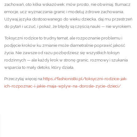
zachowań, oto kilka wskazówek: mów prosto, nie obwiniaj, tłumacz
emocje, ucz wyznaczania granic i modeluj zdrowe zachowania.
Używaj języka dostosowanego do wieku dziecka, daj mu przestrzeń
do pytań i uczuć, i pokaż, że błędy są częścią nauki — nie wyrokiem.
Toksyczni rodzice to trudny temat, ale rozpoznanie problemu i
podjęcie kroków ku zmianie może diametralnie poprawić jakość
życia. Nie zawsze od razu pozbędziesz się wszystkich toksyn
rodzinnych — ale każdy krok w stronę granic, rozmowy i szukania
wsparcia to mały detoks, który działa.
Przeczytaj więcej na:
https://fashionistki.pl/toksyczni-rodzice-jak-
ich-rozpoznac-i-jakie-maja-wplyw-na-dorosle-zycie-dzieci/