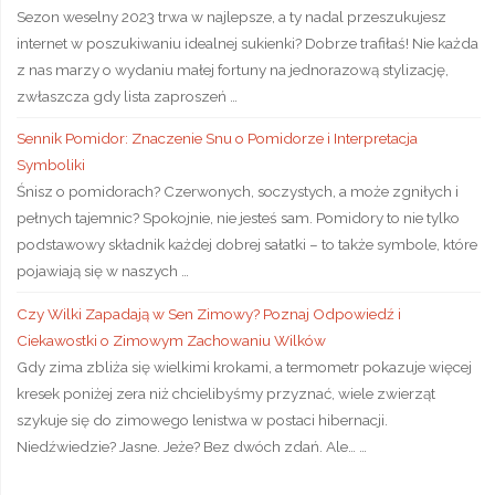
Sezon weselny 2023 trwa w najlepsze, a ty nadal przeszukujesz
internet w poszukiwaniu idealnej sukienki? Dobrze trafiłaś! Nie każda
z nas marzy o wydaniu małej fortuny na jednorazową stylizację,
zwłaszcza gdy lista zaproszeń …
Sennik Pomidor: Znaczenie Snu o Pomidorze i Interpretacja
Symboliki
Śnisz o pomidorach? Czerwonych, soczystych, a może zgniłych i
pełnych tajemnic? Spokojnie, nie jesteś sam. Pomidory to nie tylko
podstawowy składnik każdej dobrej sałatki – to także symbole, które
pojawiają się w naszych …
Czy Wilki Zapadają w Sen Zimowy? Poznaj Odpowiedź i
Ciekawostki o Zimowym Zachowaniu Wilków
Gdy zima zbliża się wielkimi krokami, a termometr pokazuje więcej
kresek poniżej zera niż chcielibyśmy przyznać, wiele zwierząt
szykuje się do zimowego lenistwa w postaci hibernacji.
Niedźwiedzie? Jasne. Jeże? Bez dwóch zdań. Ale… …