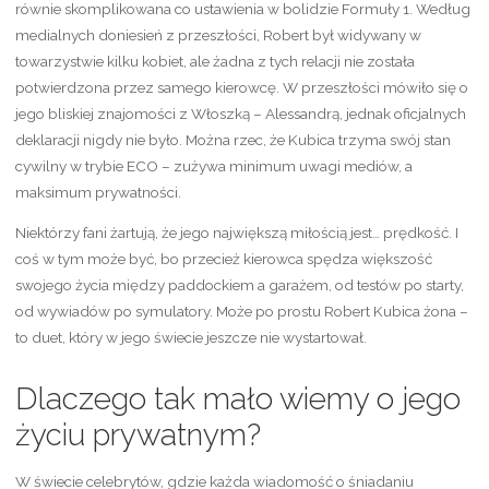
równie skomplikowana co ustawienia w bolidzie Formuły 1. Według
medialnych doniesień z przeszłości, Robert był widywany w
towarzystwie kilku kobiet, ale żadna z tych relacji nie została
potwierdzona przez samego kierowcę. W przeszłości mówiło się o
jego bliskiej znajomości z Włoszką – Alessandrą, jednak oficjalnych
deklaracji nigdy nie było. Można rzec, że Kubica trzyma swój stan
cywilny w trybie ECO – zużywa minimum uwagi mediów, a
maksimum prywatności.
Niektórzy fani żartują, że jego największą miłością jest… prędkość. I
coś w tym może być, bo przecież kierowca spędza większość
swojego życia między paddockiem a garażem, od testów po starty,
od wywiadów po symulatory. Może po prostu Robert Kubica żona –
to duet, który w jego świecie jeszcze nie wystartował.
Dlaczego tak mało wiemy o jego
życiu prywatnym?
W świecie celebrytów, gdzie każda wiadomość o śniadaniu