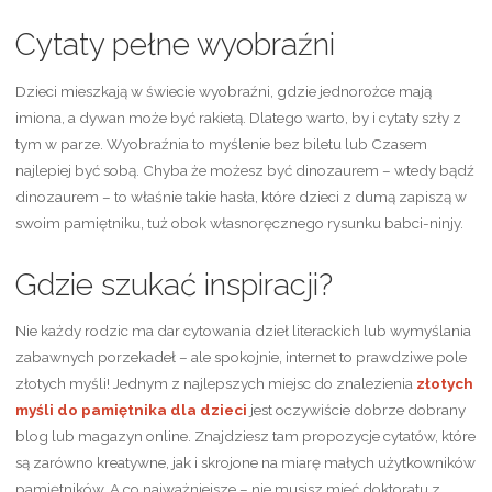
Cytaty pełne wyobraźni
Dzieci mieszkają w świecie wyobraźni, gdzie jednorożce mają
imiona, a dywan może być rakietą. Dlatego warto, by i cytaty szły z
tym w parze. Wyobraźnia to myślenie bez biletu lub Czasem
najlepiej być sobą. Chyba że możesz być dinozaurem – wtedy bądź
dinozaurem – to właśnie takie hasła, które dzieci z dumą zapiszą w
swoim pamiętniku, tuż obok własnoręcznego rysunku babci-ninjy.
Gdzie szukać inspiracji?
Nie każdy rodzic ma dar cytowania dzieł literackich lub wymyślania
zabawnych porzekadeł – ale spokojnie, internet to prawdziwe pole
złotych myśli! Jednym z najlepszych miejsc do znalezienia
złotych
myśli do pamiętnika dla dzieci
jest oczywiście dobrze dobrany
blog lub magazyn online. Znajdziesz tam propozycje cytatów, które
są zarówno kreatywne, jak i skrojone na miarę małych użytkowników
pamiętników. A co najważniejsze – nie musisz mieć doktoratu z