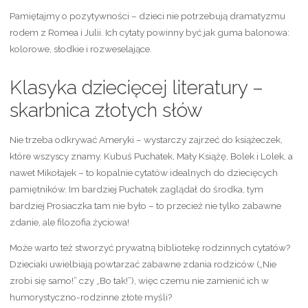
Pamiętajmy o pozytywności – dzieci nie potrzebują dramatyzmu
rodem z Romea i Julii. Ich cytaty powinny być jak guma balonowa:
kolorowe, słodkie i rozweselające.
Klasyka dziecięcej literatury –
skarbnica złotych słów
Nie trzeba odkrywać Ameryki – wystarczy zajrzeć do książeczek,
które wszyscy znamy. Kubuś Puchatek, Mały Książę, Bolek i Lolek, a
nawet Mikołajek – to kopalnie cytatów idealnych do dziecięcych
pamiętników. Im bardziej Puchatek zaglądał do środka, tym
bardziej Prosiaczka tam nie było – to przecież nie tylko zabawne
zdanie, ale filozofia życiowa!
Może warto też stworzyć prywatną bibliotekę rodzinnych cytatów?
Dzieciaki uwielbiają powtarzać zabawne zdania rodziców („Nie
zrobi się samo!” czy „Bo tak!”), więc czemu nie zamienić ich w
humorystyczno-rodzinne złote myśli?