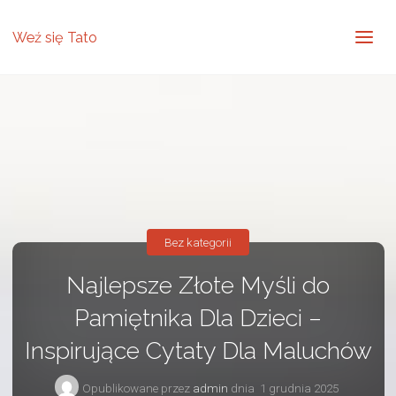
Weź się Tato
Bez kategorii
Najlepsze Złote Myśli do
Pamiętnika Dla Dzieci –
Inspirujące Cytaty Dla Maluchów
Opublikowane przez
admin
dnia
1 grudnia 2025