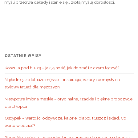
myśli przetrwa dekady i stanie się… złotą myślą dorosłości.
OSTATNIE WPISY
Koszula pod bluzą – jak ją nosić, jak dobrać i z czym łączyć?
Najładniejsze tatuaże męskie – inspiracje, wzory i pomysły na
stylowy tatuaż dla mężczyzn
Nietypowe imiona męskie – oryginalne, rzadkie i piękne propozycje
dla chłopca
Oscypek – wartości odżywcze, kalorie, białko, tłuszcz i skład. Co
warto wiedzieć?
Gumofilce męskie – wygodne buty gumowe do pracy, na deszcz i