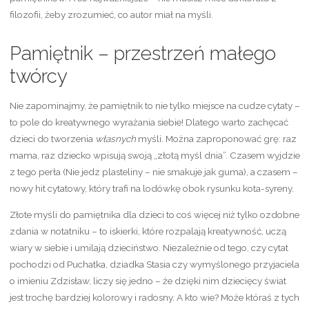
filozofii, żeby zrozumieć, co autor miał na myśli.
Pamiętnik – przestrzeń małego
twórcy
Nie zapominajmy, że pamiętnik to nie tylko miejsce na cudze cytaty –
to pole do kreatywnego wyrażania siebie! Dlatego warto zachęcać
dzieci do tworzenia
własnych
myśli. Można zaproponować grę: raz
mama, raz dziecko wpisują swoją „złotą myśl dnia”. Czasem wyjdzie
z tego perła (Nie jedz plasteliny – nie smakuje jak guma), a czasem –
nowy hit cytatowy, który trafi na lodówkę obok rysunku kota-syreny.
Złote myśli do pamiętnika dla dzieci to coś więcej niż tylko ozdobne
zdania w notatniku – to iskierki, które rozpalają kreatywność, uczą
wiary w siebie i umilają dzieciństwo. Niezależnie od tego, czy cytat
pochodzi od Puchatka, dziadka Stasia czy wymyślonego przyjaciela
o imieniu Zdzisław, liczy się jedno – że dzięki nim dziecięcy świat
jest trochę bardziej kolorowy i radosny. A kto wie? Może któraś z tych