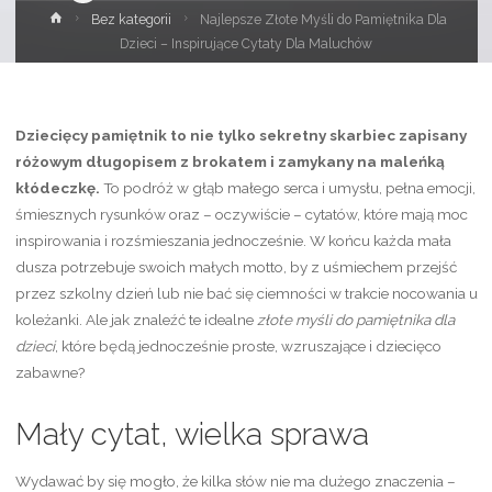
Strona
Bez kategorii
Najlepsze Złote Myśli do Pamiętnika Dla
główna
Dzieci – Inspirujące Cytaty Dla Maluchów
Dziecięcy pamiętnik to nie tylko sekretny skarbiec zapisany
różowym długopisem z brokatem i zamykany na maleńką
kłódeczkę.
To podróż w głąb małego serca i umysłu, pełna emocji,
śmiesznych rysunków oraz – oczywiście – cytatów, które mają moc
inspirowania i rozśmieszania jednocześnie. W końcu każda mała
dusza potrzebuje swoich małych motto, by z uśmiechem przejść
przez szkolny dzień lub nie bać się ciemności w trakcie nocowania u
koleżanki. Ale jak znaleźć te idealne
złote myśli do pamiętnika dla
dzieci
, które będą jednocześnie proste, wzruszające i dziecięco
zabawne?
Mały cytat, wielka sprawa
Wydawać by się mogło, że kilka słów nie ma dużego znaczenia –