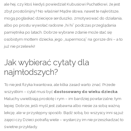
ale hej, czy ktoś kiedyś powiedział Kubusiowi Puchatkowi, że jest
zbyt prostolinijny? No właśnie! Mądre słowa, nawet te najkrótsze,
mogą pogłaskać dziecięce serduszko, zmotywować do działania,
albo po prostu wywołać radosne „hi hi” podczas przeglądania
pamiętnika po latach. Dobrze wybrane zdanie może stać się
osobistym mottem dziecka, jego „supermocą” na gorsze dni – a to
już nie przelewki!
Jak wybierać cytaty dla
najmłodszych?
To nie jest fizyka kwantowa, ale kilka zasad warto znać. Przede
wszystkim – cytat musi być
dostosowany do wieku dziecka
.
Maluchy uwielbiają prostotę i rym – im bardziej powtarzalne, tym
lepiej. Dobrze, jeśli myśl jest zabawna albo niesie za sobą ważną
lekcję, ale w przystępny sposób. Bądź sobą, bo wszyscy inni są już
zajęci czy Dzieci potrafią wiele – wystarczy im nie przeszkadzać to
świetne przykłady.