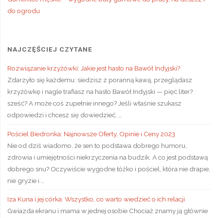
do ogrodu
NAJCZĘŚCIEJ CZYTANE
Rozwiązanie krzyżówki: Jakie jest hasło na Bawół Indyjski?
Zdarzyło się każdemu: siedzisz z poranną kawą, przeglądasz
krzyżówkę i nagle trafiasz na hasło Bawół Indyjski — pięć liter?
sześć? A może coś zupełnie innego? Jeśli właśnie szukasz
odpowiedzi i chcesz się dowiedzieć, …
Pościel Biedronka: Najnowsze Oferty, Opinie i Ceny 2023
Nie od dziś wiadomo, że sen to podstawa dobrego humoru,
zdrowia i umiejętności niekrzyczenia na budzik. A co jest podstawą
dobrego snu? Oczywiście wygodne łóżko i pościel, która nie drapie,
nie gryzie i …
Iza Kuna i jej córka: Wszystko, co warto wiedzieć o ich relacji
Gwiazda ekranu i mama w jednej osobie Chociaż znamy ją głównie