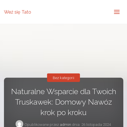
Weź się Tato
Bez kategorii
Naturalne Wsparcie dla Twoich
Truskawek: Domowy Nawóz
krok po kroku
Opublikowane przez
admin
dnia
26 listopada 2024