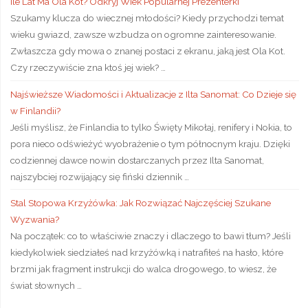
Ile Lat Ma Ola Kot? Odkryj Wiek Popularnej Prezenterki
Szukamy klucza do wiecznej młodości? Kiedy przychodzi temat
wieku gwiazd, zawsze wzbudza on ogromne zainteresowanie.
Zwłaszcza gdy mowa o znanej postaci z ekranu, jaką jest Ola Kot.
Czy rzeczywiście zna ktoś jej wiek? …
Najświeższe Wiadomości i Aktualizacje z Ilta Sanomat: Co Dzieje się
w Finlandii?
Jeśli myślisz, że Finlandia to tylko Święty Mikołaj, renifery i Nokia, to
pora nieco odświeżyć wyobrażenie o tym północnym kraju. Dzięki
codziennej dawce nowin dostarczanych przez Ilta Sanomat,
najszybciej rozwijający się fiński dziennik …
Stal Stopowa Krzyżówka: Jak Rozwiązać Najczęściej Szukane
Wyzwania?
Na początek: co to właściwie znaczy i dlaczego to bawi tłum? Jeśli
kiedykolwiek siedziałeś nad krzyżówką i natrafiłeś na hasło, które
brzmi jak fragment instrukcji do walca drogowego, to wiesz, że
świat słownych …