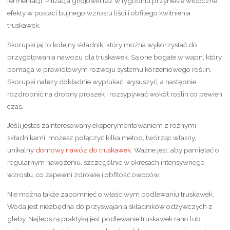
fermentacji. Piliżacja gnojówki raz w tygodniu przyniesie widoczne
efekty w postaci bujnego wzrostu liści i obfitego kwitnienia
truskawek.
Skorupki jaj to kolejny składnik, który można wykorzystać do
przygotowania nawozu dla truskawek. Są one bogate w wapń, który
pomaga w prawidłowym rozwoju systemu korzeniowego roślin.
Skorupki należy dokładnie wypłukać, wysuszyć, a następnie
rozdrobnić na drobny proszek i rozsypywać wokół roślin co pewien
czas.
Jeśli jesteś zainteresowany eksperymentowaniem z różnymi
składnikami, możesz połączyć kilka metod, twórząc własny,
unikalny
domowy nawóz do truskawek
. Ważne jest, aby pamiętać o
regularnym nawożeniu, szczególnie w okresach intensywnego
wzrostu, co zapewni zdrowie i obfitość owoców.
Nie można także zapomnieć o właściwym podlewaniu truskawek.
Woda jest niezbędna do przyswajania składników odżywczych z
gleby. Najlepszą praktyką jest podlewanie truskawek rano lub