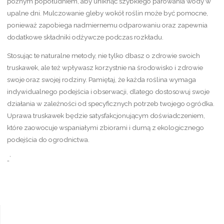
późnym popołudniem, aby uniknąć szybkiego parowania wody w
upalne dni. Mulczowanie gleby wokół roślin może być pomocne,
ponieważ zapobiega nadmiernemu odparowaniu oraz zapewnia
dodatkowe składniki odżywcze podczas rozkładu.
Stosując te naturalne metody, nie tylko dbasz o zdrowie swoich
truskawek, ale też wpływasz korzystnie na środowisko i zdrowie
swoje oraz swojej rodziny. Pamiętaj, że każda roślina wymaga
indywidualnego podejścia i obserwacji, dlatego dostosowuj swoje
działania w zależności od specyficznych potrzeb twojego ogródka.
Uprawa truskawek będzie satysfakcjonującym doświadczeniem,
które zaowocuje wspaniałymi zbiorami i dumą z ekologicznego
podejścia do ogrodnictwa.
„`