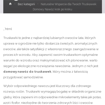
Strona
Bez kategorii
Naturalne Wsparcie dla Twoich Truskawek:
główna
Domowy Nawóz krok po kroku
„`html
Truskawki to jedne z najbardziej lubianych owoców lata, których
uprawa w ogrodzie nie tylko dostarcza świeżych, aromatycznych
owoców, ale także satysfakcji z własnoręcznego zaangażowania w
proces ich wzrostu. Aby zapewnić swoim truskawkom optymalne
warunki do wzrostu oraz maksymalizować ich plonowanie, warto
sięgać po ekologiczne rozwiązania nawożenia. Jednym z nich jest
domowy nawóz do truskawek
, który można z łatwością
przygotować samodzielnie.
Wybór odpowiedniego nawozu jest kluczowy dla zdrowego
rozwoju roślin. Truskawki wymagają bogatej w składniki organiczne
gleby, która zapewni im odpowiednie mikroelementy takie jak potas,
azot i fosfor, niezbędne do tworzenia zdrowych liści i owoców.