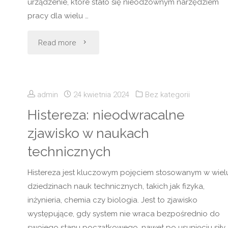
urządzenie, które stało się nieodzownym narzędziem
pracy dla wielu …
"Trociniarka
Read more
czerwica:
rewolucja
admin
24 kwietnia 2024
Bez kategorii
w
Histereza: nieodwracalne
zjawisko w naukach
przemyśle
technicznych
drzewnym"
Histereza jest kluczowym pojęciem stosowanym w wiel
dziedzinach nauk technicznych, takich jak fizyka,
inżynieria, chemia czy biologia. Jest to zjawisko
występujące, gdy system nie wraca bezpośrednio do
swojego stanu początkowego, nawet po usunięciu siły,