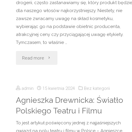
drogerii, często zastanawiamy się, który produkt będzi
dla naszego włosów najkorzystniejszy. Niestety, nie
zawsze zwracamy uwagę na skład kosmetyku,
wybierając go na podstawie obietnic producenta,
atrakcyjnej ceny czy przyciągającej uwagę etykiety.
Tymczasem, to właśnie …
"Odkryj
Read more
moc
czystości:
admin
15 kwietnia 2024
Bez kategorii
szampony
Agnieszka Drewnicka: Światło
Polskiego Teatru i Filmu
bez
To jest artykuł poświęcony jednej z najjaśniejszych
SLS
gwiazd na polu teatru i filmu w Polsce – Agnieszce