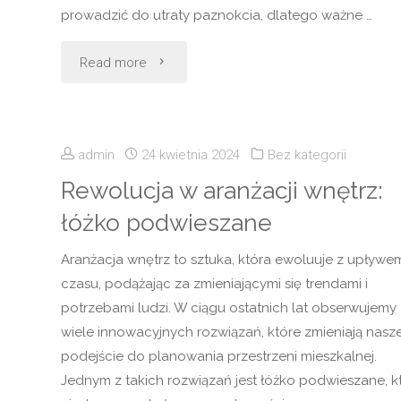
prowadzić do utraty paznokcia, dlatego ważne …
"Zanokcica
Read more
gniazdowa:
Przyczyny,
admin
24 kwietnia 2024
Bez kategorii
Objawy
Rewolucja w aranżacji wnętrz:
łóżko podwieszane
i
Aranżacja wnętrz to sztuka, która ewoluuje z upływe
Metody
czasu, podążając za zmieniającymi się trendami i
Leczenia"
potrzebami ludzi. W ciągu ostatnich lat obserwujemy
wiele innowacyjnych rozwiązań, które zmieniają nasz
podejście do planowania przestrzeni mieszkalnej.
Jednym z takich rozwiązań jest łóżko podwieszane, k