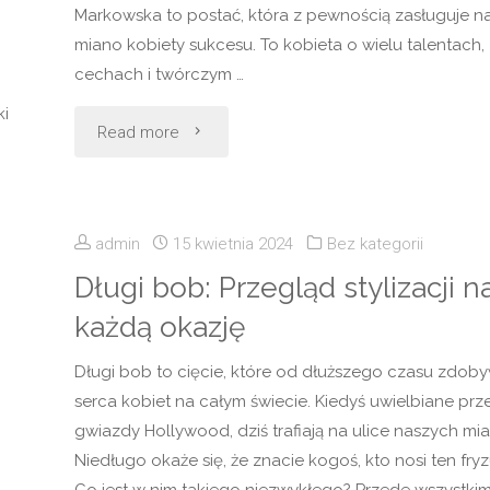
Markowska to postać, która z pewnością zasługuje n
miano kobiety sukcesu. To kobieta o wielu talentach,
senniku?"
i
cechach i twórczym …
i
"Anna
Read more
Markowska:
Kobieta
admin
15 kwietnia 2024
Bez kategorii
Sukcesu"
Długi bob: Przegląd stylizacji n
każdą okazję
Długi bob to cięcie, które od dłuższego czasu zdob
serca kobiet na całym świecie. Kiedyś uwielbiane prz
gwiazdy Hollywood, dziś trafiają na ulice naszych mia
Niedługo okaże się, że znacie kogoś, kto nosi ten fryz