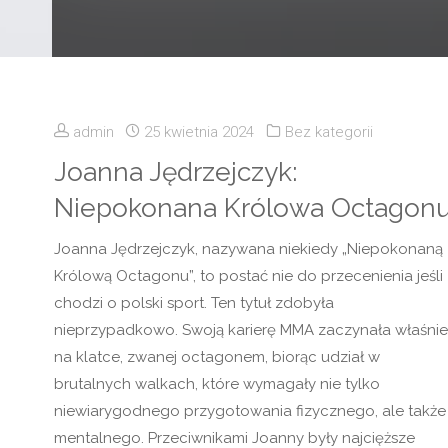
admin
25 kwietnia 2024
Bez kategorii
Joanna Jędrzejczyk:
Niepokonana Królowa Octagon
Joanna Jędrzejczyk, nazywana niekiedy „Niepokonaną
Królową Octagonu”, to postać nie do przecenienia jeśli
chodzi o polski sport. Ten tytuł zdobyła
nieprzypadkowo. Swoją karierę MMA zaczynała właśnie
na klatce, zwanej octagonem, biorąc udział w
brutalnych walkach, które wymagały nie tylko
niewiarygodnego przygotowania fizycznego, ale także
mentalnego. Przeciwnikami Joanny były najcięższe