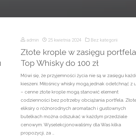
admin
25 kwietnia 2024
Bez kategorii
Złote krople w zasięgu portfela
u
Top Whisky do 100 zł
Mówi się, że przyjemności życia nie są w zasięgu każd
kieszeni. Miłośnicy whisky mogą jednak odetchnąć z 
– cenne złote krople mogą stanowić element
codzienności bez potrzeby obciążania portfela. Złot
eliksiry o różnorodnych aromatach i gustownych
butelkach można odszukać w każdym przedziale
cenowym. Wyselekcjonowaliśmy dla Was kilka
propozycji, za …