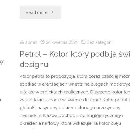
"Złote
Read more
krople
w
admin
24 kwietnia 2024
Bez kategorii
zasięgu
Petrol – Kolor, który podbija św
w
designu
portfela:
Kolor petrol to propozycja, którą coraz częściej moż
Top
spotkać w aranżacjach wnętrz, na blogach modowyc
Whisky
a także w projektach graficznych. Dlaczego kolor te
u
zyskał takie uznanie w świecie designu? Kolor petrol 
do
głęboki, nasycony odcień zielonego przesycony
niebieskim. Nazwa pochodzi od anglojęzycznego
100
określenia naftowy, które wskazuje na kolor oleju
zł"