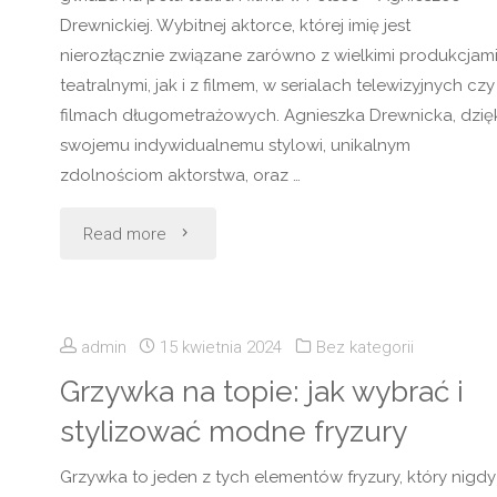
dostępne
Drewnickiej. Wybitnej aktorce, której imię jest
nierozłącznie związane zarówno z wielkimi produkcjam
w
teatralnymi, jak i z filmem, w serialach telewizyjnych czy
filmach długometrażowych. Agnieszka Drewnicka, dzięk
Rossmannie"
swojemu indywidualnemu stylowi, unikalnym
zdolnościom aktorstwa, oraz …
"Agnieszka
Read more
Drewnicka:
Światło
admin
15 kwietnia 2024
Bez kategorii
Polskiego
Grzywka na topie: jak wybrać i
stylizować modne fryzury
Teatru
Grzywka to jeden z tych elementów fryzury, który nigdy
i