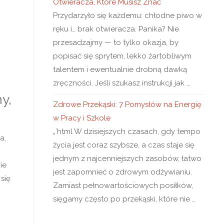
Otwieracza, Które Musisz Znać
Przydarzyło się każdemu: chłodne piwo w
ręku i… brak otwieracza. Panika? Nie
przesadzajmy — to tylko okazja, by
popisać się sprytem, lekko żartobliwym
talentem i ewentualnie drobną dawką
zręczności. Jeśli szukasz instrukcji jak …
y,
Zdrowe Przekąski: 7 Pomysłów na Energię
w Pracy i Szkole
„`html W dzisiejszych czasach, gdy tempo
a,
życia jest coraz szybsze, a czas staje się
jednym z najcenniejszych zasobów, łatwo
ie
jest zapomnieć o zdrowym odżywianiu.
się
Zamiast pełnowartościowych posiłków,
sięgamy często po przekąski, które nie …