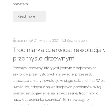
nazwiska …
"Joanna
Read more
Jędrzejczyk:
Niepokonana
admin
24 kwietnia 2024
Bez kategorii
Królowa
Trociniarka czerwica: rewolucja 
przemyśle drzewnym
Octagonu"
Przemysł drzewny, który jest jednym z najstarszych
sektorów przemysłowych na świecie, przeszedł
znaczące zmiany i ewolucje w ciągu ostatnich lat. Wiel
uważa, że jednym z najważniejszych przełomów w tej
branży jest pojawienie się nowoczesnej trociniarki o
nazwie „trociniarka czerwica”. To innowacyjne