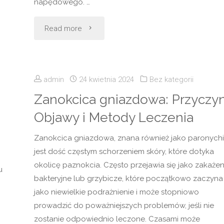
napędowego. …
"Petrol
Read more
–
Kolor,
admin
24 kwietnia 2024
Bez kategorii
który
Zanokcica gniazdowa: Przyczyn
Objawy i Metody Leczenia
podbija
Zanokcica gniazdowa, znana również jako paronychi
świat
jest dość częstym schorzeniem skóry, które dotyka
designu"
okolicę paznokcia. Często przejawia się jako zakażen
u
bakteryjne lub grzybicze, które początkowo zaczyna 
jako niewielkie podrażnienie i może stopniowo
prowadzić do poważniejszych problemów, jeśli nie
zostanie odpowiednio leczone. Czasami może