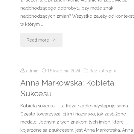
e
nadchodzącego dobrobytu czy może znak
nadchodzących zmian? Wszystko zależy od kontekst
w którym …
"Konie
Read more
we
śnie:
admin
15 kwietnia 2024
Bez kategorii
jak
Anna Markowska: Kobieta
Sukcesu
zinterpretować
Kobieta sukcesu – ta fraza rzadko występuje sama.
ich
Często towarzyszą jej im i nazwisko, jak zasłużone
obecność
medale. Jednym z tych znakomitych imion, które
kojarzone są z sukcesem, jest Anna Markowska. Anna
w