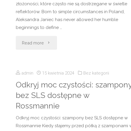
złożoności, które często nie są dostrzegane w świetle
reflektorów. Born to simple circumstances in Poland,
Aleksandra Janiec has never allowed her humble
beginnings to define …
"Aleksandra
Read more
Janiec:
Nieznane
admin
15 kwietnia 2024
Bez kategorii
oblicze
Odkryj moc czystości: szampon
bez SLS dostępne w
sukcesu"
Rossmannie
Odkryj moc czystości: szampony bez SLS dostępne w
Rossmannie Kiedy stajemy przed półką z szamponami 