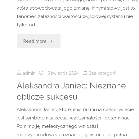
która spowodowała jego zmianę. Innymi słowy, jest to
fenomen zależności wartości wyjściowej systemu nie
tylko od …
"Histereza:
Read more
nieodwracalne
zjawisko
admin
15 kwietnia 2024
Bez kategorii
w
Aleksandra Janiec: Nieznane
oblicze sukcesu
naukach
Aleksandra Janiec, której imię brzmi na całym świecie,
technicznych"
jest symbolem sukcesu, wytrzymałości i determinacji.
Pomimo jej meteorycznego wzrostu i
międzynarodowego uznania, jej historia jest pełna