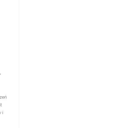
w
rzeń
t
 i