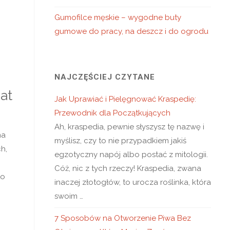
Gumofilce męskie – wygodne buty
gumowe do pracy, na deszcz i do ogrodu
NAJCZĘŚCIEJ CZYTANE
iat
Jak Uprawiać i Pielęgnować Kraspedię:
Przewodnik dla Początkujących
Ah, kraspedia, pewnie słyszysz tę nazwę i
na
myślisz, czy to nie przypadkiem jakiś
h,
egzotyczny napój albo postać z mitologii.
n
Cóż, nic z tych rzeczy! Kraspedia, zwana
to
inaczej złotogłów, to urocza roślinka, która
swoim …
7 Sposobów na Otworzenie Piwa Bez