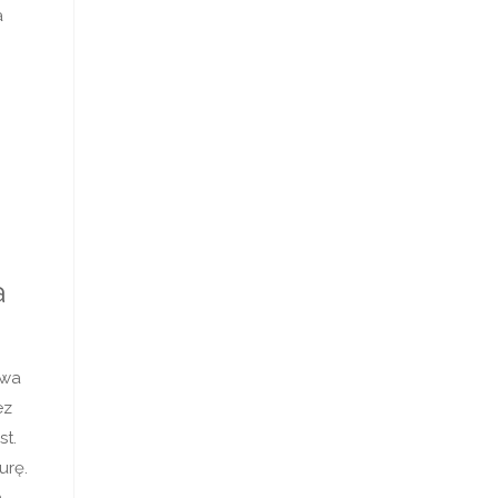
a
a
ywa
ez
st.
urę.